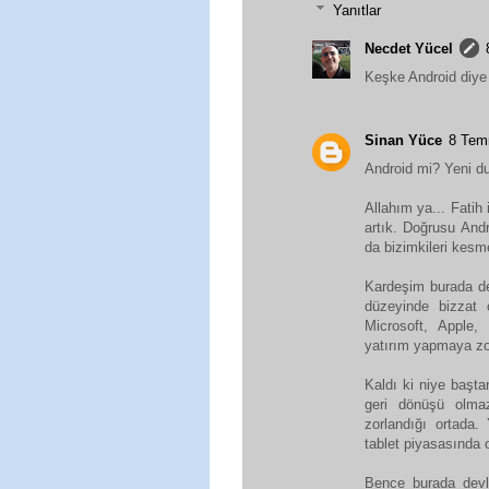
Yanıtlar
Necdet Yücel
Keşke Android diye
Sinan Yüce
8 Tem
Android mi? Yeni d
Allahım ya... Fatih
artık. Doğrusu And
da bizimkileri kesme
Kardeşim burada dev
düzeyinde bizzat 
Microsoft, Apple, 
yatırım yapmaya zo
Kaldı ki niye başta
geri dönüşü olmaz
zorlandığı ortada.
tablet piyasasında 
Bence burada devle