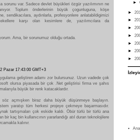
►
la sorunu var. Sadece devlet büyükleri özgür yazılımının ne
anıyor. Toplum önderlerinin büyük çogunluguna, köşe
►
20
ne, sendikacılara, aydınlarla, profesyonlere anlatabildigimizi
►
20
ekellere karşı olan kesimlere de, yazılımcılara da
►
20
►
20
orum. Ama, bir sorunumuz olduğu ortada.
►
20
►
20
►
20
2 Pazar 17:43:00 GMT+3
İzleyi
 uygulama geliştiren adamı zor bulursunuz. Uzun vadede çok
soft olursa piyasada bir çok .Net geliştirisi firma ve şahıs
amalarıyla büyük bir renk katacaklardır.
 söz açmışken biraz daha büyük düşünmeye başlayın.
istem yaratıp tüm herkesi projeye çekmeye başarmasıdır.
ynak tartışmaları çok eskide kaldı. Öbür türlü bir türlü ana
bir kaç bin kullanıcının yararlandığı atıl duran teknolojilere
rcamakla kalınır.
Ana