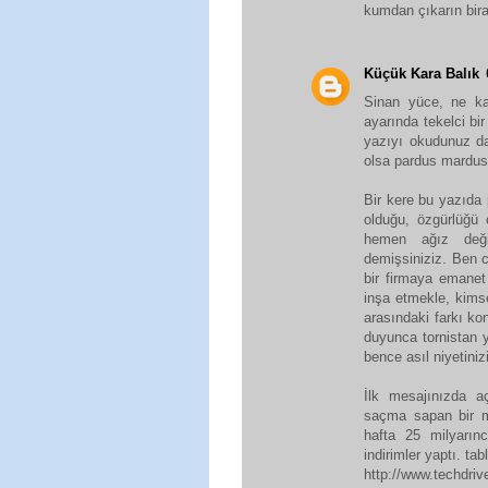
kumdan çıkarın bira
Küçük Kara Balık
Sinan yüce, ne k
ayarında tekelci bi
yazıyı okudunuz d
olsa pardus mardus 
Bir kere bu yazıda 
olduğu, özgürlüğü 
hemen ağız deği
demişsiniziz. Ben c
bir firmaya emane
inşa etmekle, kims
arasındaki farkı ko
duyunca tornistan 
bence asıl niyetinizi
İlk mesajınızda a
saçma sapan bir m
hafta 25 milyarın
indirimler yaptı. ta
http://www.techdriv