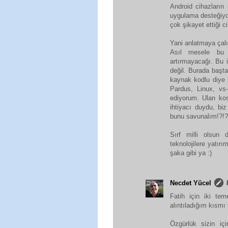
Android cihazların
uygulama desteğiydi
çok şikayet ettiği 
Yani anlatmaya çalı
Asıl mesele bu c
artırmayacağı. Bu 
değil. Burada başt
kaynak kodlu diye 
Pardus, Linux, vs
ediyorum. Ulan ko
ihtiyacı duydu, bi
bunu savunalım!?!?
Sırf milli olsun 
teknolojilere yatır
şaka gibi ya :)
Necdet Yücel
Fatih için iki tem
alıntıladığım kısmı t
Özgürlük sizin iç