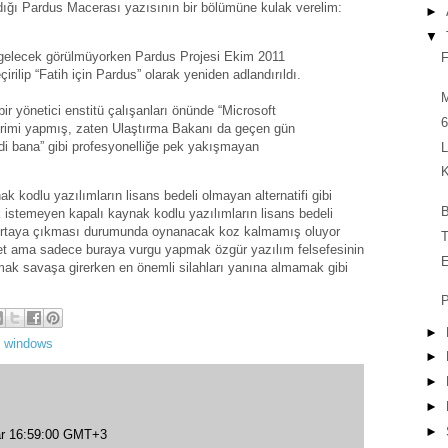
ığı Pardus Macerası yazısının bir bölümüne kulak verelim:
►
▼
gelecek görülmüyorken Pardus Projesi Ekim 2011
F
lip “Fatih için Pardus” olarak yeniden adlandırıldı.
M
ir yönetici enstitü çalışanları önünde “Microsoft
6
dirimi yapmış, zaten Ulaştırma Bakanı da geçen gün
edi bana” gibi profesyonelliğe pek yakışmayan
L
K
 kodlu yazılımların lisans bedeli olmayan alternatifi gibi
istemeyen kapalı kaynak kodlu yazılımların lisans bedeli
k ortaya çıkması durumunda oynanacak koz kalmamış oluyor
T
et ama sadece buraya vurgu yapmak özgür yazılım felsefesinin
E
k savaşa girerken en önemli silahları yanına almamak gibi
P
►
,
windows
►
►
►
►
r 16:59:00 GMT+3