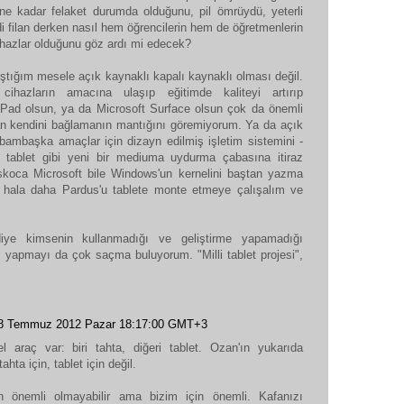
 ne kadar felaket durumda olduğunu, pil ömrüydü, yeterli
 filan derken nasıl hem öğrencilerin hem de öğretmenlerin
cihazlar olduğunu göz ardı mi edecek?
ştığım mesele açık kaynaklı kapalı kaynaklı olması değil.
ihazların amacına ulaşıp eğitimde kaliteyi artırıp
iPad olsun, ya da Microsoft Surface olsun çok da önemli
an kendini bağlamanın mantığını göremiyorum. Ya da açık
bambaşka amaçlar için dizayn edilmiş işletim sistemini -
- tablet gibi yeni bir mediuma uydurma çabasına itiraz
skoca Microsoft bile Windows'un kernelini baştan yazma
z hala daha Pardus'u tablete monte etmeye çalışalım ve
diye kimsenin kullanmadığı ve geliştirme yapamadığı
ım yapmayı da çok saçma buluyorum. "Milli tablet projesi",
8 Temmuz 2012 Pazar 18:17:00 GMT+3
el araç var: biri tahta, diğeri tablet. Ozan'ın yukarıda
ahta için, tablet için değil.
in önemli olmayabilir ama bizim için önemli. Kafanızı