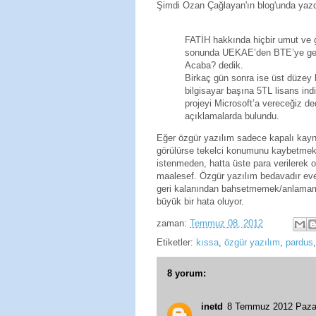
Şimdi Ozan Çağlayan'ın blog'unda yazd
FATİH hakkında hiçbir umut ve 
sonunda UEKAE’den BTE’ye geçiri
Acaba? dedik.
Birkaç gün sonra ise üst düzey b
bilgisayar başına 5TL lisans in
projeyi Microsoft’a vereceğiz d
açıklamalarda bulundu.
Eğer özgür yazılım sadece kapalı kaynak
görülürse tekelci konumunu kaybetmek 
istenmeden, hatta üste para verilere
maalesef. Özgür yazılım bedavadır ev
geri kalanından bahsetmemek/anlamama
büyük bir hata oluyor.
zaman:
Temmuz 08, 2012
Etiketler:
kıssa
,
özgür yazılım
,
pardus
8 yorum:
inetd
8 Temmuz 2012 Paza