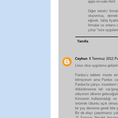
apps-on-sale.html
Diğer tekelci firma
oluyormuş, demek 
eğmek, fahiş fiyatl
firmalar ve onların
çıkıp "size uygulama
Yanıtla
Ceyhun
8 Temmuz 2012 Pa
Linux olsa uygulama geliştir
Pardus'u tablete monte et
bilmiyorum ama Pardus zaten
Pardus'ta çalışır, insanların 
öldürülmesine lafı var.(p
ediyorum ülkenin geleceğiyle
Kimsenin kullanmadığı ve 
önümde Ubuntu açık olmasa
bir şey dememe gerek bile 
Bir de olayı çarpıtmanız ço
:D Sanırım Necdet hocanı