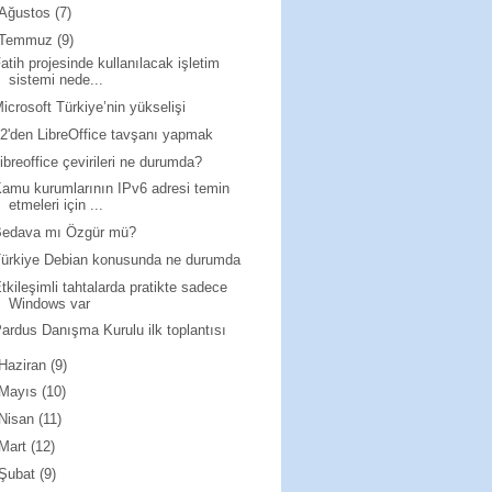
Ağustos
(7)
Temmuz
(9)
atih projesinde kullanılacak işletim
sistemi nede...
icrosoft Türkiye’nin yükselişi
2'den LibreOffice tavşanı yapmak
ibreoffice çevirileri ne durumda?
amu kurumlarının IPv6 adresi temin
etmeleri için ...
Bedava mı Özgür mü?
ürkiye Debian konusunda ne durumda
tkileşimli tahtalarda pratikte sadece
Windows var
ardus Danışma Kurulu ilk toplantısı
Haziran
(9)
Mayıs
(10)
Nisan
(11)
Mart
(12)
Şubat
(9)