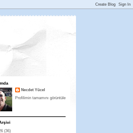
ımda
Necdet Yücel
Profilimin tamamını görüntüle
Arşivi
26
(36)