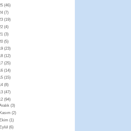
25
(46)
24
(7)
23
(19)
22
(4)
21
(3)
20
(5)
19
(23)
18
(12)
17
(25)
16
(14)
15
(15)
14
(8)
13
(47)
12
(94)
Aralık
(3)
Kasım
(2)
Ekim
(1)
Eylül
(6)