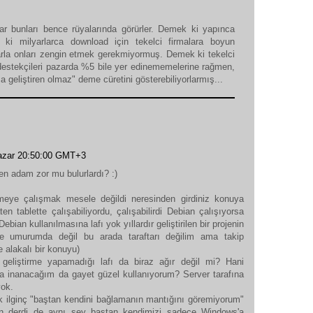
lar bunları bence rüyalarında görürler. Demek ki yapınca
ki milyarlarca download için tekelci firmalara boyun
arla onları zengin etmek gerekmiyormuş. Demek ki tekelci
 destekçileri pazarda %5 bile yer edinememelerine rağmen,
 geliştiren olmaz" deme cüretini gösterebiliyorlarmış...
zar 20:50:00 GMT+3
en adam zor mu bulurlardı? :)
meye çalışmak mesele değildi neresinden girdiniz konuya
 tablette çalışabiliyordu, çalışabilirdi Debian çalışıyorsa
Debian kullanılmasına lafı yok yıllardır geliştirilen bir projenin
roje umurumda değil bu arada taraftarı değilim ama takip
 alakalı bir konuyu)
geliştirme yapamadığı lafı da biraz ağır değil mi? Hani
 inanacağım da gayet güzel kullanıyorum? Server tarafına
yok.
k ilginç "baştan kendini bağlamanın mantığını göremiyorum"
n derdi de aynı şey baştan kendimizi sadece Windows'a