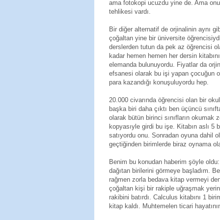
ama fotokopi ucuzdu yine de. Ama onu 
tehlikesi vardı.
Bir diğer alternatif de orjinalinin aynı
çoğaltan yine bir üniversite öğrencisiyd
derslerden tutun da pek az öğrencisi ol
kadar hemen hemen her dersin kitabını
elemanda bulunuyordu. Fiyatlar da orji
efsanesi olarak bu işi yapan çocuğun o
para kazandığı konuşuluyordu hep.
20.000 civarında öğrencisi olan bir o
başka biri daha çıktı ben üçüncü sınıft
olarak bütün birinci sınıfların okumak 
kopyasıyle girdi bu işe. Kitabın aslı 5
satıyordu onu. Sonradan oyuna dahil ola
geçtiğinden birimlerde biraz oynama ola
Benim bu konudan haberim şöyle oldu: 
dağıtan birilerini görmeye başladım. B
rağmen zorla bedava kitap vermeyi deni
çoğaltan kişi bir rakiple uğraşmak yeri
rakibini batırdı. Calculus kitabını 1 bir
kitap kaldı. Muhtemelen ticari hayatını