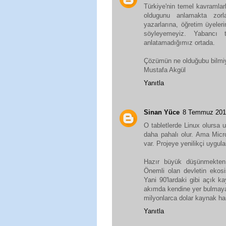
Türkiye'nin temel kavramlar
oldugunu anlamakta zorl
yazarlarına, öğretim üyeleri
söyleyemeyiz. Yabancı t
anlatamadığımız ortada.
Çözümün ne olduğubu bilmiy
Mustafa Akgül
Yanıtla
Sinan Yüce
8 Temmuz 201
O tabletlerde Linux olursa
daha pahalı olur. Ama Micro
var. Projeye yenilikçi uygul
Hazır büyük düşünmekten
Önemli olan devletin ekos
Yani 90'lardaki gibi açık ka
akımda kendine yer bulmayan 
milyonlarca dolar kaynak ha
Yanıtla