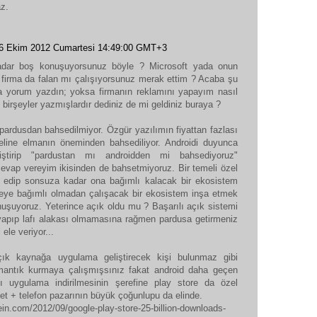
z.
6 Ekim 2012 Cumartesi 14:49:00 GMT+3
adar boş konuşuyorsunuz böyle ? Microsoft yada onun
r firma da falan mı çalışıyorsunuz merak ettim ? Acaba şu
a yorum yazdın; yoksa firmanın reklamını yapayım nasıl
birşeyler yazmışlardır dediniz de mi geldiniz buraya ?
pardusdan bahsedilmiyor. Özgür yazılımın fiyattan fazlası
eline elmanın öneminden bahsediliyor. Androidi duyunca
ştirip "pardustan mı androidden mi bahsediyoruz"
evap vereyim ikisinden de bahsetmiyoruz. Bir temeli özel
t edip sonsuza kadar ona bağımlı kalacak bir ekosistem
eye bağımlı olmadan çalışacak bir ekosistem inşa etmek
nuşuyoruz. Yeterince açık oldu mu ? Başarılı açık sistemi
yapıp lafı alakası olmamasına rağmen pardusa getirmeniz
 ele veriyor...
çık kaynağa uygulama geliştirecek kişi bulunmaz gibi
antık kurmaya çalışmışsınız fakat android daha geçen
cı uygulama indirilmesinin şerefine play store da özel
blet + telefon pazarının büyük çoğunlupu da elinde.
ein.com/2012/09/google-play-store-25-billion-downloads-