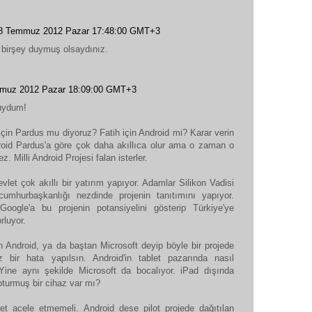
8 Temmuz 2012 Pazar 17:48:00 GMT+3
 birşey duymuş olsaydınız.
muz 2012 Pazar 18:09:00 GMT+3
uydum!
 için Pardus mu diyoruz? Fatih için Android mi? Karar verin
roid Pardus'a göre çok daha akıllıca olur ama o zaman o
z. Milli Android Projesi falan isterler.
let çok akıllı bir yatırım yapıyor. Adamlar Silikon Vadisi
cumhurbaşkanlığı nezdinde projenin tanıtımını yapıyor.
Google'a bu projenin potansiyelini gösterip Türkiye'ye
rluyor.
n Android, ya da baştan Microsoft deyip böyle bir projede
 bir hata yapılsın. Android'in tablet pazarında nasıl
 Yine aynı şekilde Microsoft da bocalıyor. iPad dışında
oturmuş bir cihaz var mı?
t acele etmemeli. Android dese pilot projede dağıtılan