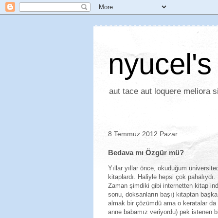
nyucel's
aut tace aut loquere meliora si
8 Temmuz 2012 Pazar
Bedava mı Özgür mü?
Yıllar yıllar önce, okuduğum üniversited
kitaplardı. Haliyle hepsi çok pahalıydı
Zaman şimdiki gibi internetten kitap i
sonu, doksanların başı) kitaptan başka 
almak bir çözümdü ama o keratalar da ki
anne babamız veriyordu) pek istenen bi