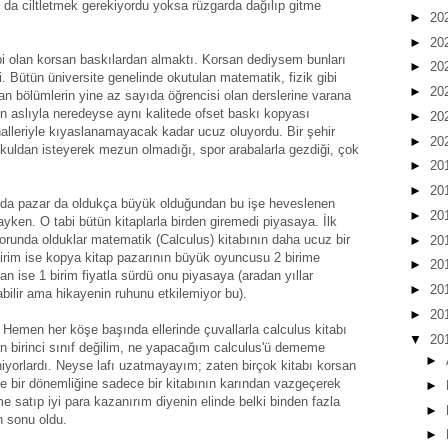
da ciltletmek gerekiyordu yoksa rüzgarda dağılıp gitme
►
20
►
20
 gibi olan korsan baskılardan almaktı. Korsan dediysem bunları
►
20
i. Bütün üniversite genelinde okutulan matematik, fizik gibi
►
20
an bölümlerin yine az sayıda öğrencisi olan derslerine varana
n aslıyla neredeyse aynı kalitede ofset baskı kopyası
►
20
nalleriyle kıyaslanamayacak kadar ucuz oluyordu. Bir şehir
►
20
kuldan isteyerek mezun olmadığı, spor arabalarla gezdiği, çok
►
20
►
20
kulda pazar da oldukça büyük olduğundan bu işe heveslenen
►
20
ayken. O tabi bütün kitaplarla birden giremedi piyasaya. İlk
zorunda olduklar matematik (Calculus) kitabının daha ucuz bir
►
20
 birim ise kopya kitap pazarının büyük oyuncusu 2 birime
►
20
n ise 1 birim fiyatla sürdü onu piyasaya (aradan yıllar
►
20
bilir ama hikayenin ruhunu etkilemiyor bu).
►
20
Hemen her köşe başında ellerinde çuvallarla calculus kitabı
▼
20
en birinci sınıf değilim, ne yapacağım calculus'ü dememe
►
yorlardı. Neyse lafı uzatmayayım; zaten birçok kitabı korsan
ne bir dönemliğine sadece bir kitabının karından vazgeçerek
►
ime satıp iyi para kazanırım diyenin elinde belki binden fazla
►
n sonu oldu.
►