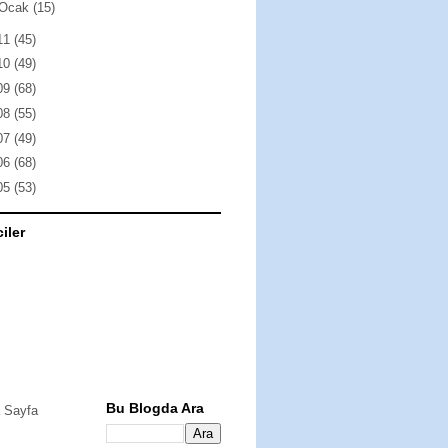
Ocak
(15)
11
(45)
10
(49)
09
(68)
08
(55)
07
(49)
06
(68)
05
(53)
ciler
Bu Blogda Ara
 Sayfa