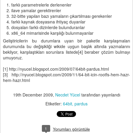
farklı parametrelerle derlenenler
ilave yamalar gerektirenler
32-bitte yapılan bazı yamaların çıkartılması gerekenler
farklı kaynak dosyasına ihtiyaç duyanlar
dosyaları farklı dizinlerde bulunduranlar
x86_64 mimarisinde karşılığı bulunmayanlar
Geliştiricilerin bu durumlara uyan bir paketle karşılaşmaları
durumunda bu değişikliği wikide uygun başlık altında yazmalarını
bekliyor, karşılaştıkları sorunlara listede[4] beraber çözüm bulmayı
umuyoruz.
[1] http://nyucel.blogspot.com/2009/07/64bit-pardus.html
[3] http://nyucel.blogspot.com/2009/11/64-bit-icin-rootfs-hem-hazr-
hem-hazr.html
19th December 2009
,
Necdet Yücel
tarafından yayınlandı
Etiketler:
64bit
pardus
1
Yorumları görüntüle