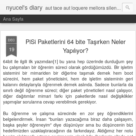
nyucel's diary
aut tace aut loquere meliora silentio
Ana Sayfa
PiSi Paketlerini 64 bite Taşırken Neler
DEC
19
Yapılıyor?
64bit ile ilgili ilk yazımdan[1] bu yana hep üzerinde durduğum şey
bu çalışmaları bir öğrenim süreci olarak gördüğümüzdü. Bir işletim
sistemini bir mimariden bir diğerine taşımak demek hem boot
sürecini, hem paket yöneticisini, hem de işletim sisteminin geri
kalanını detaylarıyla öğrenmek demek aslında. Sadece bunlarla da
sınırlı değil öğrenme süreci; diğer paket yöneticileri nasıl çalışıyor,
diğer dağıtımlar mimari farkı için paketlerde nasıl değişiklikler
yapmışlar sorularına cevap verebilmek gerekiyor.
Bu öğrenme ve çalışma sürecinde en zor şey öğrendiklerini
belgelendirmek. İnsan "bunları yazacağıma biraz daha çalışayım,
başka şeyler öğreneyim" diye düşünüyor ama bu düşüncenin bizi
hedefimizden uzaklaştıracağının da farkındayız. Aldığımız her notu