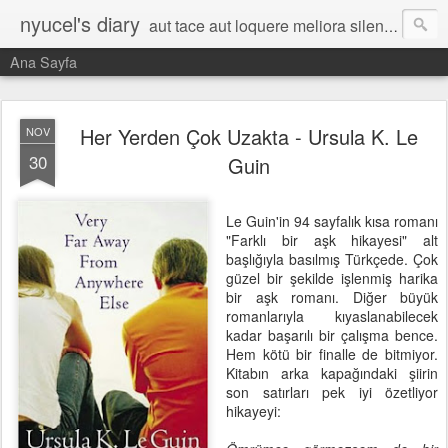
nyucel's diary
aut tace aut loquere meliora silentio
Ana Sayfa
Her Yerden Çok Uzakta - Ursula K. Le
NOV
30
Guin
Le Guin'in 94 sayfalık kısa romanı
"Farklı bir aşk hikayesi" alt
başlığıyla basılmış Türkçede. Çok
güzel bir şekilde işlenmiş harika
bir aşk romanı. Diğer büyük
romanlarıyla kıyaslanabilecek
kadar başarılı bir çalışma bence.
Hem kötü bir finalle de bitmiyor.
Kitabın arka kapağındaki şiirin
son satırları pek iyi özetliyor
hikayeyi: