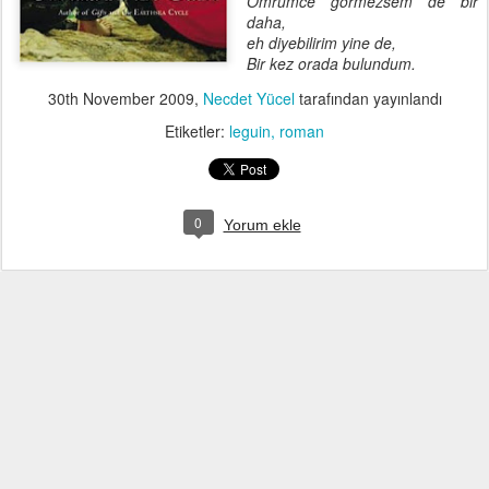
Ömrümce görmezsem de bir
daha,
eh diyebilirim yine de,
Bir kez orada bulundum.
30th November 2009
,
Necdet Yücel
tarafından yayınlandı
Etiketler:
leguin
roman
0
Yorum ekle