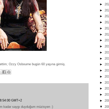
►
20
►
20
►
20
►
20
►
20
►
20
►
20
►
20
►
20
►
20
kettim; Ozzy Osbourne bugün 60 yaşına girmiş.
►
20
►
20
►
20
►
20
►
20
►
20
 18:54:00 GMT+2
►
20
▼
20
m kadar saygı duyduğum müzisyen :)