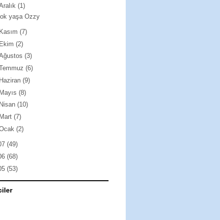
Aralık
(1)
çok yaşa Ozzy
Kasım
(7)
Ekim
(2)
Ağustos
(3)
Temmuz
(6)
Haziran
(9)
Mayıs
(8)
Nisan
(10)
Mart
(7)
Ocak
(2)
07
(49)
06
(68)
05
(53)
ciler