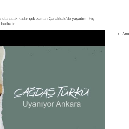
ye utanacak kadar çok zaman Çanakkale'de yaşadım. Hiç
harika in...
Ana