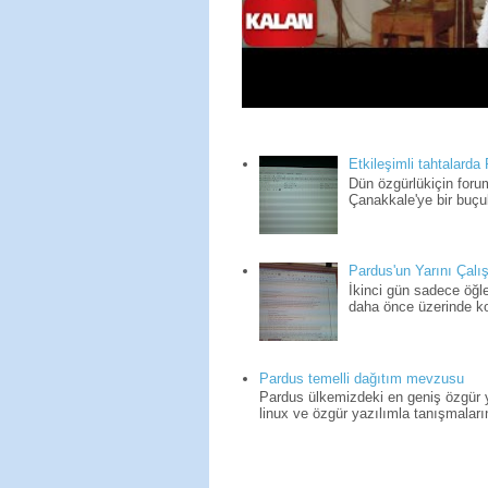
Etkileşimli tahtalarda
Dün özgürlükiçin for
Çanakkale'ye bir buçuk
Pardus'un Yarını Çalış
İkinci gün sadece öğle
daha önce üzerinde kon
Pardus temelli dağıtım mevzusu
Pardus ülkemizdeki en geniş özgür yaz
linux ve özgür yazılımla tanışmaların