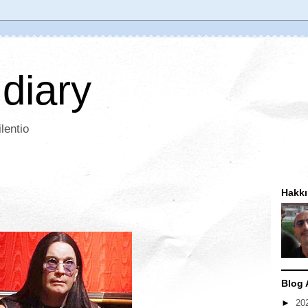
 diary
lentio
Hakk
Blog 
►
20