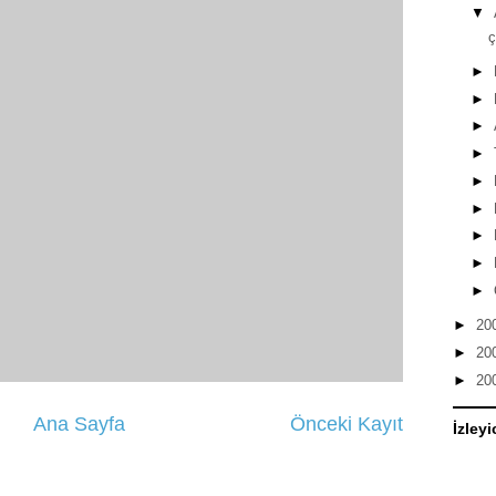
▼
►
►
►
►
►
►
►
►
►
►
20
►
20
►
20
Ana Sayfa
Önceki Kayıt
İzleyi