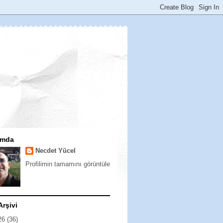
ımda
Necdet Yücel
Profilimin tamamını görüntüle
Arşivi
26
(36)