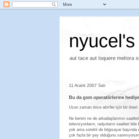
nyucel's
aut tace aut loquere meliora si
11 Aralık 2007 Salı
Bu da gsm operatörlerine hediy
Uzun zaman önce atm'ler için bir öneri 
Ne benim ne de arkadaşlarımın saatle
televizyonların, radyoların saatleri bil
yok ama sürekli de bilgisayar başında d
çok fazla bir şey olduğunu sanmıyorum