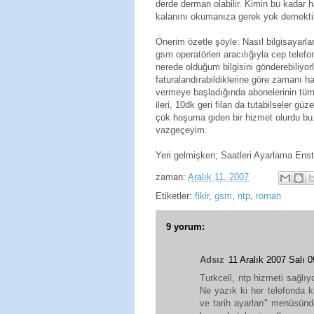
derde derman olabilir. Kimin bu kadar h
kalanını okumanıza gerek yok demektir
Önerim özetle şöyle: Nasıl bilgisayarl
gsm operatörleri aracılığıyla cep tel
nerede olduğum bilgisini gönderebiliyor
faturalandırabildiklerine göre zamanı ha
vermeye başladığında abonelerinin tümün
ileri, 10dk geri filan da tutabilseler güze
çok hoşuma giden bir hizmet olurdu bu. 
vazgeçeyim.
Yeri gelmişken; Saatleri Ayarlama Ensti
zaman:
Aralık 11, 2007
Etiketler:
fikir
,
gsm
,
ntp
,
roman
9 yorum:
Adsız
11 Aralık 2007 Salı
Turkcell, ntp hizmeti sağlıy
Ne yazık ki her telefonda k
ve tarih ayarları" menüsünd