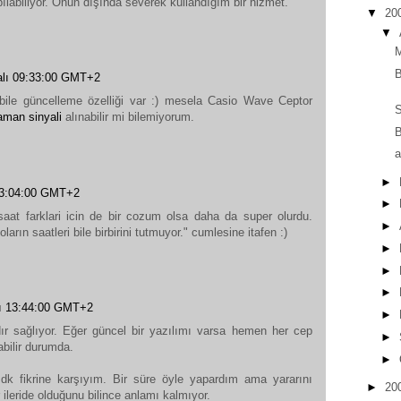
ılabiliyor. Onun dışında severek kullandığım bir hizmet.
▼
20
▼
M
B
Salı 09:33:00 GMT+2
 bile güncelleme özelliği var :) mesela Casio Wave Ceptor
S
aman sinyali
alınabilir mi bilemiyorum.
B
a
►
 13:04:00 GMT+2
►
saat farklari icin de bir cozum olsa daha da super olurdu.
►
ların saatleri bile birbirini tutmuyor." cumlesine itafen :)
►
►
►
lı 13:44:00 GMT+2
►
ır sağlıyor. Eğer güncel bir yazılımı varsa hemen her cep
►
abilir durumda.
►
dk fikrine karşıyım. Bir süre öyle yapardım ama yararını
►
20
leride olduğunu bilince anlamı kalmıyor.