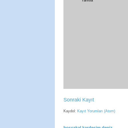
Yanıtla
Sonraki Kayıt
Kaydol:
Kayıt Yorumları (Atom)
hoşçakal kardeşim deniz