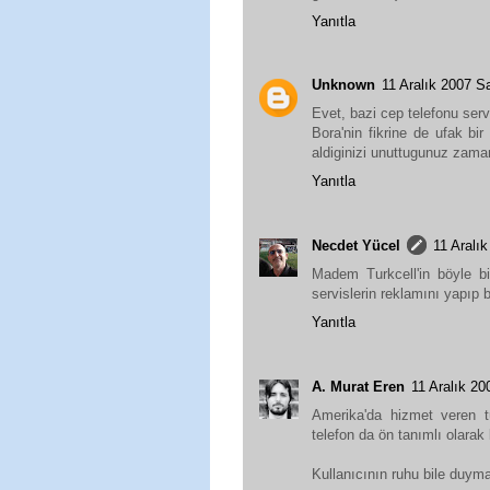
Yanıtla
Unknown
11 Aralık 2007 
Evet, bazi cep telefonu servi
Bora'nin fikrine de ufak bir
aldiginizi unuttugunuz zaman
Yanıtla
Necdet Yücel
11 Aralı
Madem Turkcell'in böyle b
servislerin reklamını yapıp b
Yanıtla
A. Murat Eren
11 Aralık 2
Amerika'da hizmet veren t
telefon da ön tanımlı olarak 
Kullanıcının ruhu bile duyma