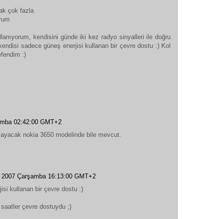
ak çok fazla
orum
anıyorum, kendisini günde iki kez radyo sinyalleri ile doğru
endisi sadece güneş enerjisi kullanan bir çevre dostu :) Kol
fendim :)
şamba 02:42:00 GMT+2
amayacak nokia 3650 modelinde bile mevcut.
ık 2007 Çarşamba 16:13:00 GMT+2
si kullanan bir çevre dostu :)
aatler çevre dostuydu ;)