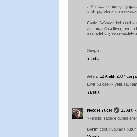
> Kol saatlerimiz için yapac
> bir şey olduğunu sanmıy
Casio G-Shock kol saati kull
zamana güncelliyor, ayrıca k
saatlerini küçümsemeyiniz e
Sevgiler.
Yanıtla
Adsız
12 Aralık 2007 Çar
Evet bu özellik yeni sayıl
Yanıtla
Necdet Yücel
12 Aral
>kendisi sadece güneş enerji
Benim çocukluğumda bütün s