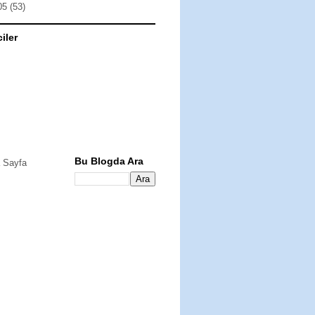
05
(53)
ciler
Bu Blogda Ara
 Sayfa