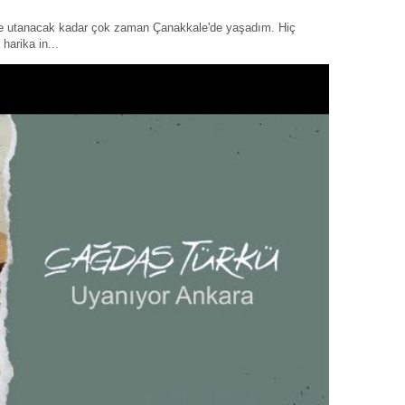
ye utanacak kadar çok zaman Çanakkale'de yaşadım. Hiç
harika in...