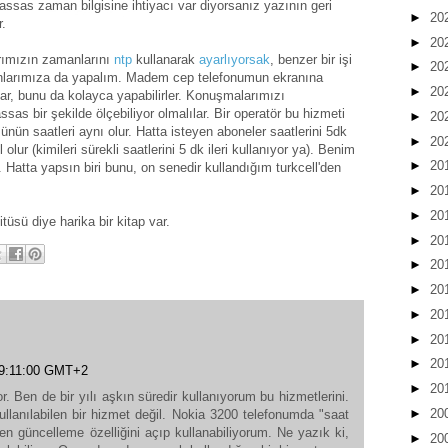
assas zaman bilgisine ihtiyacı var diyorsanız yazının geri
►
20
.
►
20
arımızın zamanlarını
ntp
kullanarak
ayarlıyorsak
, benzer bir işi
►
20
efonlarımıza da yapalım. Madem cep telefonumun ekranına
►
20
lar, bunu da kolayca yapabilirler. Konuşmalarımızı
ssas bir şekilde ölçebiliyor olmalılar. Bir operatör bu hizmeti
►
20
ün saatleri aynı olur. Hatta isteyen aboneler saatlerini 5dk
►
20
l olur (kimileri sürekli saatlerini 5 dk ileri kullanıyor ya). Benim
►
20
Hatta yapsın biri bunu, on senedir kullandığım turkcell'den
►
20
►
20
tüsü diye harika bir kitap var.
►
20
►
20
►
20
►
20
►
20
►
20
 09:11:00 GMT+2
►
20
or. Ben de bir yılı aşkın süredir kullanıyorum bu hizmetlerini.
►
20
ullanılabilen bir hizmet değil. Nokia 3200 telefonumda "saat
en güncelleme özelliğini açıp kullanabiliyorum. Ne yazık ki,
►
20