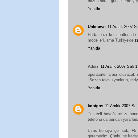
bazen hatalı güncelleme yap
Yanıtla
Unknown
11 Aralık 2007 
Hatta bazı kol saatlerinde
modelleri, ama Türkiye'de
z
Yanıtla
Adsız
11 Aralık 2007 Salı
operatorler arasi olusacak 
"Bazen televizyonların, radyo
Yanıtla
kobigos
11 Aralık 2007 Sa
Turkcell bayağı bir zamand
telefonu da bundan yararlan
Esas konuya gelirsek, +5 
göremedim. Çünkü ne kadar i