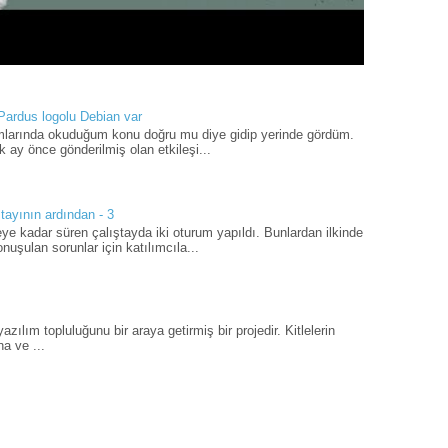
 Pardus logolu Debian var
umlarında okuduğum konu doğru mu diye gidip yerinde gördüm.
 ay önce gönderilmiş olan etkileşi...
tayının ardından - 3
ye kadar süren çalıştayda iki oturum yapıldı. Bunlardan ilkinde
uşulan sorunlar için katılımcıla...
ılım topluluğunu bir araya getirmiş bir projedir. Kitlelerin
a ve ...