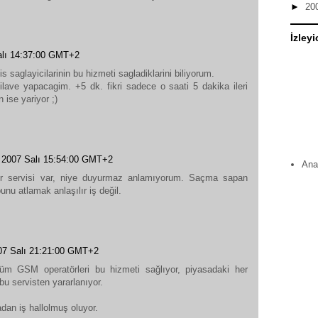
►
20
İzleyi
Salı 14:37:00 GMT+2
s saglayicilarinin bu hizmeti sagladiklarini biliyorum.
 ilave yapacagim. +5 dk. fikri sadece o saati 5 dakika ileri
 ise yariyor ;)
k 2007 Salı 15:54:00 GMT+2
Ana
ir servisi var, niye duyurmaz anlamıyorum. Saçma sapan
unu atlamak anlaşılır iş değil.
007 Salı 21:21:00 GMT+2
üm GSM operatörleri bu hizmeti sağlıyor, piyasadaki her
bu servisten yararlanıyor.
dan iş hallolmuş oluyor.