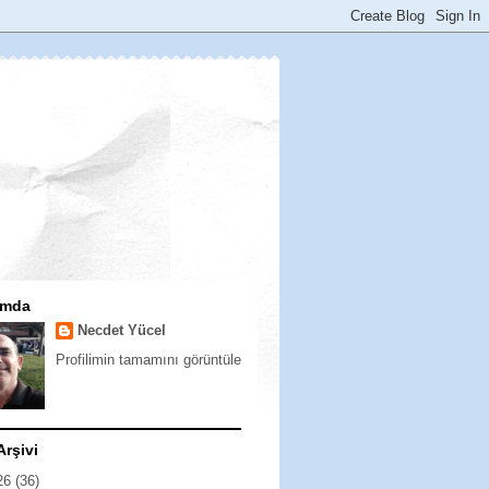
ımda
Necdet Yücel
Profilimin tamamını görüntüle
Arşivi
26
(36)