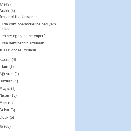
07
(49)
Aralık
(5)
aster of the Universe
u da gsm operatörlerine hediyem
olsun
eminer-cg üyesi ne yapar?
ursa seminerinin ardından
b2008 öncesi toplantı
Kasım
(4)
Ekim
(1)
Ağustos
(1)
Haziran
(4)
Mayıs
(4)
Nisan
(13)
Mart
(9)
Şubat
(3)
Ocak
(5)
06
(68)