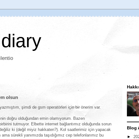
 diary
lentio
Hakk
em olsun
yazmıştım, şimdi de gsm operatörleri için bir önerim var.
rinin doğru olduğundan emin olamıyorum. Bazen
e birbirini tutmuyor. Elbette internet bağlantımız olduğunda sorun
Blog 
eğiliz ki (değil miyiz hakkaten?). Kol saatlerimiz için yapacak
 ama sürekli yanımızda taşıdığımız cep telefonlarımız bu
►
20