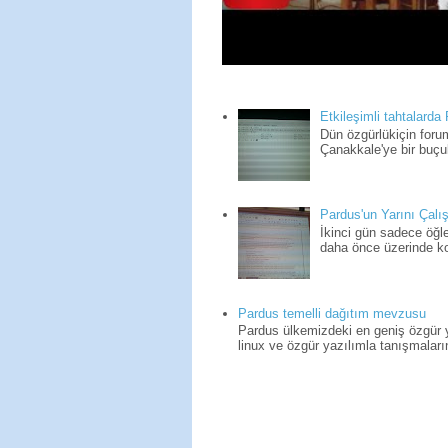
Etkileşimli tahtalarda
Dün özgürlükiçin for
Çanakkale'ye bir buçuk
Pardus'un Yarını Çalış
İkinci gün sadece öğle
daha önce üzerinde kon
Pardus temelli dağıtım mevzusu
Pardus ülkemizdeki en geniş özgür yaz
linux ve özgür yazılımla tanışmaların