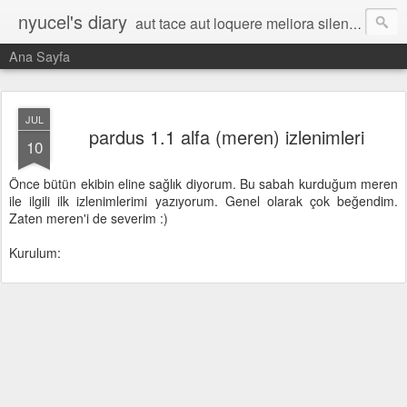
nyucel's diary
aut tace aut loquere meliora silentio
Ana Sayfa
JUL
pardus 1.1 alfa (meren) izlenimleri
10
Önce bütün ekibin eline sağlık diyorum. Bu sabah kurduğum meren
ile ilgili ilk izlenimlerimi yazıyorum. Genel olarak çok beğendim.
Zaten meren'i de severim :)
Kurulum: