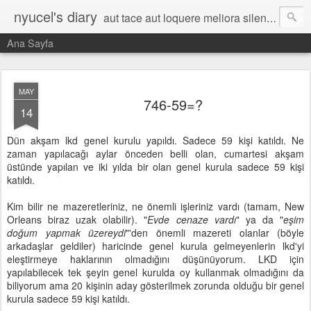
nyucel's diary
aut tace aut loquere meliora silentio
Ana Sayfa
MAY
746-59=?
14
Dün akşam lkd genel kurulu yapıldı. Sadece 59 kişi katıldı. Ne
zaman yapılacağı aylar önceden belli olan, cumartesi akşam
üstünde yapılan ve iki yılda bir olan genel kurula sadece 59 kişi
katıldı.
Kim bilir ne mazeretleriniz, ne önemli işleriniz vardı (tamam, New
Orleans biraz uzak olabilir). "
Evde cenaze vardı
" ya da "
eşim
doğum yapmak üzereydi
"'den önemli mazereti olanlar (böyle
arkadaşlar geldiler) haricinde genel kurula gelmeyenlerin lkd'yi
eleştirmeye haklarının olmadığını düşünüyorum. LKD için
yapılabilecek tek şeyin genel kurulda oy kullanmak olmadığını da
biliyorum ama 20 kişinin aday gösterilmek zorunda olduğu bir genel
kurula sadece 59 kişi katıldı.