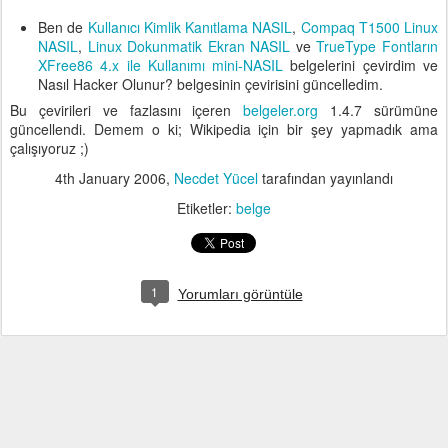
Ben de
Kullanıcı Kimlik Kanıtlama NASIL
,
Compaq T1500 Linux
NASIL
,
Linux Dokunmatik Ekran NASIL
ve
TrueType Fontların
XFree86 4.x ile Kullanımı mini-NASIL
belgelerini çevirdim ve
Nasıl Hacker Olunur? belgesinin çevirisini güncelledim.
Bu çevirileri ve fazlasını içeren
belgeler.org
1.4.7 sürümüne
güncellendi. Demem o ki; Wikipedia için bir şey yapmadık ama
çalışıyoruz ;)
4th January 2006
,
Necdet Yücel
tarafından yayınlandı
Etiketler:
belge
1
Yorumları görüntüle