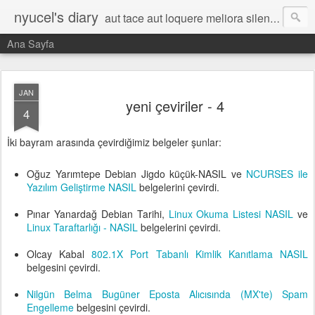
nyucel's diary
aut tace aut loquere meliora silentio
Ana Sayfa
JAN
yeni çeviriler - 4
4
İki bayram arasında çevirdiğimiz belgeler şunlar:
Oğuz Yarımtepe Debian Jigdo küçük-NASIL ve
NCURSES ile
Yazılım Geliştirme NASIL
belgelerini çevirdi.
Pınar Yanardağ Debian Tarihi,
Linux Okuma Listesi NASIL
ve
Linux Taraftarlığı - NASIL
belgelerini çevirdi.
Olcay Kabal
802.1X Port Tabanlı Kimlik Kanıtlama NASIL
belgesini çevirdi.
Nilgün Belma Bugüner
Eposta Alıcısında (MX'te) Spam
Engelleme
belgesini çevirdi.