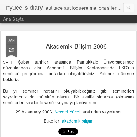
nyucel's diary
aut tace aut loquere meliora silentio
Ana Sayfa
JAN
Akademik Bilişim 2006
29
9–11 Şubat tarihleri arasında Pamukkale Üniversitesi'nde
düzenlenecek olan Akademik Bilişim Konferansında LKD'nin
seminer programına buradan ulaşabilirsiniz. Yolunuz düşerse
bekleriz.
Bu yıl seminer notlarını okuyabileceğiniz gibi seminerleri
seyretmeniz de mümkün olacak. Bir aksilik olmazsa (olmasın)
seminerleri kaydedip web'e koymayı planlıyorum.
29th January 2006
,
Necdet Yücel
tarafından yayınlandı
Etiketler:
akademik bilişim