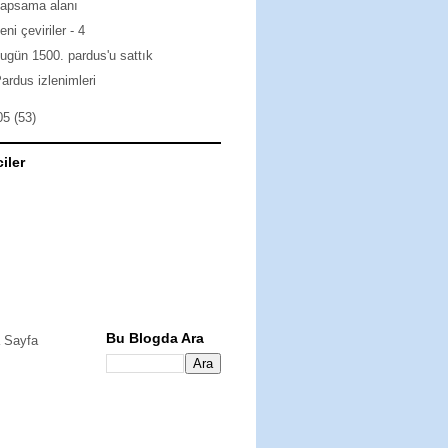
kapsama alanı
eni çeviriler - 4
ugün 1500. pardus'u sattık
ardus izlenimleri
05
(53)
ciler
Bu Blogda Ara
 Sayfa