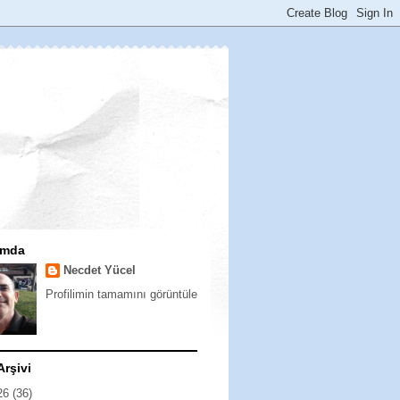
ımda
Necdet Yücel
Profilimin tamamını görüntüle
Arşivi
26
(36)