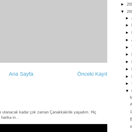
►
20
▼
20
►
►
►
►
►
►
►
►
Ana Sayfa
Önceki Kayıt
►
►
▼
b
A
1
ye utanacak kadar çok zaman Çanakkale'de yaşadım. Hiç
harika in...
B
ö