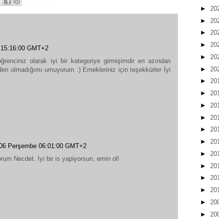
►
20
►
20
►
20
►
20
 15:16:00 GMT+2
►
20
enciniz olarak iyi bir kategoriye girmişimdir en azından
►
20
n olmadığımı umuyorum :) Emekleriniz için teşekkürler İyi
►
20
►
20
►
20
►
20
►
20
►
20
06 Perşembe 06:01:00 GMT+2
►
20
um Necdet. Iyi bir is yapiyorsun, emin ol!
►
20
►
20
►
20
►
20
►
20