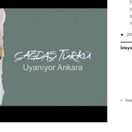
y
b
P
►
20
İzleyi
Ana