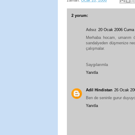
zaman:
Ocak 20, 2006
2 yorum:
Adsız
20 Ocak 2006 Cuma
Merhaba hocam, umarım öğr
sandalyeden düşmenize nede
çalışmalar.
Saygılarımla
Yanıtla
Adil Hindistan
26 Ocak 20
Ben de seninle gurur duyuyor
Yanıtla