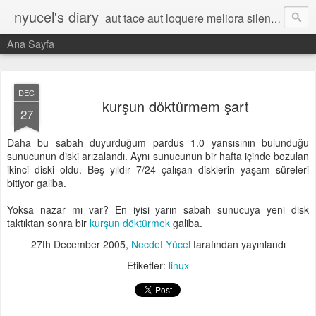
nyucel's diary
aut tace aut loquere meliora silentio
Ana Sayfa
DEC
kurşun döktürmem şart
27
Daha bu sabah duyurduğum pardus 1.0 yansısının bulunduğu
sunucunun diski arızalandı. Aynı sunucunun bir hafta içinde bozulan
ikinci diski oldu. Beş yıldır 7/24 çalışan disklerin yaşam süreleri
bitiyor galiba.
Yoksa nazar mı var? En iyisi yarın sabah sunucuya yeni disk
taktıktan sonra bir
kurşun döktürmek
galiba.
27th December 2005
,
Necdet Yücel
tarafından yayınlandı
Etiketler:
linux