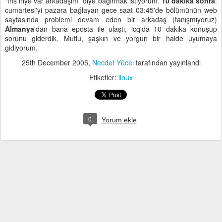
"fhs niye var arkadaşım" diye bağırmak istiyorum.
10 dakika sonra
:
cumartesi'yi pazara bağlayan gece saat 03:45'de bölümünün web
sayfasında problemi devam eden bir arkadaş (tanışmıyoruz)
Almanya
'dan bana eposta ile ulaştı, icq'da 10 dakika konuşup
sorunu giderdik. Mutlu, şaşkın ve yorgun bir halde uyumaya
gidiyorum.
25th December 2005
,
Necdet Yücel
tarafından yayınlandı
Etiketler:
linux
0
Yorum ekle