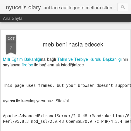
nyucel's diary
aut tace aut loquere meliora silentio
Ana Sayfa
OCT
meb beni hasta edecek
7
Milli Eğitim Bakanlığı
na bağlı
Talim ve Terbiye Kurulu Başkanlığı
'nın
sayfasına
firefox
ile bağlanmak istediğinizde
This page uses frames, but your browser doesn't suppor
uyarısı ile karşılaşıyorsunuz. Sitesini
Apache-AdvancedExtranetServer/2.0.48 (Mandrake Linux/6
Perl/v5.8.3 mod_ssl/2.0.48 OpenSSL/0.9.7c PHP/4.3.4 Se