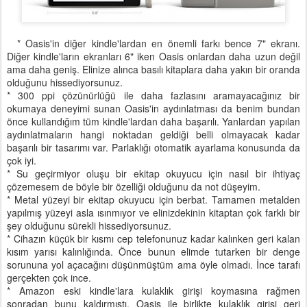
* Oasis'in diğer kindle'lardan en önemli farkı bence 7" ekranı.
Diğer kindle'ların ekranları 6" iken Oasis onlardan daha uzun değil
ama daha geniş. Elinize alınca basılı kitaplara daha yakın bir oranda
olduğunu hissediyorsunuz.
* 300 ppi çözünürlüğü ile daha fazlasını aramayacağınız bir
okumaya deneyimi sunan Oasis'in aydınlatması da benim bundan
önce kullandığım tüm kindle'lardan daha başarılı. Yanlardan yapılan
aydınlatmaların hangi noktadan geldiği belli olmayacak kadar
başarılı bir tasarımı var. Parlaklığı otomatik ayarlama konusunda da
çok iyi.
* Su geçirmiyor oluşu bir ekitap okuyucu için nasıl bir ihtiyaç
çözemesem de böyle bir özelliği olduğunu da not düşeyim.
* Metal yüzeyi bir ekitap okuyucu için berbat. Tamamen metalden
yapılmış yüzeyi asla ısınmıyor ve elinizdekinin kitaptan çok farklı bir
şey olduğunu sürekli hissediyorsunuz.
* Cihazın küçük bir kısmı cep telefonunuz kadar kalınken geri kalan
kısım yarısı kalınlığında. Önce bunun elimde tutarken bir denge
sorununa yol açacağını düşünmüştüm ama öyle olmadı. İnce tarafı
gerçekten çok ince.
* Amazon eski kindle'lara kulaklık girişi koymasına rağmen
sonradan bunu kaldırmıştı. Oasis ile birlikte kulaklık girişi geri