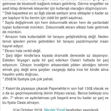
gelmese de bluetooth bağlantı imkanı getirilmiş. Görme engelliler ve
sesli kitap dinlemek isteyenler için kullanışlı olacağını düşünüyorum.
* Disk kapasitesi en az 8gb olarak satılıyor ama ekitaplar o kadar az
yer kaplıyor ki bu benim için ciddi bir getiri sayılmaz.
* Sayfa değiştirmek için hem dokunmatik ekran hem de yanlardaki
tuşları kullanmak mümkün. Dokunmatik ekranı etkisiz hale getirmek
de mümkün.
* Amazon hala kullanılabilir bir tarayıcı geliştirebilmiş değil. Neden
temel işlevleri yerine getirebilen bir tarayıcı yazdırmıyorlar insan
hayret ediyor.
* Ekranı hala renkli değil.
* Şarjı diğer kindle'lara kıyasla dramatik derecede az dayanıyor.
Eskiden Voyage'ı ayda bir şarj ederken Oasis'i haftada bir şarj
ediyorum. Cihazın inceliğinin arkasındaki pilden alındığını tahmin
etmek güç değil ama şarjdan vazgeçip daha ince bir kindle alma
hayalim yoktu doğrusu.
* 250$'lık fiyatıyla çok çok pahalı.
7 Kasım'da piyasaya çıkacak Paperwhite'ın son hali 130$ olacak ve
o da su geçirmeyecekmiş (kimin ihtiyacı varsa). Bence bekleyip onu
alın. 7" ekran ve aydınlatması çok başarılı ama bu kadar az şarj ve
bu fiyata Oasis almayın.
31st October 2018
,
Necdet Yücel
tarafından yayınlandı