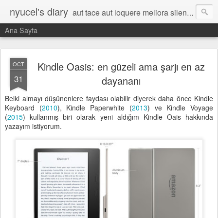
nyucel's diary
aut tace aut loquere meliora silentio
Ana Sayfa
Kindle Oasis: en güzeli ama şarjı en az
OCT
31
dayananı
Belki almayı düşünenlere faydası olabilir diyerek daha önce Kindle
Keyboard (
2010
), Kindle Paperwhite (
2013
) ve Kindle Voyage
(
2015
) kullanmış biri olarak yeni aldığım Kindle Oais hakkında
yazayım istiyorum.