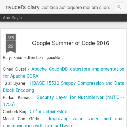
nyucel's diary
aut tace aut loquere meliora silentio
Ana Sayfa
APR
Google Summer of Code 2016
22
Bu yıl kabul edilen bizim çocuklar:
Cihad Güzel -
Apache CouchDB datastore implementation
for Apache GORA
Talat Uyarer -
HBASE-15530 Snappy Compression and Data
Block Encoding
Furkan Kamacı -
Security Layer for NutchServer (NUTCH-
1756)
Canberk Koç -
CI for Debian-Med
Mesut Can Gürle -
Improving voice, video and chat
communication with free software