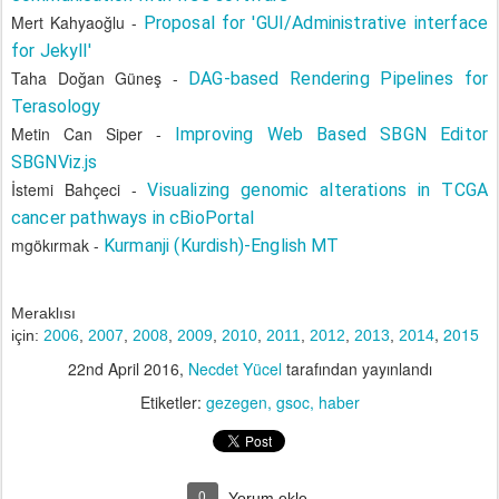
Mert Kahyaoğlu -
Proposal for 'GUI/Administrative interface
for Jekyll'
Taha Doğan Güneş -
DAG-based Rendering Pipelines for
Terasology
Metin Can Siper -
Improving Web Based SBGN Editor
SBGNViz.js
İstemi Bahçeci -
Visualizing genomic alterations in TCGA
cancer pathways in cBioPortal
mgökırmak -
Kurmanji (Kurdish)-English MT
Meraklısı
,
2015
için:
2006
,
2007
,
2008
,
2009
,
2010
,
2011
,
2012
,
2013
,
2014
22nd April 2016
,
Necdet Yücel
tarafından yayınlandı
Etiketler:
gezegen
gsoc
haber
0
Yorum ekle