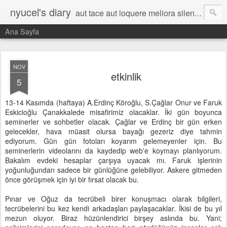
nyucel's diary
aut tace aut loquere meliora silentio
Ana Sayfa
NOV
etkinlik
5
13-14 Kasımda (haftaya) A.Erdinç Köroğlu, S.Çağlar Onur ve Faruk
Eskicioğlu Çanakkalede misafirimiz olacaklar. İki gün boyunca
seminerler ve sohbetler olacak. Çağlar ve Erdinç bir gün erken
gelecekler, hava müasit olursa bayağı gezeriz diye tahmin
ediyorum. Gün gün fotoları koyarım gelemeyenler için. Bu
seminerlerin videolarını da kaydedip web'e koymayı planlıyorum.
Bakalım evdeki hesaplar çarşıya uyacak mı. Faruk işlerinin
yoğunluğundan sadece bir günlüğüne gelebiliyor. Askere gitmeden
önce görüşmek için iyi bir fırsat olacak bu.
Pınar ve Oğuz da tecrübeli birer konuşmacı olarak bilgileri,
tecrübelerini bu kez kendi arkadaşları paylaşacaklar. İkisi de bu yıl
mezun oluyor. Biraz hüzünlendirici birşey aslında bu. Yani;