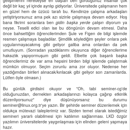
gelişimlerini neredeyse en baştan beri gördüğünüz insanlar çok
değil bir kaç yıl içinde ayrılıp gidiyorlar. Üniversitede çalışmanın hem
en güzel hem de üzücü tarafı bu. Kendinize çalışma arkadaşları
yetiştiriyorsunuz ama pek azı sizinle çalışmaya devam ediyor. Hoş
bana fikrimi soranlara ben
gidin başka yerde çalışın
diyorum ya
neyse. Teselli edici olan ise bu döngünün devam etmesi. Daha
önce bahsettiğim öğrencilerimden Şule ve Figen de bilgi işlemde
resmen çalışmaya başladılar. Şimdilik söylediğim şeyler onlara pek
uygulanmayacakmış gibi geliyor galiba ama onlardan da pek
umutluyum. (Sonradan yazdıklarımı okuyunca diğer öğrencilerime
haksızlık yapıyormuşum gibi geldi. Elbette çok başarılı başka
öğrencilerimiz de var ama hepsini birden bilgi işlemde çalıştırmak
mümkün olmuyor. Seçim zorunlu ama zor oluyor. Nedense her
yazdığımdan birileri alınacak/kırılacak gibi geliyor son zamanlarda.
Lütfen öyle olmasın.)
Bu günlük girdisini okuyor ve "Oh, tabi seminer-cg'de
olduğunuzdan, dernekten arkadaşlarınızı kolayca çağırıp etkinlik
düzenliyorsunuz" diye düşünüyorsanız bu durumu
seminer@linux.org.tr'ye yazın. Bir şehirde seminer düzenlemek için
oldukça mütevazi taleplerimiz var. Sizden temel olarak istediğimiz
semineri yararlı olabilmesi için katılımın sağlanması. LKD özgür
yazılımın üniversitelerde yaygınlaşması için elinden geleni yapmaya
hazır.