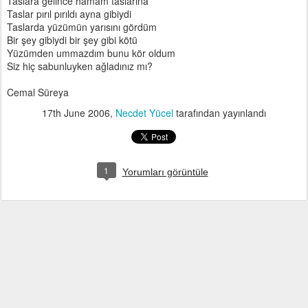
Taslara gelince hamam taslarına
Taslar pırıl pırıldı ayna gibiydi
Taslarda yüzümün yarısını gördüm
Bir şey gibiydi bir şey gibi kötü
Yüzümden ummazdım bunu kör oldum
Siz hiç sabunluyken ağladınız mı?
Cemal Süreya
17th June 2006
,
Necdet Yücel
tarafından yayınlandı
1
Yorumları görüntüle