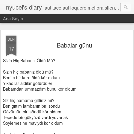
nyucel's diary
aut tace aut loquere meliora silentio
Ana Sayfa
JUN
Babalar günü
17
Sizin Hiç Babanız Öldü Mü?
Sizin hiç babanız öldü mü?
Benim bir kere öldü kör oldum
Yıkadılar aldılar götürdüler
Babamdan ummazdım bunu kör oldum
Siz hiç hamama gittiniz mi?
Ben gittim lambanın biri söndü
Gözümün biri söndü kör oldum
Tepede bir gökyüzü vardı yuvarlak
Soylemesine maviydi kör oldum