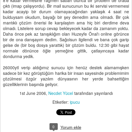
8'e kadar vermesine rağmen sabah olunca bir problem de orada
çıktı (imap çalışıyordu). Bir mail sunucunun bu iki servisi vermemesi
kadar acayip bir durum olamayacağından yaklaşık 4 saat ne
bulduysam okudum, bayağı bir şey denedim ama olmadı. Bir çok
mantıklı çözüm önerisi ile karşılaştım ama hiç biri derdime deva
olmadı. Listelere sorup cevap bekleyecek kadar da zamanım yoktu.
Daha önce pek az tanışıklığım olan Huzeyfe Önal'ı online görünce
bir de ona danışayım dedim. Sağolsun ilgilendi ve bana çok garip
gelse de (bir boş dosya yarattık) bir çözüm buldu. 12:30 gibi hayat
normale dönünce öğle yemeğine gittik, çatlayıncaya kadar
dondurma yedik.
26000ytl verip aldığımız sunucu için henüz destek alamamışken
sadece bir kez görüştüğüm harika bir insan sayesinde problemimim
çözülmesi özgür yazılım dünyasının her yerde bahsettiğim
güzelliklerinin başında geliyor.
1st June 2006
,
Necdet Yücel
tarafından yayınlandı
Etiketler:
ipucu
0
Yorum ekle