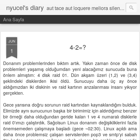
nyucel's diary
aut tace aut loquere meliora silentio
Ana Sayfa
JUN
4-2=?
1
Donanım problemlerinden bıktım artık. Yakın zaman önce de disk
problemleri yaşamış olduğumdan yeni alacağımız sunucuda buna
önlem almıştım: 4 disk raid 01. Dün akşam üzeri (1,2) ve (3,4)
şeklindeki disklerden ikisi öldü. Sunucuyu daha üç ay önce
aldığımızdan iki diskinin ve raid kartının arızalanması insanı yıkıyor
gerçekten.
Gece yarısına doğru sorunun raid kartından kaynaklandığını bulduk.
Elimizde aynı sunucunun başka bir birimimiz için aldırdığımız benzer
bir örneği daha olduğundan geride kalan 1 ve 4 numaralı disklerle
raid 0'ımızı çalıştırdık. Sağolsun Linux donanım değişikliklerini fazla
önemsemeden çalışmaya başladı (gece ~02:30). Linux açıldı ama
daha önce problemsiz çalışan servislerden pop3 ve smtp'yi sabah