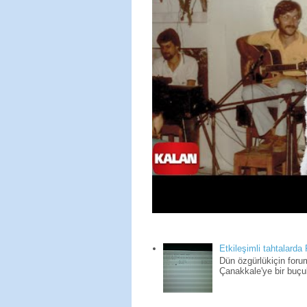
Etkileşimli tahtalarda
Dün özgürlükiçin for
Çanakkale'ye bir buçuk