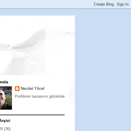
ımda
Necdet Yücel
Profilimin tamamını görüntüle
Arşivi
26
(36)