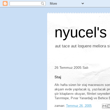
nyucel's
aut tace aut loquere meliora si
26 Temmuz 2005 Salı
Staj
Altı hafta süren bir staj macerasını s
akşam evde yapılacak iş, yazılacak pr
şiir kitaplarını okuyan, filmleri seyre
Tarımtepe, Pınar Yanardağ ve Behice B
zaman:
Temmuz 26, 2005