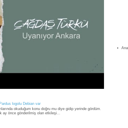
Ana
 Pardus logolu Debian var
umlarında okuduğum konu doğru mu diye gidip yerinde gördüm.
 ay önce gönderilmiş olan etkileşi...