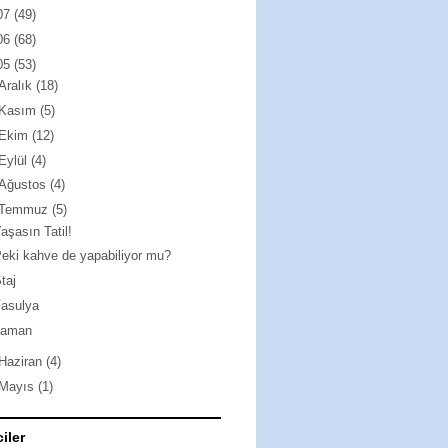
07
(49)
06
(68)
05
(53)
Aralık
(18)
Kasım
(5)
Ekim
(12)
Eylül
(4)
Ağustos
(4)
Temmuz
(5)
aşasın Tatil!
eki kahve de yapabiliyor mu?
taj
Fasulya
zaman
Haziran
(4)
Mayıs
(1)
ciler