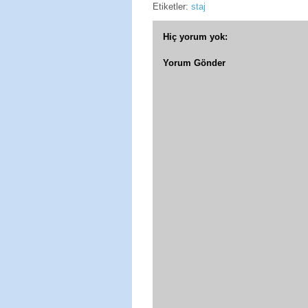
Etiketler:
staj
Hiç yorum yok:
Yorum Gönder