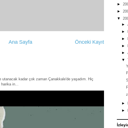
►
20
►
20
▼
20
►
►
►
Ana Sayfa
Önceki Kayıt
►
►
▼
Y
P
ye utanacak kadar çok zaman Çanakkale'de yaşadım. Hiç
S
harika in...
►
►
İzleyi