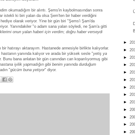
 kendim okumadığım bir alıntı. Şems'in kaybolmasından sonra
Ü
istekli ki biri yalan da olsa Şem'ten bir haber verdiğini
ediye olarak veriyor. Yine bir gün biri "Şems'i Şam'da
D
riyor. Yanındakiler "o adam sana yalan söyledi, ne Şam'a gitti
B
iklerimi onun yalan haberi için verdim; doğru haber verseydi
►
20
 bir hatırayı aktarayım. Hastanede annesiyle birlikte kalıyorlar.
►
20
r hastanın yanında kalıyor ve arada bir yüksek sesle "
yetiş ya
►
20
or. Bunu bana anlatan bir gün canından can koparılıyormuş gibi
 hastana iyilik yapmadığın gibi benim yanında durduğum
►
20
adın "
gücüm buna yetiyor
" diyor.
►
20
►
20
►
20
►
20
►
20
►
20
►
20
►
20
►
20