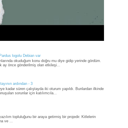
 Pardus logolu Debian var
umlarında okuduğum konu doğru mu diye gidip yerinde gördüm.
 ay önce gönderilmiş olan etkileşi...
tayının ardından - 3
ye kadar süren çalıştayda iki oturum yapıldı. Bunlardan ilkinde
uşulan sorunlar için katılımcıla...
ılım topluluğunu bir araya getirmiş bir projedir. Kitlelerin
a ve ...