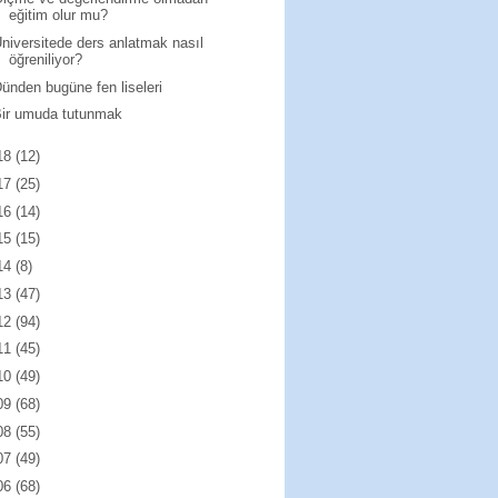
eğitim olur mu?
niversitede ders anlatmak nasıl
öğreniliyor?
ünden bugüne fen liseleri
ir umuda tutunmak
18
(12)
17
(25)
16
(14)
15
(15)
14
(8)
13
(47)
12
(94)
11
(45)
10
(49)
09
(68)
08
(55)
07
(49)
06
(68)