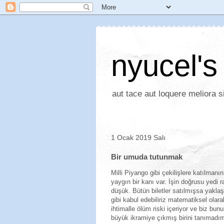
nyucel's
aut tace aut loquere meliora si
1 Ocak 2019 Salı
Bir umuda tutunmak
Milli Piyango gibi çekilişlere katılman
yaygın bir kanı var. İşin doğrusu yedi 
düşük. Bütün biletler satılmışsa yakla
gibi kabul edebiliriz matematiksel ola
ihtimalle ölüm riski içeriyor ve biz b
büyük ikramiye çıkmış birini tanımadım