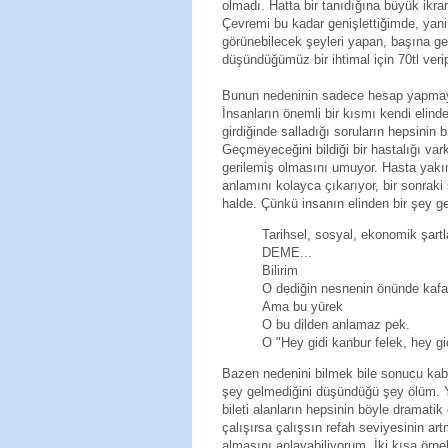
olmadı. Hatta bir tanıdığına büyük ikra
Çevremi bu kadar genişlettiğimde, yan
görünebilecek şeyleri yapan, başına ge
düşündüğümüz bir ihtimal için 70tl verip
Bunun nedeninin sadece hesap yapmay
İnsanların önemli bir kısmı kendi elind
girdiğinde salladığı soruların hepsinin 
Geçmeyeceğini bildiği bir hastalığı var
gerilemiş olmasını umuyor. Hasta yakın
anlamını kolayca çıkarıyor, bir sonraki
halde. Çünkü insanın elinden bir şey 
Tarihsel, sosyal, ekonomik şartla
DEME...
Bilirim
O dediğin nesnenin önünde kafam
Ama bu yürek
O bu dilden anlamaz pek.
O "Hey gidi kanbur felek, hey gi
Bazen nedenini bilmek bile sonucu kab
şey gelmediğini düşündüğü şey ölüm. Yı
bileti alanların hepsinin böyle dramat
çalışırsa çalışsın refah seviyesinin art
almasını anlayabiliyorum. İki kısa örnek