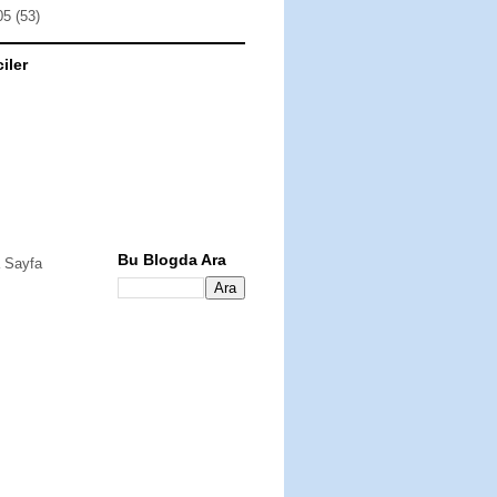
05
(53)
ciler
Bu Blogda Ara
 Sayfa