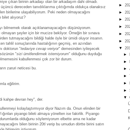
miye çıkan birinin arkadaşı olan bir arkadaşım dahi olmadı.
►
20
i üçüncü dereceden tanıdıklarıma çıktığımda oldukça olanaksız
len birilerine ulaşabiliyorum. Peki neden olmayacağını
►
20
 bilet alıyoruz?
►
20
►
20
ı bilmemek olarak açıklanamayacağını düşünüyorum.
e olmayan şeyler için bir mucize bekliyor. Örneğin bir sınava
►
20
birden tutmayacağını bildiği halde öyle bir ümidi oluyor insanın.
►
20
ken tahlil sonuçlarında hastalığının geçmiş, en azından
▼
20
ı doktorun "
tedaviye cevap veriyor
" demesinden iyileşecek
 sözünün "
sizi ümitlendirmek istemiyorum
" olduğunu duyduğu
►
gelmemesini kabullenmesi çok zor bir durum.
►
rın zaruri neticesi bu.
►
►
►
la eğilirim.
►
▼
di kahpe devran hey", der.
Ü
ullenmeyi kolaylaştırmıyor diyor Nazım da. Onun elinden bir
D
ğınları piyango bileti almaya yönelten ise fakirlik. Piyango
K
ik durumlarda olduğunu söylemiyorum elbette ama ne kadar
mayacağını bilen birinin 20tl verip bu umudun dörtte birini satın
le bitireyim istiyorum.
Ö