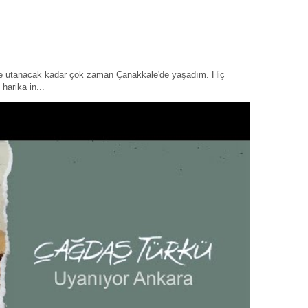
ye utanacak kadar çok zaman Çanakkale'de yaşadım. Hiç
harika in...