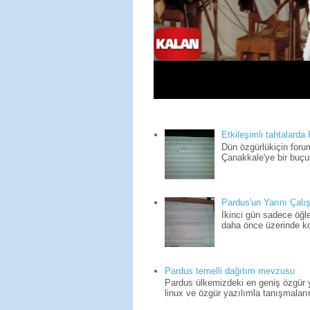
Etkileşimli tahtalarda
Dün özgürlükiçin for
Çanakkale'ye bir buçuk
Pardus'un Yarını Çalış
İkinci gün sadece öğle
daha önce üzerinde kon
Pardus temelli dağıtım mevzusu
Pardus ülkemizdeki en geniş özgür yaz
linux ve özgür yazılımla tanışmaların