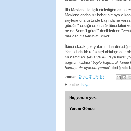
İlki Mevlana ile ilgili dinlediğim ama
Mevlana ondan bir haber almaya o kadar 
söylese ona üstünde başında ne varsa h
gördüm" dediğinde ona üstündekileri ve
ne de Şems'i gördü" dediklerinde "
verd
ona canımı verirdim
" diyor.
İkinci olarak çok yakınımdan dinlediğim
Yan odada bir refakatçi oldukça ağır bi
Muhammed, yetiş ya Ali
" diye bağırıy
bağıran kadına "
böyle bağırarak kendi
hastayı da uyandırıyorsun
" dediğinde k
zaman:
Ocak 01, 2019
Etiketler:
hayat
Hiç yorum yok:
Yorum Gönder