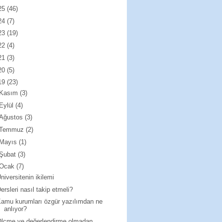
25
(46)
24
(7)
23
(19)
22
(4)
21
(3)
20
(5)
19
(23)
Kasım
(3)
Eylül
(4)
Ağustos
(3)
Temmuz
(2)
Mayıs
(1)
Şubat
(3)
Ocak
(7)
niversitenin ikilemi
ersleri nasıl takip etmeli?
amu kurumları özgür yazılımdan ne
anlıyor?
lçme ve değerlendirme olmadan