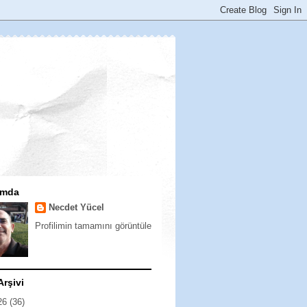
ımda
Necdet Yücel
Profilimin tamamını görüntüle
Arşivi
26
(36)