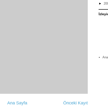
►
20
İzleyi
Ana
Ana Sayfa
Önceki Kayıt