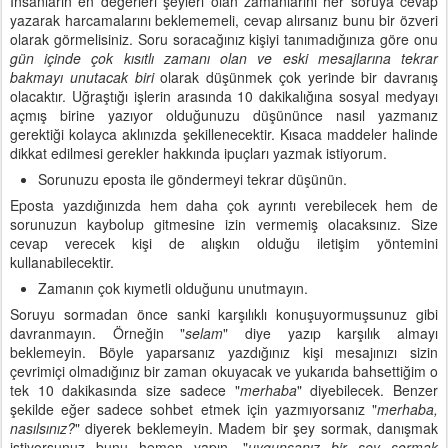
İnsanların en değerleri şeyleri olan zamanlarını her soruya cevap
yazarak harcamalarını beklememeli, cevap alırsanız bunu bir özveri
olarak görmelisiniz. Soru soracağınız kişiyi tanımadığınıza göre onu
gün içinde çok kısıtlı zamanı olan ve eski mesajlarına tekrar
bakmayı unutacak biri
olarak düşünmek çok yerinde bir davranış
olacaktır. Uğraştığı işlerin arasında 10 dakikalığına sosyal medyayı
açmış birine yazıyor olduğunuzu düşününce nasıl yazmanız
gerektiği kolayca aklınızda şekillenecektir. Kısaca maddeler halinde
dikkat edilmesi gerekler hakkında ipuçları yazmak istiyorum.
Sorunuzu eposta ile göndermeyi tekrar düşünün.
Eposta yazdığınızda hem daha çok ayrıntı verebilecek hem de
sorunuzun kaybolup gitmesine izin vermemiş olacaksınız. Size
cevap verecek kişi de alışkın olduğu iletişim yöntemini
kullanabilecektir.
Zamanın çok kıymetli olduğunu unutmayın.
Soruyu sormadan önce sanki karşılıklı konuşuyormuşsunuz gibi
davranmayın. Örneğin "
selam
" diye yazıp karşılık almayı
beklemeyin. Böyle yaparsanız yazdığınız kişi mesajınızı sizin
çevrimiçi olmadığınız bir zaman okuyacak ve yukarıda bahsettiğim o
tek 10 dakikasında size sadece "
merhaba
" diyebilecek. Benzer
şekilde eğer sadece sohbet etmek için yazmıyorsanız "
merhaba,
nasılsınız?
" diyerek beklemeyin. Madem bir şey sormak, danışmak
istiyorsunuz bunu hemen yapın, "
uygunsanız bir şey sormak