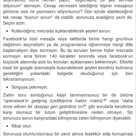
istiyorum
" demeyin. Cevap vermesini istediğiniz kişinin mesajınızı
görünce size ne yazmasını istiyorsunuz? Gün içinde alabileceğiniz
tek cevap "
buyrun sorun
" da olabilir, sorunuza aradığınız yanıt da.
Seçim sizin.
Kullandığınız mecrada açıklanabilecek şeyleri sorun.
Facebook'ta özel mesajla veya twitterda birine hangi gnu/linux
dağıtımını seçmeliyim ya da programlama öğrenmeye hangi dille
başlamalıyım diye sormayın. Bu tip soruları bence hiçbir mecrada
sormayın ama birinin 140 karakter sınırında veya facebook'un
küçücük alanında size bu konuları açıklamasını beklemeyin. Elbette
basit bir google aramasıyla bulunabilecek şeyleri kendiniz bulmanız
gerektiğini yukarıdaki belgede okuduğunuz için ben
tekrarlamıyorum.
Sorguya çekmeyin.
Zaten soru sorduğunuz kişiyi tanımıyorsunuz bir de üstüne
"
openstack'in gelişmiş özelliklerine hakim misiniz?
" veya "
daha
önce silinen bir dosyayı geri getirdiniz mi?
" gibi sorularla kendinize
karşı olumsuz bir tutum geliştirilmesine neden olmayın. Siz
sorunuzu sorun karşınızdaki bilmiyorsa zaten bilmiyorum diyecektir.
Kibar olun.
Sorunuza olumlu/olumsuz bir yanıt alınca teşekkür edip konuşmayı