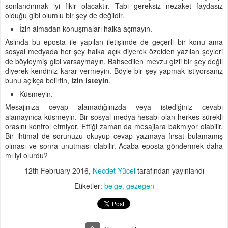
sonlandırmak iyi fikir olacaktır. Tabi gereksiz nezaket faydasız
olduğu gibi olumlu bir şey de değildir.
İzin almadan konuşmaları halka açmayın.
Aslında bu eposta ile yapılan iletişimde de geçerli bir konu ama
sosyal medyada her şey halka açık diyerek özelden yazılan şeyleri
de böyleymiş gibi varsaymayın. Bahsedilen mevzu gizli bir şey değil
diyerek kendiniz karar vermeyin. Böyle bir şey yapmak istiyorsanız
bunu açıkça belirtin,
izin isteyin
.
Küsmeyin.
Mesajınıza cevap alamadığınızda veya istediğiniz cevabı
alamayınca küsmeyin. Bir sosyal medya hesabı olan herkes sürekli
orasını kontrol etmiyor. Ettiği zaman da mesajlara bakmıyor olabilir.
Bir ihtimal de sorunuzu okuyup cevap yazmaya fırsat bulamamış
olması ve sonra unutması olabilir. Acaba eposta göndermek daha
mı iyi olurdu?
12th February 2016
,
Necdet Yücel
tarafından yayınlandı
Etiketler:
belge
gezegen