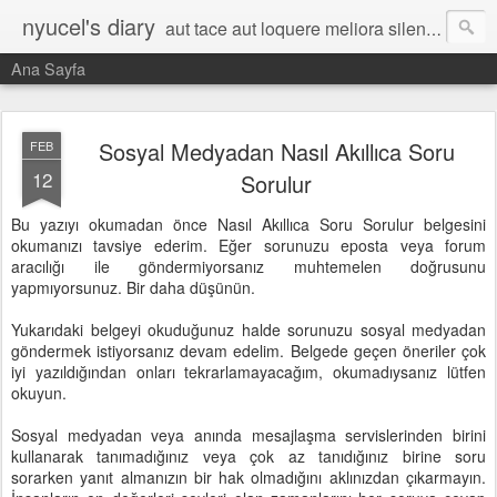
nyucel's diary
aut tace aut loquere meliora silentio
Ana Sayfa
Sosyal Medyadan Nasıl Akıllıca Soru
FEB
12
Sorulur
Bu yazıyı okumadan önce Nasıl Akıllıca Soru Sorulur belgesini
okumanızı tavsiye ederim. Eğer sorunuzu eposta veya forum
aracılığı ile göndermiyorsanız muhtemelen doğrusunu
yapmıyorsunuz. Bir daha düşünün.
Yukarıdaki belgeyi okuduğunuz halde sorunuzu sosyal medyadan
göndermek istiyorsanız devam edelim. Belgede geçen öneriler çok
iyi yazıldığından onları tekrarlamayacağım, okumadıysanız lütfen
okuyun.
Sosyal medyadan veya anında mesajlaşma servislerinden birini
kullanarak tanımadığınız veya çok az tanıdığınız birine soru
sorarken yanıt almanızın bir hak olmadığını aklınızdan çıkarmayın.