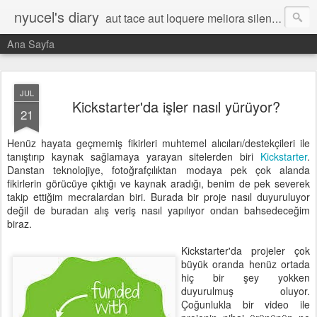
nyucel's diary
aut tace aut loquere meliora silentio
Ana Sayfa
JUL
Kickstarter'da işler nasıl yürüyor?
21
Henüz hayata geçmemiş fikirleri muhtemel alıcıları/destekçileri ile
tanıştırıp kaynak sağlamaya yarayan sitelerden biri
Kickstarter
.
Danstan teknolojiye, fotoğrafçılıktan modaya pek çok alanda
fikirlerin görücüye çıktığı ve kaynak aradığı, benim de pek severek
takip ettiğim mecralardan biri. Burada bir proje nasıl duyuruluyor
değil de buradan alış veriş nasıl yapılıyor ondan bahsedeceğim
biraz.
Kickstarter'da projeler çok
büyük oranda henüz ortada
hiç bir şey yokken
duyurulmuş oluyor.
Çoğunlukla bir video ile