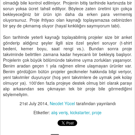
olmadığı bile kontrol edilmiyor. Projenin bitiş tarihinde kartınızda bir
sorun yoksa ücret tahsil ediliyor. Böylece zaten üretimi için çokça
bekleyeceğiniz bir ürün için daha da erken para vermemiş
oluyorsunuz. Proje ihtiyacı olan kaynağı toplayamazsa cebinizden
bir şey de çıkmamış oluyor (hayal kırıklılığını saymıyorum tabi).
Son tarihinde yeterli kaynağı toplayabilmiş projeler size bir anket
gönderip aldığınız şeyler ilgili size özel şeyleri soruyor (t-shirt
bedeni, kemer boyu, saat rengi vs.). Bundan sonra proje
takviminde belirtilen zamana kadar heyecanlı bir bekleyiş başlıyor.
Projelerin çok büyük bölümünde takvime uyma zorlukları yaşanıyor.
Benim aradan geçen 1 yıla rağmen elime ulaşmayan ürünler var.
Benim gördüğüm bütün projeler gecikmeler hakkında bilgi veriyor,
yeni takvimler duyuruyor (hoş yeni takvimlere de uymak pek kolay
olmuyor ya). 100'den fazla projeye destek olmuş biri olarak parayı
alıp arkasından ses çıkmayan tek bir proje bile görmediğimi
söylemeliyim.
21st July 2014
,
Necdet Yücel
tarafından yayınlandı
Etiketler:
alış veriş
kickstarter
proje