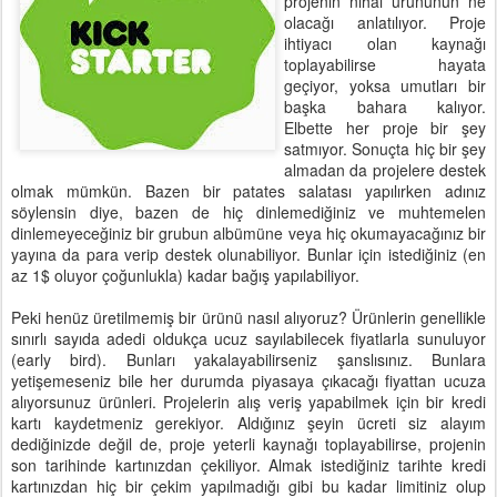
projenin nihai ürününün ne
olacağı anlatılıyor. Proje
ihtiyacı olan kaynağı
toplayabilirse hayata
geçiyor, yoksa umutları bir
başka bahara kalıyor.
Elbette her proje bir şey
satmıyor. Sonuçta hiç bir şey
almadan da projelere destek
olmak mümkün. Bazen bir patates salatası yapılırken adınız
söylensin diye, bazen de hiç dinlemediğiniz ve muhtemelen
dinlemeyeceğiniz bir grubun albümüne veya hiç okumayacağınız bir
yayına da para verip destek olunabiliyor. Bunlar için istediğiniz (en
az 1$ oluyor çoğunlukla) kadar bağış yapılabiliyor.
Peki henüz üretilmemiş bir ürünü nasıl alıyoruz? Ürünlerin genellikle
sınırlı sayıda adedi oldukça ucuz sayılabilecek fiyatlarla sunuluyor
(early bird). Bunları yakalayabilirseniz şanslısınız. Bunlara
yetişemeseniz bile her durumda piyasaya çıkacağı fiyattan ucuza
alıyorsunuz ürünleri. Projelerin alış veriş yapabilmek için bir kredi
kartı kaydetmeniz gerekiyor. Aldığınız şeyin ücreti siz alayım
dediğinizde değil de, proje yeterli kaynağı toplayabilirse, projenin
son tarihinde kartınızdan çekiliyor. Almak istediğiniz tarihte kredi
kartınızdan hiç bir çekim yapılmadığı gibi bu kadar limitiniz olup