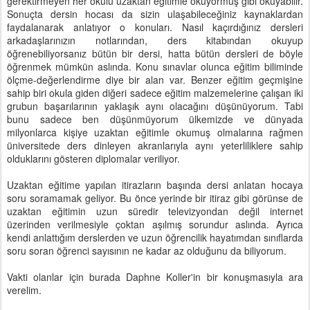
gerektirmeyen her okulu uzaktan eğitimle okuyormuş gibi okuyabilir.
Sonuçta dersin hocası da sizin ulaşabileceğiniz kaynaklardan
faydalanarak anlatıyor o konuları. Nasıl kaçırdığınız dersleri
arkadaşlarınızın notlarından, ders kitabından okuyup
öğrenebiliyorsanız bütün bir dersi, hatta bütün dersleri de böyle
öğrenmek mümkün aslında. Konu sınavlar olunca eğitim biliminde
ölçme-değerlendirme diye bir alan var. Benzer eğitim geçmişine
sahip biri okula giden diğeri sadece eğitim malzemelerine çalışan iki
grubun başarılarının yaklaşık aynı olacağını düşünüyorum. Tabi
bunu sadece ben düşünmüyorum ülkemizde ve dünyada
milyonlarca kişiye uzaktan eğitimle okumuş olmalarına rağmen
üniversitede ders dinleyen akranlarıyla aynı yeterliliklere sahip
olduklarını gösteren diplomalar veriliyor.
Uzaktan eğitime yapılan itirazların başında dersi anlatan hocaya
soru soramamak geliyor. Bu önce yerinde bir itiraz gibi görünse de
uzaktan eğitimin uzun süredir televizyondan değil internet
üzerinden verilmesiyle çoktan aşılmış sorundur aslında. Ayrıca
kendi anlattığım derslerden ve uzun öğrencilik hayatımdan sınıflarda
soru soran öğrenci sayısının ne kadar az olduğunu da biliyorum.
Vakti olanlar için burada Daphne Koller'in bir konuşmasıyla ara
verelim.