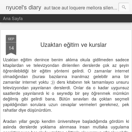
nyucel's diary
aut tace aut loquere meliora silentio
Ana Sayfa
SEP
Uzaktan eğitim ve kurslar
14
Uzaktan eğitim denince benim aklıma okula gidilmeden sadece
kitaplardan ve televizyondan dinlenilen derslerde çok az şeyin
öğrenilebildiği bir eğitim yöntemi gelirdi. O zamanlar internet
olmadığından (burası bazılarına inanılmaz gelebilir ama bir
zamanlar internet yoktu ;)) ders kitabının tek tamamlayıcı unsuru
televizyondan yayınlanan derslerdi. Onlar da o kadar uygunsuz
saatlerde yayınlanırdı ki o seyredip bir şey öğrenmek mümkün
değilmiş gibi gelirdi bana. Bütün sınavları da çoktan seçmeli
yapıldığından sorulara uzun cevaplar vermeleri gerekmez, pek
rahatlar diye düşünürdüm.
Aradan yıllar geçip kendim üniversiteye başladığımda gördüm ki
aslında derslerde yoklama alınmasa insan mutlaka uygulama