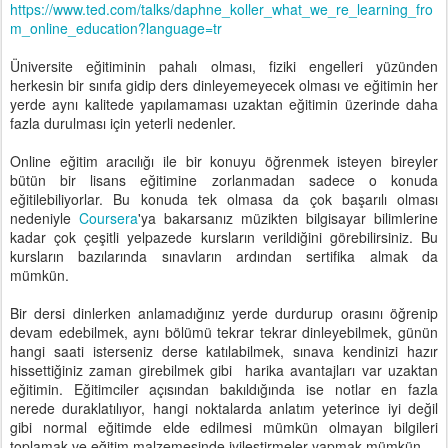
https://www.ted.com/talks/daphne_koller_what_we_re_learning_fro
m_online_education?language=tr
Üniversite eğitiminin pahalı olması, fiziki engelleri yüzünden
herkesin bir sınıfa gidip ders dinleyemeyecek olması ve eğitimin her
yerde aynı kalitede yapılamaması uzaktan eğitimin üzerinde daha
fazla durulması için yeterli nedenler.
Online eğitim aracılığı ile bir konuyu öğrenmek isteyen bireyler
bütün bir lisans eğitimine zorlanmadan sadece o konuda
eğitilebiliyorlar. Bu konuda tek olmasa da çok başarılı olması
nedeniyle
Coursera
'ya bakarsanız müzikten bilgisayar bilimlerine
kadar çok çeşitli yelpazede kursların verildiğini görebilirsiniz. Bu
kursların bazılarında sınavların ardından sertifika almak da
mümkün.
Bir dersi dinlerken anlamadığınız yerde durdurup orasını öğrenip
devam edebilmek, aynı bölümü tekrar tekrar dinleyebilmek, günün
hangi saati isterseniz derse katılabilmek, sınava kendinizi hazır
hissettiğiniz zaman girebilmek gibi harika avantajları var uzaktan
eğitimin. Eğitimciler açısından bakıldığında ise notlar en fazla
nerede duraklatılıyor, hangi noktalarda anlatım yeterince iyi değil
gibi normal eğitimde elde edilmesi mümkün olmayan bilgileri
toplamak ve eğitim malzemesinde iyileştirmeler yapmak mümkün.