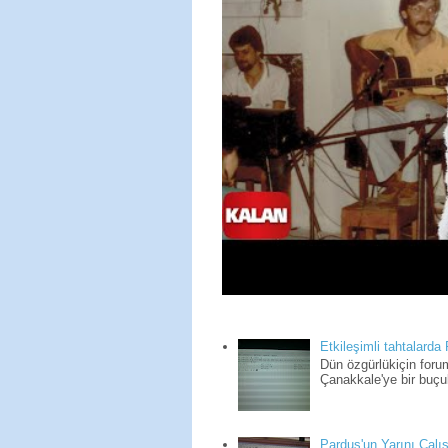
Etkileşimli tahtalarda
Dün özgürlükiçin for
Çanakkale'ye bir buçuk
Pardus'un Yarını Çalış