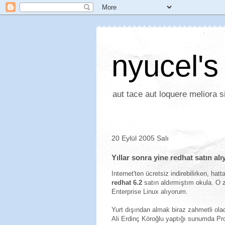
nyucel's
aut tace aut loquere meliora si
20 Eylül 2005 Salı
Yıllar sonra yine redhat satın al
Internet'ten ücretsiz indirebilirken, hat
redhat 6.2
satın aldırmıştım okula. O 
Enterprise Linux alıyorum.
Yurt dışından almak biraz zahmetli ol
Ali Erdinç Köroğlu yaptığı sunumda Pro