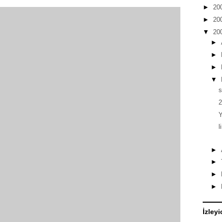
►
20
►
20
▼
20
►
►
►
▼
s
2
Y
l
►
►
►
►
İzleyi