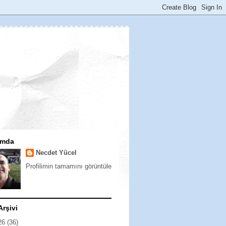
ımda
Necdet Yücel
Profilimin tamamını görüntüle
Arşivi
26
(36)