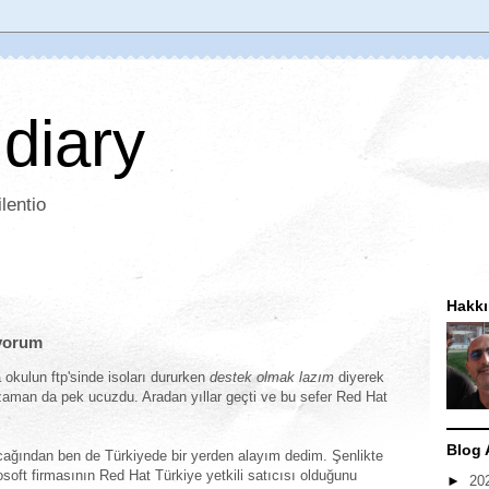
 diary
lentio
Hakk
ıyorum
ta okulun ftp'sinde isoları dururken
destek olmak lazım
diyerek
zaman da pek ucuzdu. Aradan yıllar geçti ve bu sefer Red Hat
Blog 
acağından ben de Türkiyede bir yerden alayım dedim. Şenlikte
soft firmasının Red Hat Türkiye yetkili satıcısı olduğunu
►
20