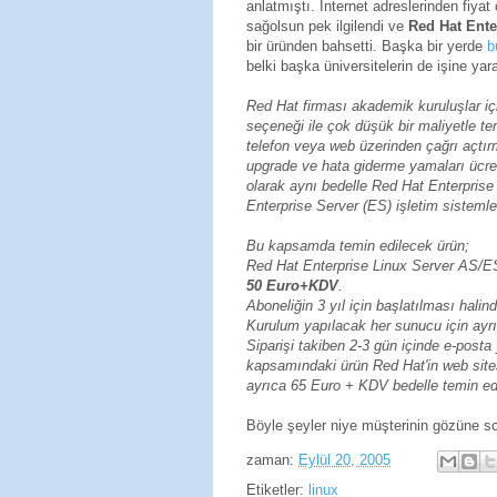
anlatmıştı. Internet adreslerinden fi
sağolsun pek ilgilendi ve
Red Hat Ente
bir üründen bahsetti. Başka bir yerde
b
belki başka üniversitelerin de işine yara
Red Hat firması akademik kuruluşlar içi
seçeneği ile çok düşük bir maliyetle te
telefon veya web üzerinden çağrı açtı
upgrade ve hata giderme yamaları ücret
olarak aynı bedelle Red Hat Enterpris
Enterprise Server (ES) işletim sistemle
Bu kapsamda temin edilecek ürün;
Red Hat Enterprise Linux Server AS/ES 
50 Euro+KDV
.
Aboneliğin 3 yıl için başlatılması halind
Kurulum yapılacak her sunucu için ayrı
Siparişi takiben 2-3 gün içinde e-posta 
kapsamındaki ürün Red Hat'in web sites
ayrıca 65 Euro + KDV bedelle temin edil
Böyle şeyler niye müşterinin gözüne s
zaman:
Eylül 20, 2005
Etiketler:
linux