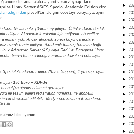
yat öğrenemedim ama telefona yanıt veren Zeynep Hanım
►
20
rprise Linux Server AS/ES Special Academic Edition
diye
ulamadığımdan
prosoft'tan aldığım epostayı buraya yazayım
►
20
r:
►
20
►
20
n farklı bir abonelik yöntemi uyguluyor. Ürünler Basic destek
min ediliyor. Akademik kuruluşlar için sağlanan abonelikte
►
20
rma imkanı yok. Ancak abonelik süresi boyunca update,
►
20
siz olarak temin ediliyor. Akademik kuruluş tercihine bağlı
►
20
e Linux Advanced Server (AS) veya Red Hat Enterprise Linux
rinden birinin tercih edeceği sürümünü download edebiliyor.
►
20
►
20
Special Academic Edition (Basic Support), 1 yıl olup, fiyatı
►
20
►
20
e fiyatı
150 Euro + KDVdir
.
►
20
 aboneliğin sipariş edilmesi gerekiyor.
yolu ile teslim edilen registration numarası ile abonelik
►
20
inden download edilebilir. Medya seti kullanmak isterlerse
►
20
ebilir.
►
20
okulmaz bilemiyorum.
►
20
►
20
►
20