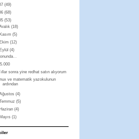
07
(49)
06
(68)
05
(53)
Aralık
(18)
Kasım
(5)
Ekim
(12)
Eylül
(4)
onunda...
5.000
ıllar sonra yine redhat satın alıyorum
inux ve matematik yazokulunun
ardından
Ağustos
(4)
Temmuz
(5)
Haziran
(4)
Mayıs
(1)
ciler