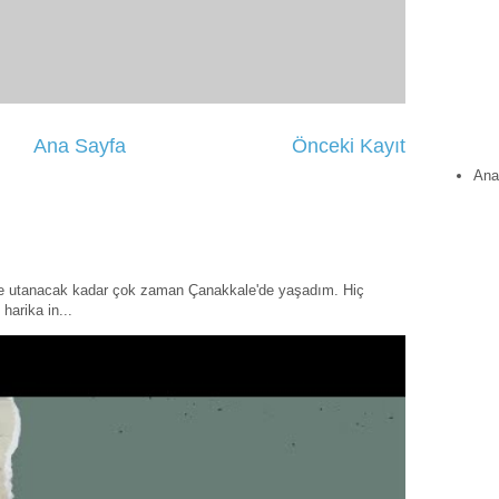
Ana Sayfa
Önceki Kayıt
Ana
ye utanacak kadar çok zaman Çanakkale'de yaşadım. Hiç
harika in...