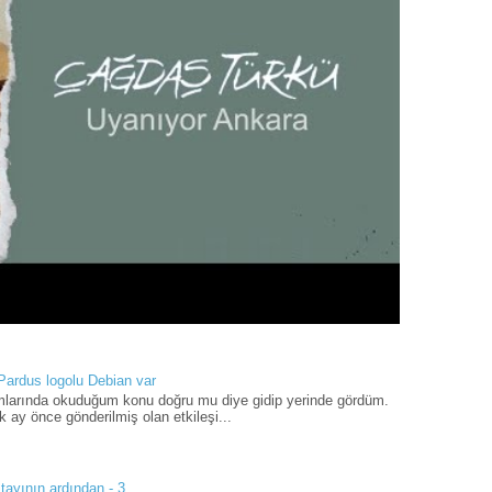
 Pardus logolu Debian var
umlarında okuduğum konu doğru mu diye gidip yerinde gördüm.
 ay önce gönderilmiş olan etkileşi...
tayının ardından - 3