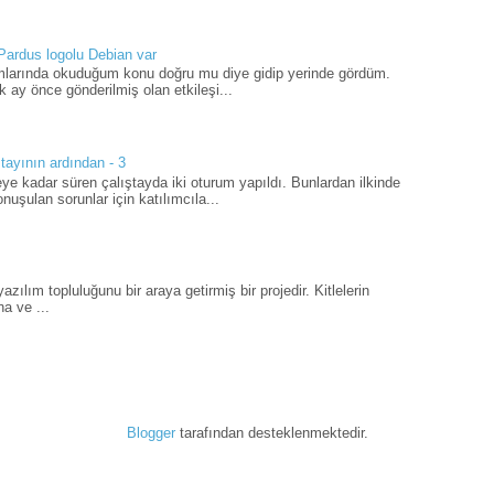
 Pardus logolu Debian var
umlarında okuduğum konu doğru mu diye gidip yerinde gördüm.
 ay önce gönderilmiş olan etkileşi...
tayının ardından - 3
ye kadar süren çalıştayda iki oturum yapıldı. Bunlardan ilkinde
uşulan sorunlar için katılımcıla...
ılım topluluğunu bir araya getirmiş bir projedir. Kitlelerin
a ve ...
Blogger
tarafından desteklenmektedir.