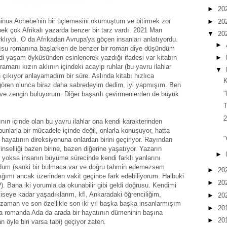
►
20
hinua Achebe'nin bir üçlemesini okumuştum ve bitirmek zor
►
20
ek çok Afrikalı yazarda benzer bir tarz vardı. 2021 Man
▼
20
lıydı. O da Afrikadan Avrupa'ya göçen insanları anlatıyordu.
►
lısu romanına başlarken de benzer bir roman diye düşündüm
►
di yaşam öyküsünden esinlenerek yazdığı ifadesi var kitabın
anı kızın aklının içindeki acayip ruhlar (bu yavru ilahlar
▼
çıkıyor anlayamadım bir süre. Aslında kitabı hızlıca
K
ren olunca biraz daha sabredeyim dedim, iyi yapmışım. Ben
"
 ve zengin buluyorum. Diğer başarılı çevirmenlerden de büyük
T
2
nın içinde olan bu yavru ilahlar ona kendi karakterinden
unlarla bir mücadele içinde değil, onlarla konuşuyor, hatta
"
hayatının direksiyonuna onlardan birini geçiriyor. Rayından
inselliği bazen birine, bazen diğerine yaşatıyor. Yazarın
►
u, yoksa insanın büyüme sürecinde kendi farklı yanlarını
dum (sanki bir bulmaca var ve doğru tahmin edemezsem
►
20
ığımı ancak üzerinden vakit geçince fark edebiliyorum. Halbuki
►
20
). Bana iki yorumla da okunabilir gibi geldi doğrusu. Kendimi
seye kadar yaşadıklarım, kfl, Ankaradaki öğrenciliğim,
►
20
 zaman ve son özellikle son iki yıl başka başka insanlarmışım
►
20
 ama romanda Ada da arada bir hayatının dümeninin başına
►
20
 öyle biri varsa tabi) geçiyor zaten.