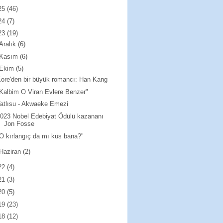
25
(46)
24
(7)
23
(19)
Aralık
(6)
Kasım
(6)
Ekim
(5)
ore'den bir büyük romancı: Han Kang
Kalbim O Viran Evlere Benzer"
atlısu - Akwaeke Emezi
023 Nobel Edebiyat Ödülü kazananı
Jon Fosse
O kırlangıç da mı küs bana?"
Haziran
(2)
22
(4)
21
(3)
20
(5)
19
(23)
18
(12)