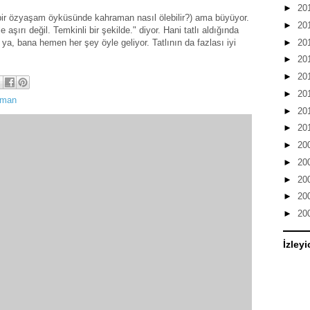
►
20
ir özyaşam öyküsünde kahraman nasıl ölebilir?) ama büyüyor.
►
20
şırı değil. Temkinli bir şekilde." diyor. Hani tatlı aldığında
►
20
a, bana hemen her şey öyle geliyor. Tatlının da fazlası iyi
►
20
►
20
►
20
oman
►
20
►
20
►
20
►
20
►
20
►
20
►
20
İzleyi