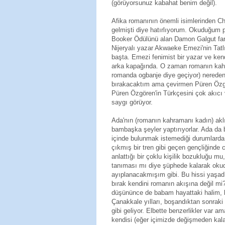
(görüyorsunuz kabahat benim değil).
Afika romanının önemli isimlerinden C
gelmişti diye hatırlıyorum. Okuduğum p
Booker Ödülünü alan Damon Galgut fark
Nijeryalı yazar Akwaeke Emezi'nin Tat
başta. Emezi fenimist bir yazar ve ken
arka kapağında. O zaman romanın kahram
romanda ogbanje diye geçiyor) nereden 
bırakacaktım ama çevirmen Püren Özgö
Püren Özgören'in Türkçesini çok akıcı
saygı görüyor.
Ada'nın (romanın kahramanı kadın) aklı
bambaşka şeyler yaptırıyorlar. Ada da b
içinde bulunmak istemediği durumlarda 
çıkmış bir tren gibi geçen gençliğinde c
anlattığı bir çoklu kişilik bozukluğu m
tanıması mı diye şüphede kalarak oku
ayıplanacakmışım gibi. Bu hissi yaşad
bırak kendini romanın akışına değil mi?
düşününce de babam hayattaki halim, li
Çanakkale yılları, boşandıktan sonraki
gibi geliyor. Elbette benzerlikler var
kendisi (eğer içimizde değişmeden kalan