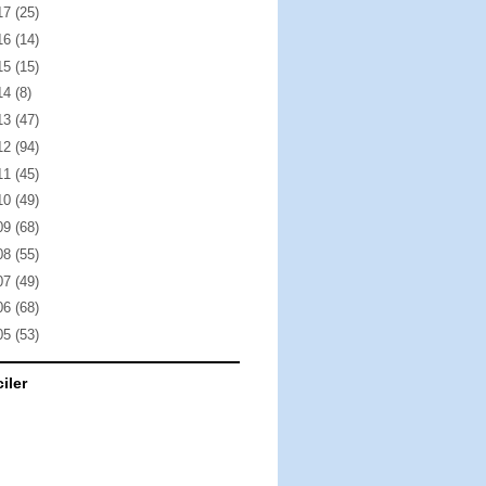
17
(25)
16
(14)
15
(15)
14
(8)
13
(47)
12
(94)
11
(45)
10
(49)
09
(68)
08
(55)
07
(49)
06
(68)
05
(53)
ciler