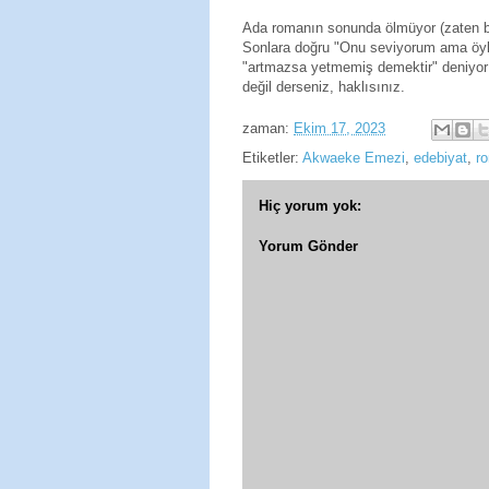
Ada romanın sonunda ölmüyor (zaten b
Sonlara doğru "Onu seviyorum ama öyle a
"artmazsa yetmemiş demektir" deniyor y
değil derseniz, haklısınız.
zaman:
Ekim 17, 2023
Etiketler:
Akwaeke Emezi
,
edebiyat
,
r
Hiç yorum yok:
Yorum Gönder