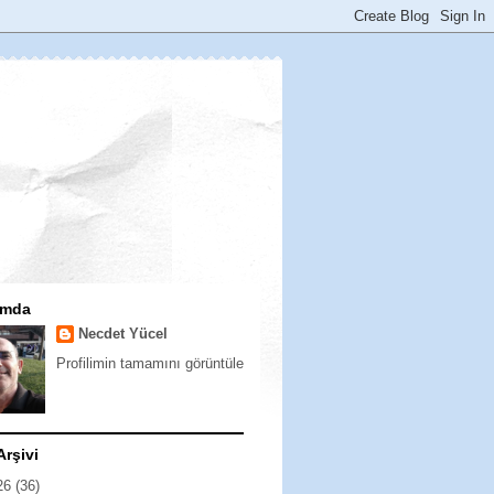
ımda
Necdet Yücel
Profilimin tamamını görüntüle
Arşivi
26
(36)