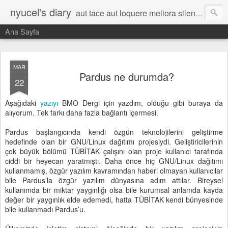
nyucel's diary
aut tace aut loquere meliora silentio
Ana Sayfa
MAR
Pardus ne durumda?
22
Aşağıdaki
yazıyı
BMO Dergi için yazdım, olduğu gibi buraya da
alıyorum. Tek farkı daha fazla bağlantı içermesi.
Pardus başlangıcında kendi özgün teknolojilerini geliştirme
hedefinde olan bir GNU/Linux dağıtımı projesiydi. Geliştiricilerinin
çok büyük bölümü TÜBİTAK çalışını olan proje kullanıcı tarafında
ciddi bir heyecan yaratmıştı. Daha önce hiç GNU/Linux dağıtımı
kullanmamış, özgür yazılım kavramından haberi olmayan kullanıcılar
bile Pardus’la özgür yazılım dünyasına adım attılar. Bireysel
kullanımda bir miktar yaygınlığı olsa bile kurumsal anlamda kayda
değer bir yaygınlık elde edemedi, hatta TÜBİTAK kendi bünyesinde
bile kullanmadı Pardus’u.