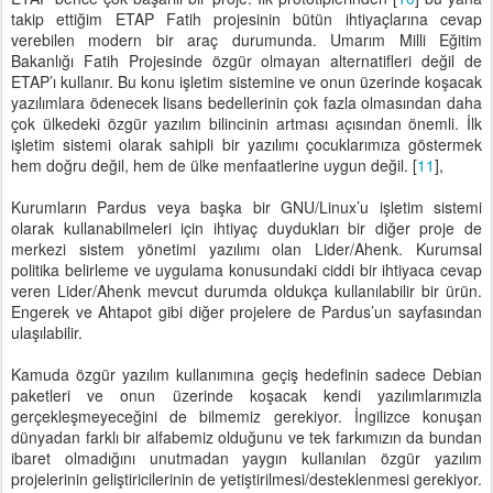
takip ettiğim ETAP Fatih projesinin bütün ihtiyaçlarına cevap
verebilen modern bir araç durumunda. Umarım Milli Eğitim
Bakanlığı Fatih Projesinde özgür olmayan alternatifleri değil de
ETAP’ı kullanır. Bu konu işletim sistemine ve onun üzerinde koşacak
yazılımlara ödenecek lisans bedellerinin çok fazla olmasından daha
çok ülkedeki özgür yazılım bilincinin artması açısından önemli. İlk
işletim sistemi olarak sahipli bir yazılımı çocuklarımıza göstermek
hem doğru değil, hem de ülke menfaatlerine uygun değil. [
11
],
Kurumların Pardus veya başka bir GNU/Linux’u işletim sistemi
olarak kullanabilmeleri için ihtiyaç duydukları bir diğer proje de
merkezi sistem yönetimi yazılımı olan Lider/Ahenk. Kurumsal
politika belirleme ve uygulama konusundaki ciddi bir ihtiyaca cevap
veren Lider/Ahenk mevcut durumda oldukça kullanılabilir bir ürün.
Engerek ve Ahtapot gibi diğer projelere de Pardus’un sayfasından
ulaşılabilir.
Kamuda özgür yazılım kullanımına geçiş hedefinin sadece Debian
paketleri ve onun üzerinde koşacak kendi yazılımlarımızla
gerçekleşmeyeceğini de bilmemiz gerekiyor. İngilizce konuşan
dünyadan farklı bir alfabemiz olduğunu ve tek farkımızın da bundan
ibaret olmadığını unutmadan yaygın kullanılan özgür yazılım
projelerinin geliştiricilerinin de yetiştirilmesi/desteklenmesi gerekiyor.