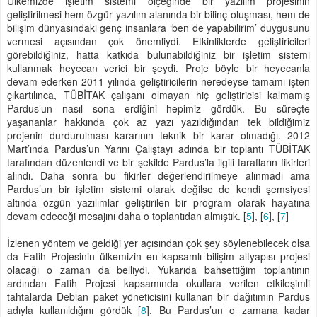
Ülkemizde işletim sistemi ölçeğinde bir yazılım projesinin
geliştirilmesi hem özgür yazılım alanında bir bilinç oluşması, hem de
bilişim dünyasındaki genç insanlara ‘ben de yapabilirim’ duygusunu
vermesi açısından çok önemliydi. Etkinliklerde geliştiricileri
görebildiğiniz, hatta katkıda bulunabildiğiniz bir işletim sistemi
kullanmak heyecan verici bir şeydi. Proje böyle bir heyecanla
devam ederken 2011 yılında geliştiricilerin neredeyse tamamı işten
çıkartılınca, TÜBİTAK çalışanı olmayan hiç geliştiricisi kalmamış
Pardus’un nasıl sona erdiğini hepimiz gördük. Bu süreçte
yaşananlar hakkında çok az yazı yazıldığından tek bildiğimiz
projenin durdurulması kararının teknik bir karar olmadığı. 2012
Mart’ında Pardus’un Yarını Çalıştayı adında bir toplantı TÜBİTAK
tarafından düzenlendi ve bir şekilde Pardus’la ilgili tarafların fikirleri
alındı. Daha sonra bu fikirler değerlendirilmeye alınmadı ama
Pardus’un bir işletim sistemi olarak değilse de kendi şemsiyesi
altında özgün yazılımlar geliştirilen bir program olarak hayatına
devam edeceği mesajını daha o toplantıdan almıştık. [
5
], [
6
], [
7
]
İzlenen yöntem ve geldiği yer açısından çok şey söylenebilecek olsa
da Fatih Projesinin ülkemizin en kapsamlı bilişim altyapısı projesi
olacağı o zaman da belliydi. Yukarıda bahsettiğim toplantının
ardından Fatih Projesi kapsamında okullara verilen etkileşimli
tahtalarda Debian paket yöneticisini kullanan bir dağıtımın Pardus
adıyla kullanıldığını gördük [
8
]. Bu Pardus’un o zamana kadar