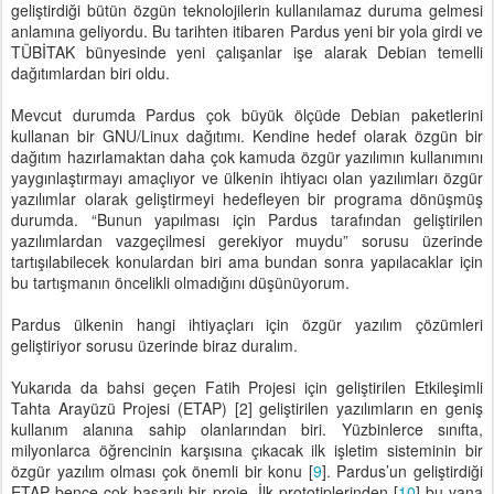
geliştirdiği bütün özgün teknolojilerin kullanılamaz duruma gelmesi
anlamına geliyordu. Bu tarihten itibaren Pardus yeni bir yola girdi ve
TÜBİTAK bünyesinde yeni çalışanlar işe alarak Debian temelli
dağıtımlardan biri oldu.
Mevcut durumda Pardus çok büyük ölçüde Debian paketlerini
kullanan bir GNU/Linux dağıtımı. Kendine hedef olarak özgün bir
dağıtım hazırlamaktan daha çok kamuda özgür yazılımın kullanımını
yaygınlaştırmayı amaçlıyor ve ülkenin ihtiyacı olan yazılımları özgür
yazılımlar olarak geliştirmeyi hedefleyen bir programa dönüşmüş
durumda. “Bunun yapılması için Pardus tarafından geliştirilen
yazılımlardan vazgeçilmesi gerekiyor muydu” sorusu üzerinde
tartışılabilecek konulardan biri ama bundan sonra yapılacaklar için
bu tartışmanın öncelikli olmadığını düşünüyorum.
Pardus ülkenin hangi ihtiyaçları için özgür yazılım çözümleri
geliştiriyor sorusu üzerinde biraz duralım.
Yukarıda da bahsi geçen Fatih Projesi için geliştirilen Etkileşimli
Tahta Arayüzü Projesi (ETAP) [2] geliştirilen yazılımların en geniş
kullanım alanına sahip olanlarından biri. Yüzbinlerce sınıfta,
milyonlarca öğrencinin karşısına çıkacak ilk işletim sisteminin bir
özgür yazılım olması çok önemli bir konu [
9
]. Pardus’un geliştirdiği
ETAP bence çok başarılı bir proje. İlk prototiplerinden [
10
] bu yana