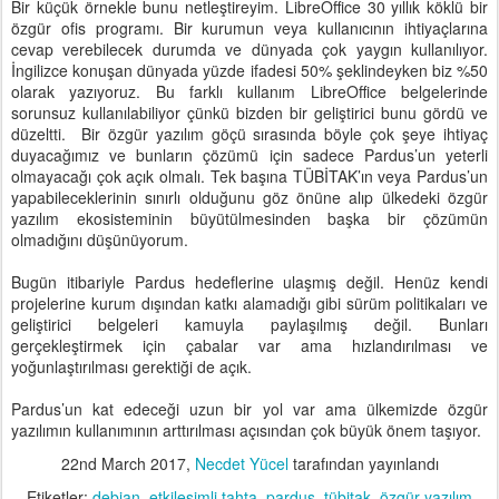
Bir küçük örnekle bunu netleştireyim. LibreOffice 30 yıllık köklü bir
özgür ofis programı. Bir kurumun veya kullanıcının ihtiyaçlarına
cevap verebilecek durumda ve dünyada çok yaygın kullanılıyor.
İngilizce konuşan dünyada yüzde ifadesi 50% şeklindeyken biz %50
olarak yazıyoruz. Bu farklı kullanım LibreOffice belgelerinde
sorunsuz kullanılabiliyor çünkü bizden bir geliştirici bunu gördü ve
düzeltti. Bir özgür yazılım göçü sırasında böyle çok şeye ihtiyaç
duyacağımız ve bunların çözümü için sadece Pardus’un yeterli
olmayacağı çok açık olmalı. Tek başına TÜBİTAK’ın veya Pardus’un
yapabileceklerinin sınırlı olduğunu göz önüne alıp ülkedeki özgür
yazılım ekosisteminin büyütülmesinden başka bir çözümün
olmadığını düşünüyorum.
Bugün itibariyle Pardus hedeflerine ulaşmış değil. Henüz kendi
projelerine kurum dışından katkı alamadığı gibi sürüm politikaları ve
geliştirici belgeleri kamuyla paylaşılmış değil. Bunları
gerçekleştirmek için çabalar var ama hızlandırılması ve
yoğunlaştırılması gerektiği de açık.
Pardus’un kat edeceği uzun bir yol var ama ülkemizde özgür
yazılımın kullanımının arttırılması açısından çok büyük önem taşıyor.
22nd March 2017
,
Necdet Yücel
tarafından yayınlandı
Etiketler:
debian
etkileşimli tahta
pardus
tübitak
özgür yazılım