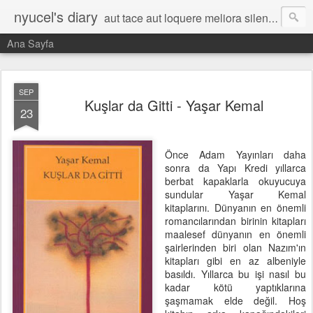
nyucel's diary
aut tace aut loquere meliora silentio
Ana Sayfa
SEP
Kuşlar da Gitti - Yaşar Kemal
23
Önce Adam Yayınları daha
sonra da Yapı Kredi yıllarca
berbat kapaklarla okuyucuya
sundular Yaşar Kemal
kitaplarını. Dünyanın en önemli
romancılarından birinin kitapları
maalesef dünyanın en önemli
şairlerinden biri olan Nazım'ın
kitapları gibi en az albeniyle
basıldı. Yıllarca bu işi nasıl bu
kadar kötü yaptıklarına
şaşmamak elde değil. Hoş