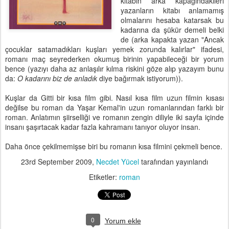
kitabın arka kapağındakileri
yazanların kitabı anlamamış
olmalarını hesaba katarsak bu
kadarına da şükür demeli belki
de (arka kapakta yazan "Ancak
çocuklar satamadıkları kuşları yemek zorunda kalırlar" ifadesi,
romanı maç seyrederken okumuş birinin yapabileceği bir yorum
bence (yazıyı daha az anlaşılır kılma riskini göze alıp yazayım bunu
da:
O kadarını biz de anladık
diye bağırmak istiyorum)).
Kuşlar da Gitti bir kısa film gibi. Nasıl kısa film uzun filmin kısası
değilse bu roman da Yaşar Kemal'in uzun romanlarından farklı bir
roman. Anlatımın şiirselliği ve romanın zengin diliyle iki sayfa içinde
insanı şaşırtacak kadar fazla kahramanı tanıyor oluyor insan.
Daha önce çekilmemişse biri bu romanın kısa filmini çekmeli bence.
23rd September 2009
,
Necdet Yücel
tarafından yayınlandı
Etiketler:
roman
0
Yorum ekle