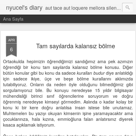
nyucel's diary
aut tace aut loquere meliora silentio
Ana Sayfa
APR
Tam sayılarda kalansız bölme
6
Ortaokulda hepimizin öğrendiğimizi sandığımız ama pek azımızın
öğrendiği bir konu tam sayılarda kalansız bölme konusu. Diğer
bütün konular gibi bu konu da sadece
kuralları budur
diye anlatıldığı
için sadece ikiye, üçe ve beşe bölme kurallarını aklımızda
tutabiliyoruz. Onların da neden öyle olduğunu bilmediğimiz gibi
sorgulamıyoruz bile. Bu konuyu neredeyse 15 yıldır bilgisayar
mühendisliği birinci sınıf öğrencilerine soruyorum ve doğru
öğrenmiş neredeyse kimseyi görmedim. Aslında o kadar kolay bir
konu ki bir kere doğru anlatılsa insan istese bile unutamaz.
Muhtemelen bu yazıyı okuyan kimsenin işine yaramayacaktır ama
çocuklarınıza, hala kızına, emmioğluna falan anlatırsınız diyerek
kısaca açıklamak istiyorum.