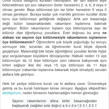
Önce hızlıca bildiğimiz kuralları hatırlayalım. Bir tam sayının ikiye
bölünebilmesi için son rakamının (birler hanesinin) 2, 4, 6, 8 veya 0
olması gerekir. Beşe bölünmesi için ise birler hanesinin 5 veya 0
olması gerekiyor. Buraya kadar çok mantıklı görünen kurallar dizisi
konu üçe bölünmeye geldiğinde değişiyor. Artık son basamağa
değil bütün basamaklardaki rakamların toplamına bakmak
gerekiyor. Bütün rakamlarının toplamı üçe bölünüyorsa sayı da
bölünür diye öğretiyoruz çocuklara. Evet doğrusu bu ama
ne
alakası var sayının üçe bölünmesiyle rakamlarının toplamının
üçe bölünmesinin?
Öğrencilerin çok büyük çoğunluğu bu soruyu
sormuyor bile, soranları da öğretmenler kural böyle diyerek
geçiştiriyor. Matematiği bile böyle öğrettiğimiz çocuklar ileride hiçbir
şeyi sorgulamayan büyüklere dönüşüyorlar. Halbuki neden 13 üçe
bölünmüyor da 12 ikiye bölünüyor (son rakama bakıyorsak aynı
kriteri sağlıyor ikisi de) veya 15 üçe bölünüyor da 11 ikiye
bölünmüyor (rakamları toplamına bakarsak böyle olmalıydı) soruları
akıllara bile gelmiyor.
Hele bir yediye bölünme kuralı var ki akıllara zarar. Üniversiteye
gelmiş ve bu kuralı hatırlayan kimse olmuyor. Aşağıya vikipedi'den
alıntılıyorum
, neden kimsenin hatırlamadığını hemen göreceğiz:
Sayının rakamlarının altına birler basamağından
başlayarak (sağdan sola doğru) a b c d e f 2 3 1 2 3 1