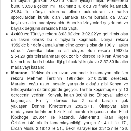
olimpiyata gelirken 38.31'e kadar iyileştirilmişti. Elemelerde
bunu 38.30'a çeken milli takımımız 4. oldu ve finale kalamadı.
36.84 ile dünya rekorunu elinde bulunduran ve harika
sporculardan kurulu olan Jamaika takımı burada da 37.27
koştu ve altın madalyayı aldı. Amerika izleyenleri şaşırtmadı ve
bayrak değişimi sırasında hata yaptı.
4x400 m
: Türkiye rekoru 3:03.92'den 3:02.22'ye getirilmiş olsa
da takım olarak bu olimpiyatta koşmadık. Dünya rekoru
1952'de bir defa Jamaika'nın eline geçmiş olsa da 100 yılı aşkın
süredir Amerika takımına ait oluyor. Son rekoru 1993'de
2:54.29 gibi tekrarlanması çok zor bir derece ile kıran Amerika
takımı burada da beklendiği gibi çok iyi koştu ve 2:57.30 ile altın
madalyayı kazandı.
Maraton
: Türkiyenin en uzun zamandır kırılamayan atletizm
rekoru Mehmet Terzi'nin 1987'deki 2:10:25'lik derecesi.
Maraton çoğu uzun mesafe yarışında olduğu gibi Kenya ve
Ethopyalıların üstünlüğünde geçiyor. Tarihte koşulmuş en iyi 10
derecenin yedisini Kenyalı, kalan üçünü ise Ethopyalı atletler
koşmuşlar. En iyi derece ise 2 saat barajına çok
yaklaşan Dennis Kimetto'nun 2:02:57'si. Olimpiyat altın
madalyasını tarihin en hızlı ikinci maraton koşucusu olan Eliud
Kipchoge 2:08:44 ile kazandı. Atletlerimiz Kaan Kigen
Özbilen 140 atletin tamamlayabildiği yarışta 2:14:11 ile 17.,
Ercan Muslu 2:18:40 ile 51., Bekir Karayel ise 2:31:27 ile 126.