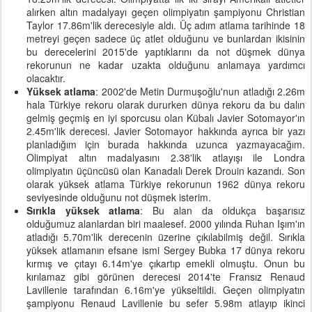
alırken altın madalyayı geçen olimpiyatın şampiyonu Christian
Taylor 17.86m'lik derecesiyle aldı. Üç adım atlama tarihinde 18
metreyi geçen sadece üç atlet olduğunu ve bunlardan ikisinin
bu derecelerini 2015'de yaptıklarını da not düşmek dünya
rekorunun ne kadar uzakta olduğunu anlamaya yardımcı
olacaktır.
Yüksek atlama
: 2002'de Metin Durmuşoğlu'nun atladığı 2.26m
hala Türkiye rekoru olarak dururken dünya rekoru da bu dalın
gelmiş geçmiş en iyi sporcusu olan Kübalı Javier Sotomayor'ın
2.45m'lik derecesi. Javier Sotomayor hakkında ayrıca bir yazı
planladığım için burada hakkında uzunca yazmayacağım.
Olimpiyat altın madalyasını 2.38'lik atlayışı ile Londra
olimpiyatın üçüncüsü olan Kanadalı Derek Drouin kazandı. Son
olarak yüksek atlama Türkiye rekorunun 1962 dünya rekoru
seviyesinde olduğunu not düşmek isterim.
Sırıkla yüksek atlama
: Bu alan da oldukça başarısız
olduğumuz alanlardan biri maalesef. 2000 yılında Ruhan Işım'ın
atladığı 5.70m'lik derecenin üzerine çıkılabilmiş değil. Sırıkla
yüksek atlamanın efsane ismi Sergey Bubka 17 dünya rekoru
kırmış ve çıtayı 6.14m'ye çıkartıp emekli olmuştu. Onun bu
kırılamaz gibi görünen derecesi 2014'te Fransız Renaud
Lavillenie tarafından 6.16m'ye yükseltildi. Geçen olimpiyatın
şampiyonu Renaud Lavillenie bu sefer 5.98m atlayıp ikinci