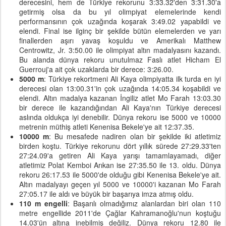
derecesini, hem de Türkiye rekorunu 3:33.32'den 3:31.30'a
getirmiş olsa da bu yıl olimpiyat elemelerinde kendi
performansının çok uzağında koşarak 3:49.02 yapabildi ve
elendi. Final ise ilginç bir şekilde bütün elemelerden ve yarı
finallerden aşırı yavaş koşuldu ve Amerikalı Matthew
Centrowitz, Jr. 3:50.00 ile olimpiyat altın madalyasını kazandı.
Bu alanda dünya rekoru unutulmaz Faslı atlet Hicham El
Guerrouj'a ait çok uzaklarda bir derece: 3:26.00.
5000 m
: Türkiye rekortmeni Ali Kaya olimpiyatta ilk turda en iyi
derecesi olan 13:00.31'in çok uzağında 14:05.34 koşabildi ve
elendi. Altın madalya kazanan İngiliz atlet Mo Farah 13:03.30
bir derece ile kazandığından Ali Kaya'nın Türkiye derecesi
aslında oldukça iyi denebilir. Dünya rekoru ise 5000 ve 10000
metrenin müthiş atleti Kenenisa Bekele'ye ait 12:37.35.
10000 m
: Bu mesafede nadiren olan bir şekilde iki atletimiz
birden koştu. Türkiye rekorunu dört yıllık sürede 27:29.33'ten
27:24.09'a getiren Ali Kaya yarışı tamamlayamadı, diğer
atletimiz Polat Kemboi Arıkan ise 27:35.50 ile 13. oldu. Dünya
rekoru 26:17.53 ile 5000'de olduğu gibi Kenenisa Bekele'ye ait.
Altın madalyayı geçen yıl 5000 ve 10000'i kazanan Mo Farah
27:05.17 ile aldı ve büyük bir başarıya imza atmış oldu.
110 m engelli
: Başarılı olmadığımız alanlardan biri olan 110
metre engellide 2011'de Çağlar Kahramanoğlu'nun koştuğu
14.03'ün altına inebilmiş değiliz. Dünya rekoru 12.80 ile