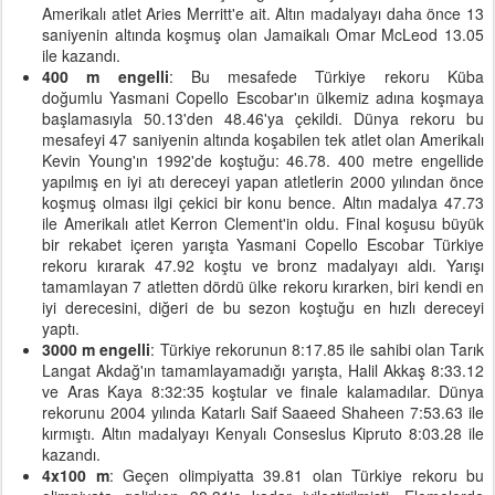
Amerikalı atlet Aries Merritt'e ait. Altın madalyayı daha önce 13
saniyenin altında koşmuş olan Jamaikalı Omar McLeod 13.05
ile kazandı.
400 m engelli
: Bu mesafede Türkiye rekoru Küba
doğumlu Yasmani Copello Escobar'ın ülkemiz adına koşmaya
başlamasıyla 50.13'den 48.46'ya çekildi. Dünya rekoru bu
mesafeyi 47 saniyenin altında koşabilen tek atlet olan Amerikalı
Kevin Young'ın 1992'de koştuğu: 46.78. 400 metre engellide
yapılmış en iyi atı dereceyi yapan atletlerin 2000 yılından önce
koşmuş olması ilgi çekici bir konu bence. Altın madalya 47.73
ile Amerikalı atlet Kerron Clement'in oldu. Final koşusu büyük
bir rekabet içeren yarışta Yasmani Copello Escobar Türkiye
rekoru kırarak 47.92 koştu ve bronz madalyayı aldı. Yarışı
tamamlayan 7 atletten dördü ülke rekoru kırarken, biri kendi en
iyi derecesini, diğeri de bu sezon koştuğu en hızlı dereceyi
yaptı.
3000 m engelli
: Türkiye rekorunun 8:17.85 ile sahibi olan Tarık
Langat Akdağ'ın tamamlayamadığı yarışta, Halil Akkaş 8:33.12
ve Aras Kaya 8:32:35 koştular ve finale kalamadılar. Dünya
rekorunu 2004 yılında Katarlı Saif Saaeed Shaheen 7:53.63 ile
kırmıştı. Altın madalyayı Kenyalı Conseslus Kipruto 8:03.28 ile
kazandı.
4x100 m
: Geçen olimpiyatta 39.81 olan Türkiye rekoru bu