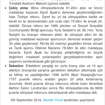
Trinidatlı Keshorn Walcott üçüncü olabildi.
Çekiç atma
: Atina olimpiyatlarında 81.45m atan ve bronz
madalyayı kazanan Eşref Apak'ın derecesi geçilemediğinden
hala Türkiye rekoru. Eşref bu yıl da olimpiyatlara katıldı ve
kendi en iyi derecesinden çok uzak olan 70.08m ile ancak 24.
olabildi. Dünya rekoru ise 1986 yılından ve Sovyet Sosyalist
Cumhuriyetler Birliği sporcusu Yuriy Sedykh'e ait; 86.74m. Yuriy
Sedykh bu branşın efsanevi atleti; iki olimpiyat altını bir de
gümüş madalyası kazanan sporcunun derecesi aradan geçen
30 yılda geçilemedi. Rio'da 80 metreyi geçebilen kimse olmadı
ve Tacik sporcu Dilshod Nazarov 78.68m ile altın madalyayı
kazandı. Eşref Apak bu branşta yetiştirdiğimiz en büyük
değerken maalesef potansiyelini gerçekleştiremeden spor
yaşamını sonlandıracak gibi görünüyor.
Dekatlon
: Erkeklerin yarıştığı en zorlu branş olan ve 10 ayrı
atletizm branşında yarışma gerektiren dekatlon ülkemizde çok
az bilinip ve yapıldığından 1996 tarihli Alper Kasapoğlu'nun
7757 puanlık rekoru aradan geçen 20 yılda kırılamamış
durumda. 9045 puanla dünya rekorunu elinde tutan Amerikalı
Ashton Eaton Londra'dan sonra Rio olimpiyatlarında da 8893
puanla olimpiyat rekorunu tekrarlayarak altın madalyayı aldı.
5th September 2016
,
Necdet Yücel
tarafından yayınlandı