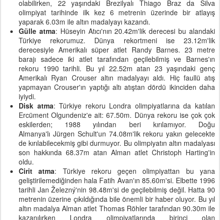
olabilirken, 22 yaşındaki Brezilyalı Thiago Braz da Silva
olimpiyat tarihinde ilk kez 6 metrenin üzerinde bir atlayış
yaparak 6.03m ile altın madalyayı kazandı.
Gülle atma
: Hüseyin Atıcı'nın 20.42m'lik derecesi bu alandaki
Türkiye rekorumuz. Dünya rekortmeni ise 23.12m'lik
derecesiyle Amerikalı süper atlet Randy Barnes. 23 metre
barajı sadece iki atlet tarafından geçilebilmiş ve Barnes'ın
rekoru 1990 tarihli. Bu yıl 22.52m atan 23 yaşındaki genç
Amerikalı Ryan Crouser altın madalyayı aldı. Hiç faullü atış
yapmayan Crouser'ın yaptığı altı atıştan dördü ikinciden daha
iyiydi.
Disk atma
: Türkiye rekoru Londra olimpiyatlarına da katılan
Ercüment Olgundeniz'e ait: 67.50m. Dünya rekoru ise çok çok
eskilerden; 1988 yılından beri kırılamıyor. Doğu
Almanya'lı Jürgen Schult'un 74.08m'lik rekoru yakın gelecekte
de kırılabilecekmiş gibi durmuyor. Bu olimpiyatın altın madalyası
son hakkında 68.37m atan Alman atlet Christoph Harting'in
oldu.
Cirit atma
: Türkiye rekoru geçen olimpiyattan bu yana
geliştirilemediğinden hala Fatih Avan'ın 85.60m'si. Elbette 1996
tarihli Jan Železný'nin 98.48m'si de geçilebilmiş değil. Hatta 90
metrenin üzerine çıkıldığında bile önemli bir haber oluyor. Bu yıl
altın madalya Alman atlet Thomas Röhler tarafından 90.30m ile
kazanılırken Londra olimpiyatlarında birinci olan