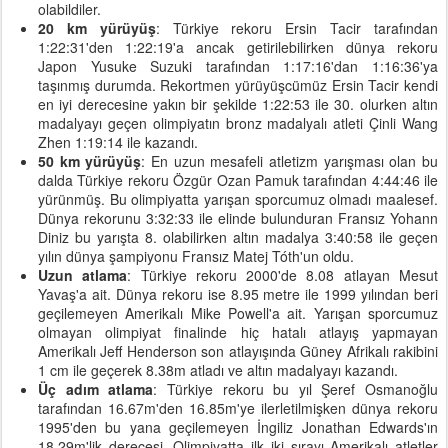
olabildiler.
20 km yürüyüş
: Türkiye rekoru Ersin Tacir tarafından
1:22:31'den 1:22:19'a ancak getirilebilirken dünya rekoru
Japon Yusuke Suzuki tarafından 1:17:16'dan 1:16:36'ya
taşınmış durumda. Rekortmen yürüyüşcümüz Ersin Tacir kendi
en iyi derecesine yakın bir şekilde 1:22:53 ile 30. olurken altın
madalyayı geçen olimpiyatın bronz madalyalı atleti Çinli Wang
Zhen 1:19:14 ile kazandı.
50 km yürüyüş
: En uzun mesafeli atletizm yarışması olan bu
dalda Türkiye rekoru Özgür Ozan Pamuk tarafından 4:44:46 ile
yürünmüş. Bu olimpiyatta yarışan sporcumuz olmadı maalesef.
Dünya rekorunu 3:32:33 ile elinde bulunduran Fransız Yohann
Diniz bu yarışta 8. olabilirken altın madalya 3:40:58 ile geçen
yılın dünya şampiyonu Fransız Matej Tóth'un oldu.
Uzun atlama
: Türkiye rekoru 2000'de 8.08 atlayan Mesut
Yavaş'a ait. Dünya rekoru ise 8.95 metre ile 1999 yılından beri
geçilemeyen Amerikalı Mike Powell'a ait. Yarışan sporcumuz
olmayan olimpiyat finalinde hiç hatalı atlayış yapmayan
Amerikalı Jeff Henderson son atlayışında Güney Afrikalı rakibini
1 cm ile geçerek 8.38m atladı ve altın madalyayı kazandı.
Üç adım atlama
: Türkiye rekoru bu yıl Şeref Osmanoğlu
tarafından 16.67m'den 16.85m'ye ilerletilmişken dünya rekoru
1995'den bu yana geçilemeyen İngiliz Jonathan Edwards'ın
18.29m'lik derecesi. Olimpiyatta ilk iki sırayı Amerikalı atletler