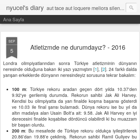
nyucel's diary
aut tace aut loquere meliora silentio
Ana Sayfa
SEP
Atletizmde ne durumdayız? - 2016
5
Londra olimpiyatlarından sonra Türkiye atletizminin dünyanın
neresinde olduğuna bakan iki yazı yazmıştım [
1
], [
2
]. 24 farklı dalda
yarışan erkeklerde dünyanın neresindeyiz sorusuna tekrar bakalım:
100 m
: Türkiye rekoru aradan geçen dört yılda 10.37'den
9.92'ye gerilemiş durumda. Rekorun sahibi Jak Ali Harvey.
Kendisi bu olimpiyatta da yarı finalde koşma başarısı gösterdi
ve 10.03 ile final şansı bulamadı. Dünya rekoru ise bu yıl da
altın madalya alan Usain Bolt'a ait: 9.58. Jak Ali Harvey en iyi
derecesini finalde koşabilse dördüncü olabilirdi ki bu muazzam
bir başarı olurdu.
200 m
: Bu mesafede de Türkiye rekoru oldukça iyileştirilerek
20.86'dan 19.88'e çekilmiş. Rekorun sahibi Ramil Guliyev bu