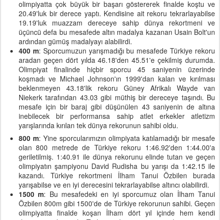
olimpiyatta çok büyük bir başarı göstererek finalde koştu ve
20.49'luk bir derece yaptı. Kendisine ait rekoru tekrarlayabilse
19.19'luk muazzam dereceye sahip dünya rekortmeni ve
üçüncü defa bu mesafede altın madalya kazanan Usain Bolt'un
ardından gümüş madalyayı alabilirdi.
400 m
: Sporcumuzun yarışmadığı bu mesafede Türkiye rekoru
aradan geçen dört yılda 46.18'den 45.51'e çekilmiş durumda.
Olimpiyat finalinde hiçbir sporcu 45 saniyenin üzerinde
koşmadı ve Michael Johnson'ın 1999'dan kalan ve kırılması
beklenmeyen 43.18'lik rekoru Güney Afrikalı Wayde van
Niekerk tarafından 43.03 gibi müthiş bir dereceye taşındı. Bu
mesafe için bir baraj gibi düşünülen 43 saniyenin de altına
inebilecek bir performansa sahip atlet erkekler atletizm
yarışlarında kırılan tek dünya rekorunun sahibi oldu.
800 m
: Yine sporcularımızın olimpiyata katılamadığı bir mesafe
olan 800 metrede de Türkiye rekoru 1:46.92'den 1:44.00'a
geriletilmiş. 1:40.91 ile dünya rekorunu elinde tutan ve geçen
olimpiyatın şampiyonu David Rudisha bu yarışı da 1:42.15 ile
kazandı. Türkiye rekortmeni İlham Tanui Özbilen burada
yarışabilse ve en iyi derecesini tekrarlayabilse altıncı olabilirdi.
1500 m
: Bu mesafedeki en iyi sporcumuz olan İlham Tanui
Özbilen 800m gibi 1500'de de Türkiye rekorunun sahibi. Geçen
olimpiyatta finalde koşan İlham dört yıl içinde hem kendi