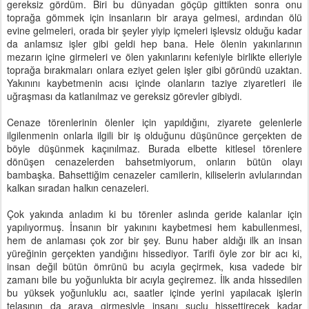
gereksiz gördüm. Biri bu dünyadan göçüp gittikten sonra onu
toprağa gömmek için insanların bir araya gelmesi, ardından ölü
evine gelmeleri, orada bir şeyler yiyip içmeleri işlevsiz olduğu kadar
da anlamsız işler gibi geldi hep bana. Hele ölenin yakınlarının
mezarın içine girmeleri ve ölen yakınlarını kefeniyle birlikte elleriyle
toprağa bırakmaları onlara eziyet gelen işler gibi göründü uzaktan.
Yakınını kaybetmenin acısı içinde olanların taziye ziyaretleri ile
uğraşması da katlanılmaz ve gereksiz görevler gibiydi.
Cenaze törenlerinin ölenler için yapıldığını, ziyarete gelenlerle
ilgilenmenin onlarla ilgili bir iş olduğunu düşününce gerçekten de
böyle düşünmek kaçınılmaz. Burada elbette kitlesel törenlere
dönüşen cenazelerden bahsetmiyorum, onların bütün olayı
bambaşka. Bahsettiğim cenazeler camilerin, kiliselerin avlularından
kalkan sıradan halkın cenazeleri.
Çok yakında anladım ki bu törenler aslında geride kalanlar için
yapılıyormuş. İnsanın bir yakınını kaybetmesi hem kabullenmesi,
hem de anlaması çok zor bir şey. Bunu haber aldığı ilk an insan
yüreğinin gerçekten yandığını hissediyor. Tarifi öyle zor bir acı ki,
insan değil bütün ömrünü bu acıyla geçirmek, kısa vadede bir
zamanı bile bu yoğunlukta bir acıyla geçiremez. İlk anda hissedilen
bu yüksek yoğunluklu acı, saatler içinde yerini yapılacak işlerin
telaşının da araya girmesiyle insanı suçlu hissettirecek kadar