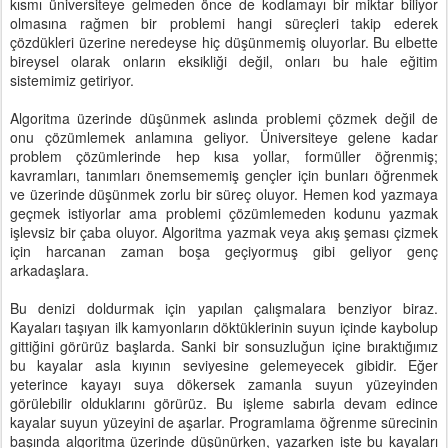
kısmı üniversiteye gelmeden önce de kodlamayı bir miktar biliyor
olmasına rağmen bir problemi hangi süreçleri takip ederek
çözdükleri üzerine neredeyse hiç düşünmemiş oluyorlar. Bu elbette
bireysel olarak onların eksikliği değil, onları bu hale eğitim
sistemimiz getiriyor.
Algoritma üzerinde düşünmek aslında problemi çözmek değil de
onu çözümlemek anlamına geliyor. Üniversiteye gelene kadar
problem çözümlerinde hep kısa yollar, formüller öğrenmiş;
kavramları, tanımları önemsememiş gençler için bunları öğrenmek
ve üzerinde düşünmek zorlu bir süreç oluyor. Hemen kod yazmaya
geçmek istiyorlar ama problemi çözümlemeden kodunu yazmak
işlevsiz bir çaba oluyor. Algoritma yazmak veya akış şeması çizmek
için harcanan zaman boşa geçiyormuş gibi geliyor genç
arkadaşlara.
Bu denizi doldurmak için yapılan çalışmalara benziyor biraz.
Kayaları taşıyan ilk kamyonların döktüklerinin suyun içinde kaybolup
gittiğini görürüz başlarda. Sanki bir sonsuzluğun içine bıraktığımız
bu kayalar asla kıyının seviyesine gelemeyecek gibidir. Eğer
yeterince kayayı suya dökersek zamanla suyun yüzeyinden
görülebilir olduklarını görürüz. Bu işleme sabırla devam edince
kayalar suyun yüzeyini de aşarlar. Programlama öğrenme sürecinin
başında algoritma üzerinde düşünürken, yazarken işte bu kayaları