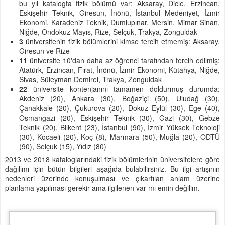
bu yıl katalogta fizik bölümü var: Aksaray, Dicle, Erzincan,
Eskişehir Teknik, Giresun, İnönü, İstanbul Medeniyet, İzmir
Ekonomi, Karadeniz Teknik, Dumlupınar, Mersin, Mimar Sinan,
Niğde, Ondokuz Mayıs, Rize, Selçuk, Trakya, Zonguldak
3
üniversitenin fizik bölümlerini kimse tercih etmemiş: Aksaray,
Giresun ve Rize
11
üniversite 10'dan daha az öğrenci tarafından tercih edilmiş:
Atatürk, Erzincan, Fırat, İnönü, İzmir Ekonomi, Kütahya, Niğde,
Sivas, Süleyman Demirel, Trakya, Zonguldak
22
üniversite kontenjanını tamamen doldurmuş durumda:
Akdeniz (20), Ankara (30), Boğaziçi (50), Uludağ (30),
Çanakkale (20), Çukurova (20), Dokuz Eylül (30), Ege (40),
Osmangazi (20), Eskişehir Teknik (30), Gazi (30), Gebze
Teknik (20), Bilkent (23), İstanbul (90), İzmir Yüksek Teknoloji
(30), Kocaeli (20), Koç (8), Marmara (50), Muğla (20), ODTÜ
(90), Selçuk (15), Yıdız (80)
2013 ve 2018 kataloglarındaki fizik bölümlerinin üniversitelere göre
dağılımı için bütün bilgileri aşağıda bulabilirsiniz. Bu ilgi artışının
nedenleri üzerinde konuşulması ve çıkartılan anlam üzerine
planlama yapılması gerekir ama ilgilenen var mı emin değilim.