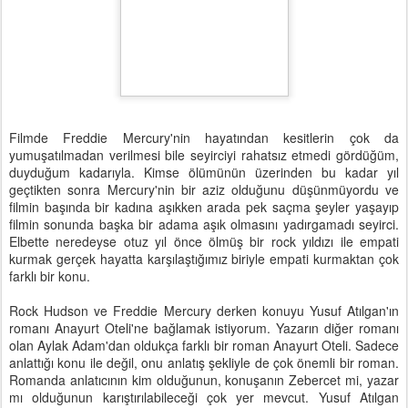
Filmde Freddie Mercury'nin hayatından kesitlerin çok da
yumuşatılmadan verilmesi bile seyirciyi rahatsız etmedi gördüğüm,
duyduğum kadarıyla. Kimse ölümünün üzerinden bu kadar yıl
geçtikten sonra Mercury'nin bir aziz olduğunu düşünmüyordu ve
filmin başında bir kadına aşıkken arada pek saçma şeyler yaşayıp
filmin sonunda başka bir adama aşık olmasını yadırgamadı seyirci.
Elbette neredeyse otuz yıl önce ölmüş bir rock yıldızı ile empati
kurmak gerçek hayatta karşılaştığımız biriyle empati kurmaktan çok
farklı bir konu.
Rock Hudson ve Freddie Mercury derken konuyu Yusuf Atılgan'ın
romanı Anayurt Oteli'ne bağlamak istiyorum. Yazarın diğer romanı
olan Aylak Adam'dan oldukça farklı bir roman Anayurt Oteli. Sadece
anlattığı konu ile değil, onu anlatış şekliyle de çok önemli bir roman.
Romanda anlatıcının kim olduğunun, konuşanın Zebercet mi, yazar
mı olduğunun karıştırılabileceği çok yer mevcut. Yusuf Atılgan