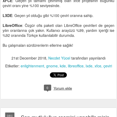
XFCE
: Geçen yıl tamamı çevrilmiş olan xfce projesinin bugünkü
çeviri oranı yine %100 seviyesinde.
LXDE
: Geçen yıl olduğu gibi %100 çeviri oranına sahip.
LibreOffice
: Özgür ofis paketi olan LibreOffice çevirileri de geçen
yılın oranlarına çok yakın. Kullanıcı arayüzü %99, yardım içeriği ise
%92 oranında Türkçe kullanılabilir durumda.
Bu çalışmaları sürdürenlerin ellerine sağlık!
21st December 2018
,
Necdet Yücel
tarafından yayınlandı
Etiketler:
enlightenment
gnome
kde
libreoffice
lxde
xfce
çeviri
0
Yorum ekle
DEC