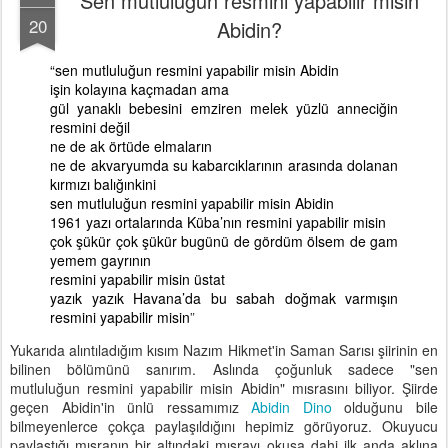
Sen mutluluğun resmini yapabilir misin
20
Abidin?
“sen mutluluğun resmini yapabilir misin Abidin
işin kolayına kaçmadan ama
gül yanaklı bebesini emziren melek yüzlü anneciğin
resmini değil
ne de ak örtüde elmaların
ne de akvaryumda su kabarcıklarının arasında dolanan
kırmızı balığınkini
sen mutluluğun resmini yapabilir misin Abidin
1961 yazı ortalarında Küba’nın resmini yapabilir misin
çok şükür çok şükür bugünü de gördüm ölsem de gam
yemem gayrının
resmini yapabilir misin üstat
yazık yazık Havana’da bu sabah doğmak varmışın
resmini yapabilir misin
”
Yukarıda alıntıladığım kısım Nazım Hikmet'in Saman Sarısı şiirinin en
bilinen bölümünü sanırım. Aslında çoğunluk sadece "sen
mutluluğun resmini yapabilir misin Abidin" mısrasını biliyor. Şiirde
geçen Abidin'in ünlü ressamımız
Abidin Dino
olduğunu bile
bilmeyenlerce çokça paylaşıldığını hepimiz görüyoruz. Okuyucu
paylaştığı mısranın bir altındaki mısrayı okusa dahi ilk anda aklına