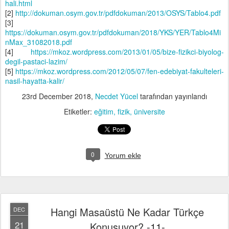
hali.html
[2]
http://dokuman.osym.gov.tr/pdfdokuman/2013/OSYS/Tablo4.pdf
[3]
https://dokuman.osym.gov.tr/pdfdokuman/2018/YKS/YER/Tablo4Mi
nMax_31082018.pdf
[4]
https://mkoz.wordpress.com/2013/01/05/bize-fizikci-biyolog-
degil-pastaci-lazim/
[5]
https://mkoz.wordpress.com/2012/05/07/fen-edebiyat-fakulteleri-
nasil-hayatta-kalir/
23rd December 2018
,
Necdet Yücel
tarafından yayınlandı
Etiketler:
eğitim
fizik
üniversite
0
Yorum ekle
Hangi Masaüstü Ne Kadar Türkçe
DEC
21
Konuşuyor? -11-