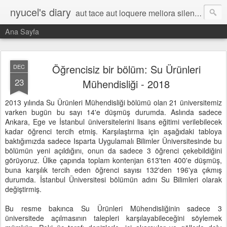
nyucel's diary
aut tace aut loquere meliora silentio
Ana Sayfa
Öğrencisiz bir bölüm: Su Ürünleri
DEC
23
Mühendisliği - 2018
2013 yılında Su Ürünleri Mühendisliği bölümü olan 21 üniversitemiz
varken bugün bu sayı 14'e düşmüş durumda. Aslında sadece
Ankara, Ege ve İstanbul üniversitelerini lisans eğitimi verilebilecek
kadar öğrenci tercih etmiş. Karşılaştırma için aşağıdaki tabloya
baktığımızda sadece Isparta Uygulamalı Bilimler Üniversitesinde bu
bölümün yeni açıldığını, onun da sadece 3 öğrenci çekebildiğini
görüyoruz. Ülke çapında toplam kontenjan 613'ten 400'e düşmüş,
buna karşılık tercih eden öğrenci sayısı 132'den 196'ya çıkmış
durumda. İstanbul Üniversitesi bölümün adını Su Bilimleri olarak
değiştirmiş.
Bu resme bakınca Su Ürünleri Mühendisliğinin sadece 3
üniversitede açılmasının talepleri karşılayabileceğini söylemek