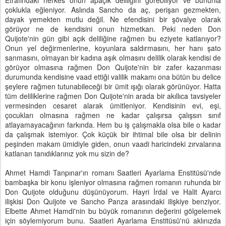
Etrafındaki herkes onun apaçık deliliğini görebiliyor ve bununla
çoklukla eğleniyor. Aslında Sancho da aç, perişan gezmekten,
dayak yemekten mutlu değil. Ne efendisini bir şövalye olarak
görüyor ne de kendisini onun hizmetkarı. Peki neden Don
Quijote'nin gün gibi açık deliliğine rağmen bu eziyete katlanıyor?
Onun yel değirmenlerine, koyunlara saldırmasını, her hanı şato
sanmasını, olmayan bir kadına aşık olmasını delilik olarak kendisi de
görüyor olmasına rağmen Don Quijote'nin bir zafer kazanması
durumunda kendisine vaad ettiği valilik makamı ona bütün bu delice
şeylere rağmen tutunabileceği bir ümit ışığı olarak görünüyor. Hatta
tüm deliliklerine rağmen Don Quijote'nin arada bir akıllıca tavsiyeler
vermesinden cesaret alarak ümitleniyor. Kendisinin evi, eşi,
çocukları olmasına rağmen ne kadar çalışırsa çalışsın sınıf
atlayamayacağının farkında. Hem bu iş çalışmakla olsa bile o kadar
da çalışmak istemiyor. Çok küçük bir ihtimal bile olsa bir delinin
peşinden makam ümidiyle giden, onun vaadi haricindeki zırvalarına
katlanan tanıdıklarınız yok mu sizin de?
Ahmet Hamdi Tanpınar'ın romanı Saatleri Ayarlama Enstitüsü'nde
bambaşka bir konu işleniyor olmasına rağmen romanın ruhunda bir
Don Quijote olduğunu düşünüyorum. Hayri İrdal ve Halit Ayarcı
ilişkisi Don Quijote ve Sancho Panza arasındaki ilişkiye benziyor.
Elbette Ahmet Hamdi'nin bu büyük romanının değerini gölgelemek
için söylemiyorum bunu. Saatleri Ayarlama Enstitüsü'nü aklınızda