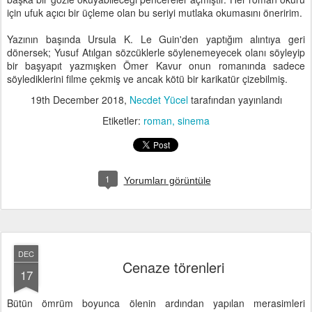
için ufuk açıcı bir üçleme olan bu seriyi mutlaka okumasını öneririm.
Yazının başında Ursula K. Le Guin'den yaptığım alıntıya geri
dönersek; Yusuf Atılgan sözcüklerle söylenemeyecek olanı söyleyip
bir başyapıt yazmışken Ömer Kavur onun romanında sadece
söylediklerini filme çekmiş ve ancak kötü bir karikatür çizebilmiş.
19th December 2018
,
Necdet Yücel
tarafından yayınlandı
Etiketler:
roman
sinema
1
Yorumları görüntüle
DEC
Cenaze törenleri
17
Bütün ömrüm boyunca ölenin ardından yapılan merasimleri