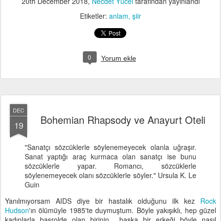
20th December 2018
,
Necdet Yücel
tarafından yayınlandı
Etiketler:
anlam
şiir
0
Yorum ekle
DEC
Bohemian Rhapsody ve Anayurt Oteli
19
"Sanatçı sözcüklerle söylenemeyecek olanla uğraşır.
Sanat yaptığı araç kurmaca olan sanatçı ise bunu
sözcüklerle yapar. Romancı, sözcüklerle
söylenemeyecek olanı sözcüklerle söyler." Ursula K. Le
Guin
Yanılmıyorsam AIDS diye bir hastalık olduğunu ilk kez
Rock
Hudson
'ın ölümüyle 1985'te duymuştum. Böyle yakışıklı, hep güzel
kadınlarla başrolde olan birinin başka bir erkeği böyle nasıl