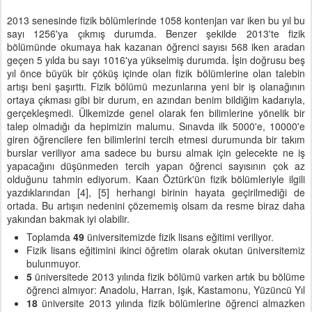
2013 senesinde fizik bölümlerinde 1058 kontenjan var iken bu yıl bu
sayı 1256'ya çıkmış durumda. Benzer şekilde 2013'te fizik
bölümünde okumaya hak kazanan öğrenci sayısı 568 iken aradan
geçen 5 yılda bu sayı 1016'ya yükselmiş durumda. İşin doğrusu beş
yıl önce büyük bir çöküş içinde olan fizik bölümlerine olan talebin
artışı beni şaşırttı. Fizik bölümü mezunlarına yeni bir iş olanağının
ortaya çıkması gibi bir durum, en azından benim bildiğim kadarıyla,
gerçekleşmedi. Ülkemizde genel olarak fen bilimlerine yönelik bir
talep olmadığı da hepimizin malumu. Sınavda ilk 5000'e, 10000'e
giren öğrencilere fen bilimlerini tercih etmesi durumunda bir takım
burslar veriliyor ama sadece bu bursu almak için gelecekte ne iş
yapacağını düşünmeden tercih yapan öğrenci sayısının çok az
olduğunu tahmin ediyorum. Kaan Öztürk'ün fizik bölümleriyle ilgili
yazdıklarından [4], [5] herhangi birinin hayata geçirilmediği de
ortada. Bu artışın nedenini çözememiş olsam da resme biraz daha
yakından bakmak iyi olabilir.
Toplamda
49
üniversitemizde fizik lisans eğitimi veriliyor.
Fizik lisans eğitimini ikinci öğretim olarak okutan üniversitemiz
bulunmuyor.
5
üniversitede 2013 yılında fizik bölümü varken artık bu bölüme
öğrenci almıyor: Anadolu, Harran, Işık, Kastamonu, Yüzüncü Yıl
18
üniversite 2013 yılında fizik bölümlerine öğrenci almazken