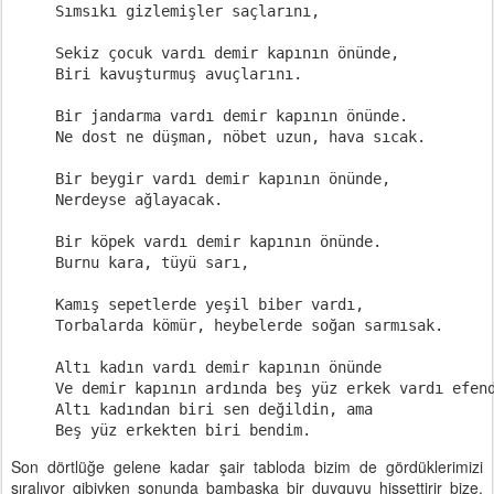
Sımsıkı gizlemişler saçlarını,

Sekiz çocuk vardı demir kapının önünde,

Biri kavuşturmuş avuçlarını.

Bir jandarma vardı demir kapının önünde.

Ne dost ne düşman, nöbet uzun, hava sıcak.

Bir beygir vardı demir kapının önünde,

Nerdeyse ağlayacak.

Bir köpek vardı demir kapının önünde.

Burnu kara, tüyü sarı,

Kamış sepetlerde yeşil biber vardı,

Torbalarda kömür, heybelerde soğan sarmısak.

Altı kadın vardı demir kapının önünde

Ve demir kapının ardında beş yüz erkek vardı efend
Altı kadından biri sen değildin, ama

Beş yüz erkekten biri bendim.
Son dörtlüğe gelene kadar şair tabloda bizim de gördüklerimizi
sıralıyor gibiyken sonunda bambaşka bir duyguyu hissettirir bize.