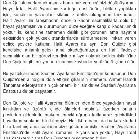
Don Quijote varken okursanız bana hak vereceğinizi düşünüyorum.
Hayri İrdal, Halit Ayarcı'nın kurduğu enstitünün, birlikte yaptıkları
işin, kendisine yazdırılan kitabın zırdelilik olduğunun farkındadır.
Halit Ayarcı ile tanışmadan önce o kadar saçmalıklarla dolu bir
hayat yaşamıştır ve durumunun düzeleceğine karşı o kadar ümidi
yoktur ki, kendisine tamamen delilik gibi görünen ama hayatını
eskisinden çok yüksek standartlarda sürdürmesine imkan veren
delice şeylere katlanır. Halit Ayarcı da aynı Don Quijote gibi
kendisine anlamlı gelen ama okuduğumuzda en hafif ifadeyle
saçmalık olan bir görevi kendisine misyon olarak belirlemiştir. Yine
Don Quijote gibi misyonuna inancını kaybeder ve üzüntü içinde ölür.
Bu yazdıklarımdan Saatleri Ayarlama Enstitüsü'nün konusunun Don
Quijote'den alındığını iddia ettiğim çıkarılsın istemem. Ahmet Hamdi
Tanpınar edebiyatımızın çok önemli bir ismidir ve Saatleri Ayarlama
Enstitüsü de bir başyapıttır.
Don Quijote ve Halit Ayarcı'nın ölümlerinden önce yaşadıkları hayal
kırıklıkları ve üzüntü içinde ölmeleri hepimizi üzerken onların
peşinden gidenlerin makam, mevki uğruna katlanarak geçirdikleri
hayatların sonlarını bile bilmeyiz. Her iki romancı da bu karakterleri
bize tanıtmış ama sonlarını bize göstermemiştir. Saatleri Ayarlama
Enstitüsü'nde Halit Ayarcı romanın ilk yarısında yoktur, Hayri İrdal
ana karakterdir ama Don Quijote'sini sonradan bulur.