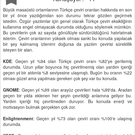
Büyük masaüstü ortamlarının Türkçe çeviri oranları hakkında en son
bir yıl önce yazdığımdan son durumu tekrar gözden geçirmek
istedim. Özgür yazılımlar için genel olarak Türkçe çeviri eksikliğinin
kullanıma engel olmayacak durumda olduğunu söylemek mümkün.
Bu çevirilerin çok az sayıda gönüllüyle sürdürüldüğünü hatırlatmak
isterim. Çeviri oranlarının yüksek olması sanki bu konuda yapılacak
bir şey kalmamış izlenimi doğursa da yazılım çevirisi süreklilik
isteyen bir alan.
KDE
: Geçen yıl %94 olan Türkçe çeviri oranı %82'ye gerilemiş
durumda. Uzun yıllar boyunca hiç çevirilmemiş olan yardım içeriği
geçen yıl bir atılımla %8 seviyesine ulaşmıştı. Bugün bu oranın %22
olması güzel ama yapılması gereken çok şey var bu konuda.
GNOME
: Geçen yıl %99 olan arayüz çevirileri hala %99'da. Aradan
geçen bir yılda eklenen her şeyin çevrildiği anlamına geliyor bu.
Yardım içeriği hiç çevrilmeden duruyor. Bu konuda enerji ve
motivasyon bulmak gerçekten çok zor.
Enlightenment
: Geçen yıl %73 olan çeviri oranı %100'e ulaşmış
durumda.