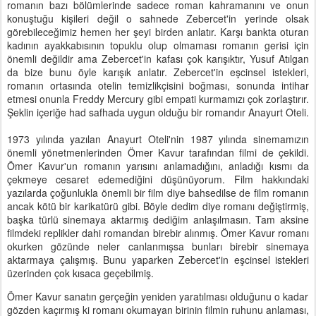
romanın bazı bölümlerinde sadece roman kahramanını ve onun
konuştuğu kişileri değil o sahnede Zebercet'in yerinde olsak
görebileceğimiz hemen her şeyi birden anlatır. Karşı bankta oturan
kadının ayakkabısının topuklu olup olmaması romanın gerisi için
önemli değildir ama Zebercet'in kafası çok karışıktır, Yusuf Atılgan
da bize bunu öyle karışık anlatır. Zebercet'in eşcinsel istekleri,
romanın ortasında otelin temizlikçisini boğması, sonunda intihar
etmesi onunla Freddy Mercury gibi empati kurmamızı çok zorlaştırır.
Şeklin içeriğe had safhada uygun olduğu bir romandır Anayurt Oteli.
1973 yılında yazılan Anayurt Oteli'nin 1987 yılında sinemamızın
önemli yönetmenlerinden Ömer Kavur tarafından filmi de çekildi.
Ömer Kavur'un romanın yarısını anlamadığını, anladığı kısmı da
çekmeye cesaret edemediğini düşünüyorum. Film hakkındaki
yazılarda çoğunlukla önemli bir film diye bahsedilse de film romanın
ancak kötü bir karikatürü gibi. Böyle dedim diye romanı değiştirmiş,
başka türlü sinemaya aktarmış dediğim anlaşılmasın. Tam aksine
filmdeki replikler dahi romandan birebir alınmış. Ömer Kavur romanı
okurken gözünde neler canlanmışsa bunları birebir sinemaya
aktarmaya çalışmış. Bunu yaparken Zebercet'in eşcinsel istekleri
üzerinden çok kısaca geçebilmiş.
Ömer Kavur sanatın gerçeğin yeniden yaratılması olduğunu o kadar
gözden kaçırmış ki romanı okumayan birinin filmin ruhunu anlaması,