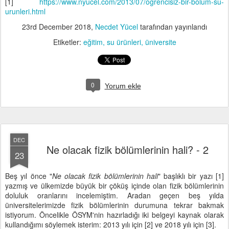
[1]
https://www.nyucel.com/2013/07/ogrencisiz-bir-bolum-su-
urunleri.html
23rd December 2018
,
Necdet Yücel
tarafından yayınlandı
Etiketler:
eğitim
su ürünleri
üniversite
0
Yorum ekle
DEC
Ne olacak fizik bölümlerinin hali? - 2
23
Beş yıl önce "
Ne olacak fizik bölümlerinin hali
" başlıklı bir yazı [1]
yazmış ve ülkemizde büyük bir çöküş içinde olan fizik bölümlerinin
doluluk oranlarını incelemiştim. Aradan geçen beş yılda
üniversitelerimizde fizik bölümlerinin durumuna tekrar bakmak
istiyorum. Öncelikle ÖSYM'nin hazırladığı iki belgeyi kaynak olarak
kullandığımı söylemek isterim: 2013 yılı için [2] ve 2018 yılı için [3].