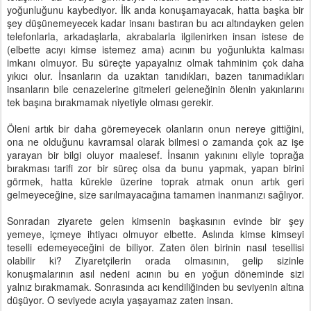
yoğunluğunu kaybediyor. İlk anda konuşamayacak, hatta başka bir
şey düşünemeyecek kadar insanı bastıran bu acı altındayken gelen
telefonlarla, arkadaşlarla, akrabalarla ilgilenirken insan istese de
(elbette acıyı kimse istemez ama) acının bu yoğunlukta kalması
imkanı olmuyor. Bu süreçte yapayalnız olmak tahminim çok daha
yıkıcı olur. İnsanların da uzaktan tanıdıkları, bazen tanımadıkları
insanların bile cenazelerine gitmeleri geleneğinin ölenin yakınlarını
tek başına bırakmamak niyetiyle olması gerekir.
Öleni artık bir daha göremeyecek olanların onun nereye gittiğini,
ona ne olduğunu kavramsal olarak bilmesi o zamanda çok az işe
yarayan bir bilgi oluyor maalesef. İnsanın yakınını eliyle toprağa
bırakması tarifi zor bir süreç olsa da bunu yapmak, yapan birini
görmek, hatta kürekle üzerine toprak atmak onun artık geri
gelmeyeceğine, size sarılmayacağına tamamen inanmanızı sağlıyor.
Sonradan ziyarete gelen kimsenin başkasının evinde bir şey
yemeye, içmeye ihtiyacı olmuyor elbette. Aslında kimse kimseyi
teselli edemeyeceğini de biliyor. Zaten ölen birinin nasıl tesellisi
olabilir ki? Ziyaretçilerin orada olmasının, gelip sizinle
konuşmalarının asıl nedeni acının bu en yoğun döneminde sizi
yalnız bırakmamak. Sonrasında acı kendiliğinden bu seviyenin altına
düşüyor. O seviyede acıyla yaşayamaz zaten insan.