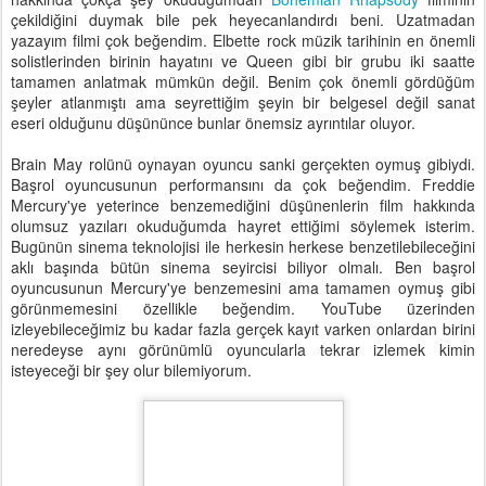
çekildiğini duymak bile pek heyecanlandırdı beni. Uzatmadan
yazayım filmi çok beğendim. Elbette rock müzik tarihinin en önemli
solistlerinden birinin hayatını ve Queen gibi bir grubu iki saatte
tamamen anlatmak mümkün değil. Benim çok önemli gördüğüm
şeyler atlanmıştı ama seyrettiğim şeyin bir belgesel değil sanat
eseri olduğunu düşününce bunlar önemsiz ayrıntılar oluyor.
Brain May rolünü oynayan oyuncu sanki gerçekten oymuş gibiydi.
Başrol oyuncusunun performansını da çok beğendim. Freddie
Mercury'ye yeterince benzemediğini düşünenlerin film hakkında
olumsuz yazıları okuduğumda hayret ettiğimi söylemek isterim.
Bugünün sinema teknolojisi ile herkesin herkese benzetilebileceğini
aklı başında bütün sinema seyircisi biliyor olmalı. Ben başrol
oyuncusunun Mercury'ye benzemesini ama tamamen oymuş gibi
görünmemesini özellikle beğendim. YouTube üzerinden
izleyebileceğimiz bu kadar fazla gerçek kayıt varken onlardan birini
neredeyse aynı görünümlü oyuncularla tekrar izlemek kimin
isteyeceği bir şey olur bilemiyorum.