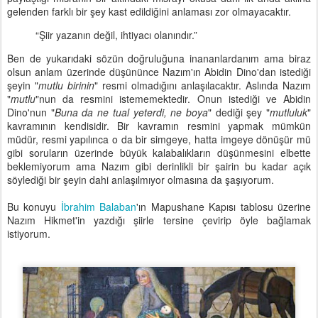
gelenden farklı bir şey kast edildiğini anlaması zor olmayacaktır.
“Şiir yazanın değil, ihtiyacı olanındır.”
Ben de yukarıdaki sözün doğruluğuna inananlardanım ama biraz
olsun anlam üzerinde düşününce Nazım'ın Abidin Dino'dan istediği
şeyin "
mutlu birinin
" resmi olmadığını anlaşılacaktır. Aslında Nazım
"
mutlu
"nun da resmini istememektedir. Onun istediği ve Abidin
Dino'nun "
Buna da ne tual yeterdi, ne boya
" dediği şey "
mutluluk
"
kavramının kendisidir. Bir kavramın resmini yapmak mümkün
müdür, resmi yapılınca o da bir simgeye, hatta imgeye dönüşür mü
gibi soruların üzerinde büyük kalabalıkların düşünmesini elbette
beklemiyorum ama Nazım gibi derinlikli bir şairin bu kadar açık
söylediği bir şeyin dahi anlaşılmıyor olmasına da şaşıyorum.
Bu konuyu
İbrahim Balaban
'ın Mapushane Kapısı tablosu üzerine
Nazım Hikmet'in yazdığı şiirle tersine çevirip öyle bağlamak
istiyorum.