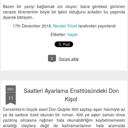
Bazen bir yazıyı bağlamak zor oluyor; bana gereksiz görünen
cenaze törenlerinin böyle bir işlevi olduğunu anladım bu yaşımda
diyerek bitireyim.
17th December 2018
,
Necdet Yücel
tarafından yayınlandı
Etiketler:
hayat
0
Yorum ekle
Saatleri Ayarlama Enstitüsündeki Don
DEC
11
Kişot
Cervantes'in büyük eseri Don Quijote 900 sayfayı aşan hacmiyle az
ya da sadece özeti okunan bir roman. 400 yılı aşkın zaman önce
yazılmış olmasına rağmen hala okunabilirliğini kaybetmemesini
anlattığı olaylara değil de kahramanlarının hala aramızda