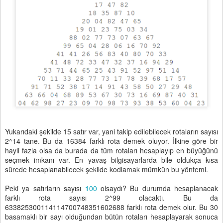
Yukarıdaki şekilde 15 satır var, yani takip edilebilecek rotaların sayısı
2^14 tane. Bu da 16384 farklı rota demek oluyor. İlkine göre bir
hayli fazla olsa da burada da tüm rotaları hesaplayıp en büyüğünü
seçmek imkanı var. En yavaş bilgisayarlarda bile oldukça kısa
sürede hesaplanabilecek şekilde kodlamak mümkün bu yöntemi.
Peki ya satırların sayısı
100
olsaydı? Bu durumda hesaplanacak
farklı rota sayısı 2^99 olacaktı. Bu da
633825300114114700748351602688 farklı rota demek olur. Bu 30
basamaklı bir sayı olduğundan bütün rotaları hesaplayarak sonuca