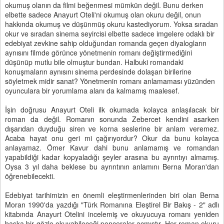
okumuş olanın da filmi beğenmesi mümkün değil. Bunu derken
elbette sadece Anayurt Oteli'ni okumuş olan okuru değil, onun
hakkında okumuş ve düşünmüş okuru kastediyorum. Yoksa sıradan
okur ve sıradan sinema seyircisi elbette sadece imgelere odaklı bir
edebiyat zevkine sahip olduğundan romanda geçen diyalogların
aynısını filmde görünce yönetmenin romanı değiştirmediğini
düşünüp mutlu bile olmuştur bundan. Halbuki romandaki
konuşmaların aynısını sinema perdesinde dolaşan birilerine
söyletmek midir sanat? Yönetmenin romanı anlamaması yüzünden
oyunculara bir yorumlama alanı da kalmamış maalesef.
İşin doğrusu Anayurt Oteli ilk okumada kolayca anlaşılacak bir
roman da değil. Romanın sonunda Zebercet kendini asarken
dışarıdan duyduğu siren ve korna seslerine bir anlam veremez.
Acaba hayat onu geri mi çağırıyordur? Okur da bunu kolayca
anlayamaz. Ömer Kavur dahi bunu anlamamış ve romandan
yapabildiği kadar kopyaladığı şeyler arasına bu ayrıntıyı almamış.
Oysa 3 yıl daha beklese bu ayrıntının anlamını Berna Moran'dan
öğrenebilecekti.
Edebiyat tarihimizin en önemli eleştirmenlerinden biri olan Berna
Moran 1990'da yazdığı "Türk Romanına Eleştirel Bir Bakış - 2" adlı
kitabında Anayurt Otelini incelemiş ve okuyucuya romanı yeniden
başka bir gözle okuyabileceği pencereler açmıştır. Her roman okuru