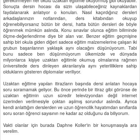
gerektirmeyen her okulu uzaktan eğitimle okuyormuş gibi okuyabilir.
Sonuçta dersin hocası da sizin ulaşabileceğiniz kaynaklardan
faydalanarak anlatıyor o konuları. Nasıl kaçırdığınız dersleri
arkadaşlarınızın notlarından, ders kitabından okuyup
öğrenebiliyorsanız bütün bir dersi, hatta bütün dersleri de böyle
öğrenmek mümkün aslında. Konu sınavlar olunca eğitim biliminde
ölçme-değerlendirme diye bir alan var. Benzer eğitim geçmişine
sahip biri okula giden diğeri sadece eğitim malzemelerine çalışan iki
grubun başarılarının yaklaşık aynı olacağını düşünüyorum. Tabi
bunu sadece ben düşünmüyorum ülkemizde ve dünyada
milyonlarca kişiye uzaktan eğitimle okumuş olmalarına rağmen
üniversitede ders dinleyen akranlarıyla aynı yeterliliklere sahip
olduklarını gösteren diplomalar veriliyor.
Uzaktan eğitime yapılan itirazların başında dersi anlatan hocaya
soru soramamak geliyor. Bu önce yerinde bir itiraz gibi görünse de
uzaktan eğitimin uzun süredir televizyondan değil internet
üzerinden verilmesiyle çoktan aşılmış sorundur aslında. Ayrıca
kendi anlattığım derslerden ve uzun öğrencilik hayatımdan sınıflarda
soru soran öğrenci sayısının ne kadar az olduğunu da biliyorum.
Vakti olanlar için burada Daphne Koller'in bir konuşmasıyla ara
verelim.