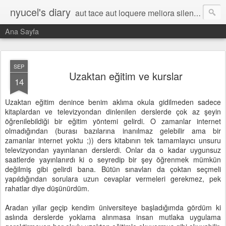
nyucel's diary
aut tace aut loquere meliora silentio
Ana Sayfa
SEP
Uzaktan eğitim ve kurslar
14
Uzaktan eğitim denince benim aklıma okula gidilmeden sadece
kitaplardan ve televizyondan dinlenilen derslerde çok az şeyin
öğrenilebildiği bir eğitim yöntemi gelirdi. O zamanlar internet
olmadığından (burası bazılarına inanılmaz gelebilir ama bir
zamanlar internet yoktu ;)) ders kitabının tek tamamlayıcı unsuru
televizyondan yayınlanan derslerdi. Onlar da o kadar uygunsuz
saatlerde yayınlanırdı ki o seyredip bir şey öğrenmek mümkün
değilmiş gibi gelirdi bana. Bütün sınavları da çoktan seçmeli
yapıldığından sorulara uzun cevaplar vermeleri gerekmez, pek
rahatlar diye düşünürdüm.
Aradan yıllar geçip kendim üniversiteye başladığımda gördüm ki
aslında derslerde yoklama alınmasa insan mutlaka uygulama