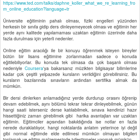
https://www.ted.com/talks/daphne_koller_what_we_re_learning_fro
m_online_education?language=tr
Üniversite eğitiminin pahalı olması, fiziki engelleri yüzünden
herkesin bir sınıfa gidip ders dinleyemeyecek olması ve eğitimin her
yerde aynı kalitede yapılamaması uzaktan eğitimin üzerinde daha
fazla durulması için yeterli nedenler.
Online eğitim aracılığı ile bir konuyu öğrenmek isteyen bireyler
bütün bir lisans eğitimine zorlanmadan sadece o konuda
eğitilebiliyorlar. Bu konuda tek olmasa da çok başarılı olması
nedeniyle
Coursera
'ya bakarsanız müzikten bilgisayar bilimlerine
kadar çok çeşitli yelpazede kursların verildiğini görebilirsiniz. Bu
kursların bazılarında sınavların ardından sertifika almak da
mümkün.
Bir dersi dinlerken anlamadığınız yerde durdurup orasını öğrenip
devam edebilmek, aynı bölümü tekrar tekrar dinleyebilmek, günün
hangi saati isterseniz derse katılabilmek, sınava kendinizi hazır
hissettiğiniz zaman girebilmek gibi harika avantajları var uzaktan
eğitimin. Eğitimciler açısından bakıldığında ise notlar en fazla
nerede duraklatılıyor, hangi noktalarda anlatım yeterince iyi değil
gibi normal eğitimde elde edilmesi mümkün olmayan bilgileri
toplamak ve eğitim malzemesinde iyileştirmeler yapmak mümkün.