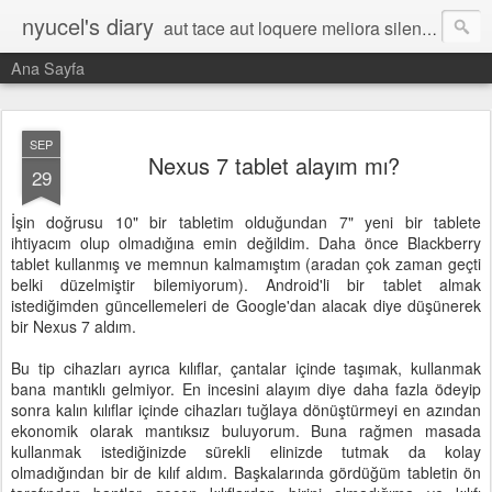
nyucel's diary
aut tace aut loquere meliora silentio
Ana Sayfa
SEP
Nexus 7 tablet alayım mı?
29
İşin doğrusu 10" bir tabletim olduğundan 7" yeni bir tablete
ihtiyacım olup olmadığına emin değildim. Daha önce Blackberry
tablet kullanmış ve memnun kalmamıştım (aradan çok zaman geçti
belki düzelmiştir bilemiyorum). Android'li bir tablet almak
istediğimden güncellemeleri de Google'dan alacak diye düşünerek
bir Nexus 7 aldım.
Bu tip cihazları ayrıca kılıflar, çantalar içinde taşımak, kullanmak
bana mantıklı gelmiyor. En incesini alayım diye daha fazla ödeyip
sonra kalın kılıflar içinde cihazları tuğlaya dönüştürmeyi en azından
ekonomik olarak mantıksız buluyorum. Buna rağmen masada
kullanmak istediğinizde sürekli elinizde tutmak da kolay
olmadığından bir de kılıf aldım. Başkalarında gördüğüm tabletin ön