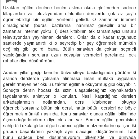
Uzaktan eğitim denince benim aklıma okula gidilmeden sadece
kitaplardan ve televizyondan dinlenilen derslerde çok az şeyin
öğrenilebildiği bir eğitim yöntemi gelirdi. O zamanlar internet
olmadığından (burası bazılarına inanılmaz gelebilir ama bir
zamanlar internet yoktu ;)) ders kitabının tek tamamlayıcı unsuru
televizyondan yayınlanan derslerdi. Onlar da o kadar uygunsuz
saatlerde yayınlanırdı ki o seyredip bir şey öğrenmek mümkün
değilmiş gibi gelirdi bana. Bütün sınavları da çoktan seçmeli
yapıldığından sorulara uzun cevaplar vermeleri gerekmez, pek
rahatlar diye düşünürdüm.
Aradan yıllar geçip kendim üniversiteye başladığımda gördüm ki
aslında derslerde yoklama alınmasa insan mutlaka uygulama
gerektirmeyen her okulu uzaktan eğitimle okuyormuş gibi okuyabilir.
Sonuçta dersin hocası da sizin ulaşabileceğiniz kaynaklardan
faydalanarak anlatıyor o konuları. Nasıl kaçırdığınız dersleri
arkadaşlarınızın notlarından, ders kitabından okuyup
öğrenebiliyorsanız bütün bir dersi, hatta bütün dersleri de böyle
öğrenmek mümkün aslında. Konu sınavlar olunca eğitim biliminde
ölçme-değerlendirme diye bir alan var. Benzer eğitim geçmişine
sahip biri okula giden diğeri sadece eğitim malzemelerine çalışan iki
grubun başarılarının yaklaşık aynı olacağını düşünüyorum. Tabi
bunu sadece ben düşünmüyorum ülkemizde ve dünyada