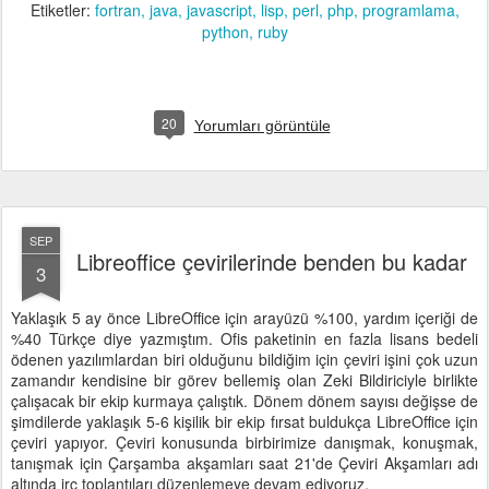
Etiketler:
fortran
java
javascript
lisp
perl
php
programlama
python
ruby
20
Yorumları görüntüle
SEP
Libreoffice çevirilerinde benden bu kadar
3
Yaklaşık 5 ay önce LibreOffice için arayüzü %100, yardım içeriği de
%40 Türkçe diye yazmıştım. Ofis paketinin en fazla lisans bedeli
ödenen yazılımlardan biri olduğunu bildiğim için çeviri işini çok uzun
zamandır kendisine bir görev bellemiş olan Zeki Bildiriciyle birlikte
çalışacak bir ekip kurmaya çalıştık. Dönem dönem sayısı değişse de
şimdilerde yaklaşık 5-6 kişilik bir ekip fırsat buldukça LibreOffice için
çeviri yapıyor. Çeviri konusunda birbirimize danışmak, konuşmak,
tanışmak için Çarşamba akşamları saat 21'de Çeviri Akşamları adı
altında irc toplantıları düzenlemeye devam ediyoruz.