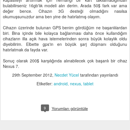
Kapasiteyi arttırmak için herhangi bir kart takılamadığından
bulabilirseniz 16gb'lık modeli alın derim. Arada 50$ fark var ama
değer bence. Cihazın 3G desteği olmadığını nasılsa
okumuşsunuzdur ama ben yine de hatırlatmış olayım.
Cihazın üzerinde bulunan GPS benim gördüğüm ne başarılılardan
biri. Bina içinde bile kolayca bağlanması daha önce kullandığım
cihazların illa açık hava istemelerinden sonra büyük kolaylık oldu
diyebilirim. Elbette gps'in en büyük şarj düşmanı olduğunu
hatırlatmak da fayda var.
Sonuç olarak 200$ karşılığında alınabilecek çok başarılı bir cihaz
Nexus 7.
29th September 2012
,
Necdet Yücel
tarafından yayınlandı
Etiketler:
android
nexus
tablet
9
Yorumları görüntüle