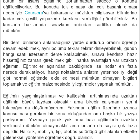
bütün bir lisans eğitimine zorlanmadan sadece o konuda
eğitilebiliyorlar. Bu konuda tek olmasa da çok başarılı olması
nedeniyle
Coursera
'ya bakarsanız müzikten bilgisayar bilimlerine
kadar çok çeşitli yelpazede kursların verildiğini görebilirsiniz. Bu
kursların bazılarında sınavların ardından sertifika almak da
mümkün.
Bir dersi dinlerken anlamadığınız yerde durdurup orasını öğrenip
devam edebilmek, aynı bölümü tekrar tekrar dinleyebilmek, günün
hangi saati isterseniz derse katılabilmek, sınava kendinizi hazır
hissettiğiniz zaman girebilmek gibi harika avantajları var uzaktan
eğitimin. Eğitimciler açısından bakıldığında ise notlar en fazla
nerede duraklatılıyor, hangi noktalarda anlatım yeterince iyi değil
gibi normal eğitimde elde edilmesi mümkün olmayan bilgileri
toplamak ve eğitim malzemesinde iyileştirmeler yapmak mümkün.
Eğitimin yaygınlaştırılması ve kalitesinin arttırılmasında uzaktan
eğitimin büyük faydası olacaktır ama birebir çalışmanın yerini
tutacağını da düşünmüyorum. Yakından eğitim üzerinde uzunca
konuşulması gereken bir konu olduğundan onu başka bir yazıya
paslıyorum. Yazmaya gerek yok ama bazı eğitimlerin uzaktan
verilmesi mümkün olmayacaktır ama onların da sayısı çok fazla
değildir. Halıcılık, mobilya, tıp, otobüs şoförlüğü gibi alanları elbette
geleneksel yöntemle öğretmek doğru olanıdır.