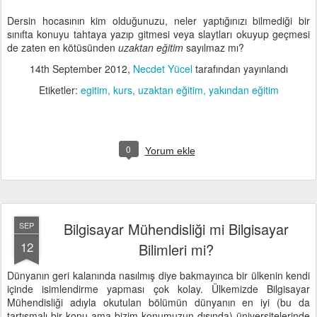
Dersin hocasının kim olduğunuzu, neler yaptığınızı bilmediği bir
sınıfta konuyu tahtaya yazıp gitmesi veya slaytları okuyup geçmesi
de zaten en kötüsünden
uzaktan eğitim
sayılmaz mı?
14th September 2012
,
Necdet Yücel
tarafından yayınlandı
Etiketler:
egitim
kurs
uzaktan eğitim
yakından eğitim
0
Yorum ekle
Bilgisayar Mühendisliği mi Bilgisayar
SEP
12
Bilimleri mi?
Dünyanın geri kalanında nasılmış diye bakmayınca bir ülkenin kendi
içinde isimlendirme yapması çok kolay. Ülkemizde Bilgisayar
Mühendisliği adıyla okutulan bölümün dünyanın en iyi (bu da
tartışmalı bir konu ama bizim konumuzun dışında) üniversitelerinde