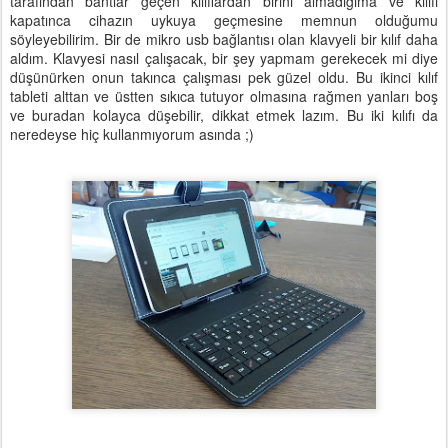
tarafından bantlar geçen kılıflardan birini almadığıma ve kılıfı
kapatınca cihazın uykuya geçmesine memnun olduğumu
söyleyebilirim. Bir de mikro usb bağlantısı olan klavyeli bir kılıf daha
aldım. Klavyesi nasıl çalışacak, bir şey yapmam gerekecek mi diye
düşünürken onun takınca çalışması pek güzel oldu. Bu ikinci kılıf
tableti alttan ve üstten sıkıca tutuyor olmasına rağmen yanları boş
ve buradan kolayca düşebilir, dikkat etmek lazım. Bu iki kılıfı da
neredeyse hiç kullanmıyorum asında ;)