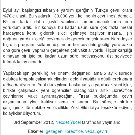
Eylül ayı başlangıcı itibariyle yardım içeriğinin Türkçe çeviri oranı
%70'e ulaştı. Bu yaklaşık 130.000 yeni kelimenin çevrilmesi demek.
Bir bu kadar daha çeviri yapılınca tamamlanacak ama ben
yoruldum artık. Bir konuya bu kadar uzun süre çok fazla mesai
harcayınca konu giderek sıkıcı gelmeye başlıyor insana. İşin
doğrusu yardım içeriği çevirmek de gerçekten çok sıkıcı. Neredeyse
hiç ofis programı kullanmadığımdan her çevirinin geçtiği yere bakıp
ona göre çeviri yapmam gerçekten çok vakit alıyordu. Hiçbir karşılığı
olmayan bir işte bu kadar uzun süre motivasyonu üst seviyede
tutmak kolay olmadı.
Yapılacak işin gerekliliği ve önemi değişmedi ama 5 aylık sürede
oldukça tempolu çalışarak elimden geleni yaptığımı düşünerek
bana
müsade
diyorum. Yeni ders yılının başlamasıyla yapılacak yeni işler,
birlikte çalışılacak yeni öğrenciler olacağından artık LibreOffice
çevirilerine vakit ayıramayacağım. Fırsat bulduğumda çeviri
akşamlarına yine katılırım ama o kadar. Bu süreçte birlikte
çalıştığımız tüm ekibe ve özellikle Zeki Bildirici'ye teşekkür ediyor,
kolaylıklar diliyorum.
3rd September 2012
,
Necdet Yücel
tarafından yayınlandı
Etiketler:
gezegen
libreoffice
veda
çeviri