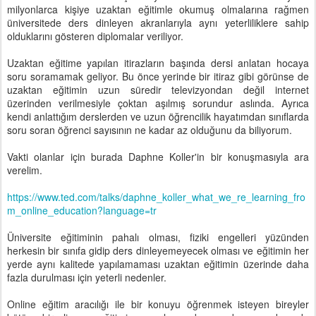
milyonlarca kişiye uzaktan eğitimle okumuş olmalarına rağmen
üniversitede ders dinleyen akranlarıyla aynı yeterliliklere sahip
olduklarını gösteren diplomalar veriliyor.
Uzaktan eğitime yapılan itirazların başında dersi anlatan hocaya
soru soramamak geliyor. Bu önce yerinde bir itiraz gibi görünse de
uzaktan eğitimin uzun süredir televizyondan değil internet
üzerinden verilmesiyle çoktan aşılmış sorundur aslında. Ayrıca
kendi anlattığım derslerden ve uzun öğrencilik hayatımdan sınıflarda
soru soran öğrenci sayısının ne kadar az olduğunu da biliyorum.
Vakti olanlar için burada Daphne Koller'in bir konuşmasıyla ara
verelim.
https://www.ted.com/talks/daphne_koller_what_we_re_learning_fro
m_online_education?language=tr
Üniversite eğitiminin pahalı olması, fiziki engelleri yüzünden
herkesin bir sınıfa gidip ders dinleyemeyecek olması ve eğitimin her
yerde aynı kalitede yapılamaması uzaktan eğitimin üzerinde daha
fazla durulması için yeterli nedenler.
Online eğitim aracılığı ile bir konuyu öğrenmek isteyen bireyler