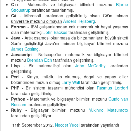
C++ -
Matematik ve bilgisayar bilimleri mezunu
Bjarne
Stroustrup
tarafından tasarlanmış.
C# -
Microsoft tarafından geliştirilmiş olsan C#'ın mimarı
üniversite mezunu olmayan
Anders Hejlsberg
.
Fortran -
IBM çalışanlarından çok maceralı bir hayat yaşamış
olan matematikçi
John Backus
tarafından geliştirilmiş.
Java -
Artık esamesi okunmasa da bir zamanların büyük şirketi
Sun'ın geliştirdiği Java'nın mimarı bilgisayar bilimleri mezunu
James Gosling
.
Javascript -
Netscape'ten matematik ve bilgisayar bilimleri
mezunu
Brendan Eich
tarafından geliştirilmiş.
Lisp -
Bir matematikçi olan
John McCarthy
tarafından
geliştirilmiş.
Perl -
Kimya, müzik, tıp okumuş, dogal ve yapay diller
bölümünden mezun olmuş
Larry Wall
tarafından geliştirilmiş.
PHP -
Bir sistem tasarımı mühendisi olan
Rasmus Lerdorf
tarafından geliştirilmiş.
Python -
Matematik ve bilgisayar bilimleri mezunu
Guido van
Rossum
tarafından geliştiriliyor.
Ruby -
Bilgisayar bilimleri mezunu
Yukihiro Matsumoto
tarafından geliştiriliyor.
11th September 2012
,
Necdet Yücel
tarafından yayınlandı