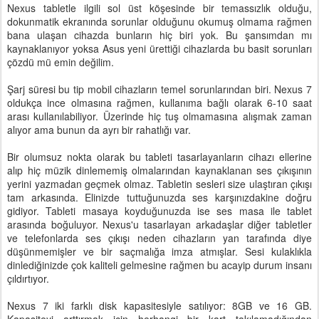
Nexus tabletle ilgili sol üst köşesinde bir temassızlık olduğu,
dokunmatik ekranında sorunlar olduğunu okumuş olmama rağmen
bana ulaşan cihazda bunların hiç biri yok. Bu şansımdan mı
kaynaklanıyor yoksa Asus yeni ürettiği cihazlarda bu basit sorunları
çözdü mü emin değilim.
Şarj süresi bu tip mobil cihazların temel sorunlarından biri. Nexus 7
oldukça ince olmasına rağmen, kullanıma bağlı olarak 6-10 saat
arası kullanılabiliyor. Üzerinde hiç tuş olmamasına alışmak zaman
alıyor ama bunun da ayrı bir rahatlığı var.
Bir olumsuz nokta olarak bu tableti tasarlayanların cihazı ellerine
alıp hiç müzik dinlememiş olmalarından kaynaklanan ses çıkışının
yerini yazmadan geçmek olmaz. Tabletin sesleri size ulaştıran çıkışı
tam arkasında. Elinizde tuttuğunuzda ses karşınızdakine doğru
gidiyor. Tableti masaya koyduğunuzda ise ses masa ile tablet
arasında boğuluyor. Nexus'u tasarlayan arkadaşlar diğer tabletler
ve telefonlarda ses çıkışı neden cihazların yan tarafında diye
düşünmemişler ve bir saçmalığa imza atmışlar. Sesi kulaklıkla
dinlediğinizde çok kaliteli gelmesine rağmen bu acayip durum insanı
çıldırtıyor.
Nexus 7 iki farklı disk kapasitesiyle satılıyor: 8GB ve 16 GB.