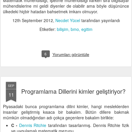
Matematik mühendisliği, işletme mühendisliği varken sıra bilgisayar
mühendislerine mi geldi diyenler de olabilir ama böyle düşününce
ülkedeki hiçbir hatadan bahsetmek imkanı olmuyor.
12th September 2012
,
Necdet Yücel
tarafından yayınlandı
Etiketler:
bilişim
bmo
egitim
6
Yorumları görüntüle
SEP
Programlama Dillerini kimler geliştiriyor?
11
Piyasadaki bunca programlama dilini kimler, hangi mesleklerden
insanlar geliştirmiş kısaca bir bakalım. Bütün dillere bakmak
mümkün olmadığından adı çokça geçenlere bakalım birlikte:
C -
Dennis Ritchie
tarafından tasarlanmış. Dennis Ritchie fizik
ve uygulamalı matematik mezunu.