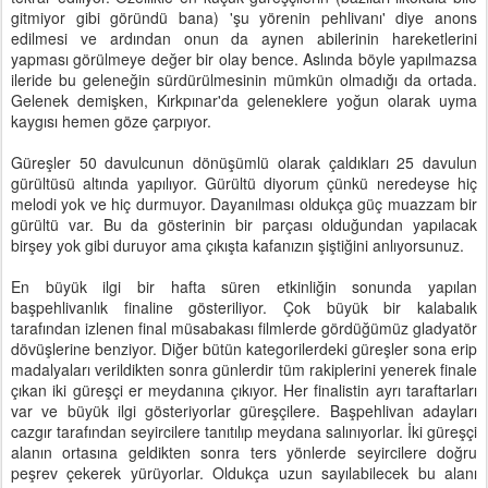
gitmiyor gibi göründü bana) 'şu yörenin pehlivanı' diye anons
edilmesi ve ardından onun da aynen abilerinin hareketlerini
yapması görülmeye değer bir olay bence. Aslında böyle yapılmazsa
ileride bu geleneğin sürdürülmesinin mümkün olmadığı da ortada.
Gelenek demişken, Kırkpınar'da geleneklere yoğun olarak uyma
kaygısı hemen göze çarpıyor.
Güreşler 50 davulcunun dönüşümlü olarak çaldıkları 25 davulun
gürültüsü altında yapılıyor. Gürültü diyorum çünkü neredeyse hiç
melodi yok ve hiç durmuyor. Dayanılması oldukça güç muazzam bir
gürültü var. Bu da gösterinin bir parçası olduğundan yapılacak
birşey yok gibi duruyor ama çıkışta kafanızın şiştiğini anlıyorsunuz.
En büyük ilgi bir hafta süren etkinliğin sonunda yapılan
başpehlivanlık finaline gösteriliyor. Çok büyük bir kalabalık
tarafından izlenen final müsabakası filmlerde gördüğümüz gladyatör
dövüşlerine benziyor. Diğer bütün kategorilerdeki güreşler sona erip
madalyaları verildikten sonra günlerdir tüm rakiplerini yenerek finale
çıkan iki güreşçi er meydanına çıkıyor. Her finalistin ayrı taraftarları
var ve büyük ilgi gösteriyorlar güreşçilere. Başpehlivan adayları
cazgır tarafından seyircilere tanıtılıp meydana salınıyorlar. İki güreşçi
alanın ortasına geldikten sonra ters yönlerde seyircilere doğru
peşrev çekerek yürüyorlar. Oldukça uzun sayılabilecek bu alanı