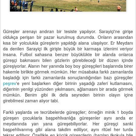
Güreşler arenayı andıran bir tesiste yapılıyor. Sarayiçi'ne girişe
oldukça perişan bir pazar kurulmuş durumda. Onların arasından
kısa bir yolculukla güreşlerin yapıldığı alana ulaşılıyor. Er Meydanı
da denilen Sarayiçi ilk girişte büyük bir karmaşa izlenimi veriyor
insana. Futbol sahasına benzer büyüklükte bir alanda onlarca
güreşçi bakmasını bilen gözlerin görebileceği bir düzen içinde
güreşiyorlar. Alanın her yanında boy boy güreşçileri başlarında birer
hakemle birlikte görmek mümkün. Her müsabaka farklı zamanlarda
başladığı için farklı zamanlarda sonuçlandığından bazı güreşçiler
peşrev
'e yeni başlarken diğer birinin yaşadığı zaferi kutlamasını,
diğerinin yenilgi yüzünden yıkılmasını, ağlamasını bir arada görmek
mümkün. Benim gibi ilk defa seyreden birinin olayın içine
girebilmesi zaman alıyor tabi.
Farklı yaşlarda ve tecrübelerde güreşçiler; örneğin minik 1 boyda
güreşen çocuklarla başpehlivanlığa güreşenler aynı anda er
meydanında yan yana güreşebiliyorlar. Her güreşçi sanki
başpehlivanmış gibi alana takdim ediliyor, aynı ritüel her turda
tekrar ediliyor. Özellikle en küçük güreşçilerin (bazıları ilkokula bile