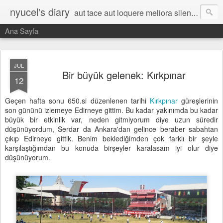
nyucel's diary
aut tace aut loquere meliora silentio
Ana Sayfa
JUL
Bir büyük gelenek: Kırkpınar
12
Geçen hafta sonu 650.si düzenlenen tarihi
Kırkpınar
güreşlerinin
son gününü izlemeye Edirneye gittim. Bu kadar yakınımda bu kadar
büyük bir etkinlik var, neden gitmiyorum diye uzun süredir
düşünüyordum, Serdar da Ankara'dan gelince beraber sabahtan
çıkıp Edirneye gittik. Benim beklediğimden çok farklı bir şeyle
karşılaştığımdan bu konuda birşeyler karalasam iyi olur diye
düşünüyorum.