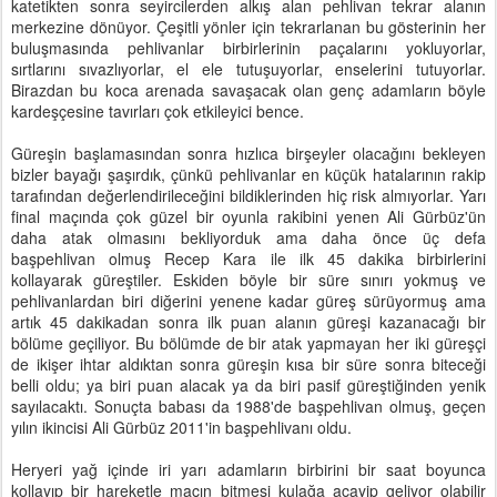
katetikten sonra seyircilerden alkış alan pehlivan tekrar alanın
merkezine dönüyor. Çeşitli yönler için tekrarlanan bu gösterinin her
buluşmasında pehlivanlar birbirlerinin paçalarını yokluyorlar,
sırtlarını sıvazlıyorlar, el ele tutuşuyorlar, enselerini tutuyorlar.
Birazdan bu koca arenada savaşacak olan genç adamların böyle
kardeşçesine tavırları çok etkileyici bence.
Güreşin başlamasından sonra hızlıca birşeyler olacağını bekleyen
bizler bayağı şaşırdık, çünkü pehlivanlar en küçük hatalarının rakip
tarafından değerlendirileceğini bildiklerinden hiç risk almıyorlar. Yarı
final maçında çok güzel bir oyunla rakibini yenen Ali Gürbüz'ün
daha atak olmasını bekliyorduk ama daha önce üç defa
başpehlivan olmuş Recep Kara ile ilk 45 dakika birbirlerini
kollayarak güreştiler. Eskiden böyle bir süre sınırı yokmuş ve
pehlivanlardan biri diğerini yenene kadar güreş sürüyormuş ama
artık 45 dakikadan sonra ilk puan alanın güreşi kazanacağı bir
bölüme geçiliyor. Bu bölümde de bir atak yapmayan her iki güreşçi
de ikişer ihtar aldıktan sonra güreşin kısa bir süre sonra biteceği
belli oldu; ya biri puan alacak ya da biri pasif güreştiğinden yenik
sayılacaktı. Sonuçta babası da 1988'de başpehlivan olmuş, geçen
yılın ikincisi Ali Gürbüz 2011'in başpehlivanı oldu.
Heryeri yağ içinde iri yarı adamların birbirini bir saat boyunca
kollayıp bir hareketle maçın bitmesi kulağa acayip geliyor olabilir