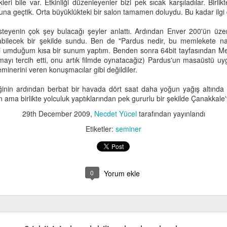
eri bile var. Etkinliği düzenleyenler bizi pek sıcak karşıladılar. Birli
na geçtik. Orta büyüklükteki bir salon tamamen doluydu. Bu kadar ilgi do
teyenin çok şey bulacağı şeyler anlattı. Ardından Enver 200'ün üzeri
labilecek bir şekilde sundu. Ben de "Pardus nedir, bu memlekete nası
ni umduğum kısa bir sunum yaptım. Benden sonra 64bit tayfasından M
mayı tercih etti, onu artık filmde oynatacağız) Pardus'un masaüstü uy
 seminerini veren konuşmacılar gibi değildiler.
nin ardından berbat bir havada dört saat daha yoğun yağış altında
in ama birlikte yolculuk yaptıklarından pek gururlu bir şekilde Çanakkale'
29th December 2009
,
Necdet Yücel
tarafından yayınlandı
Etiketler:
seminer
0
Yorum ekle