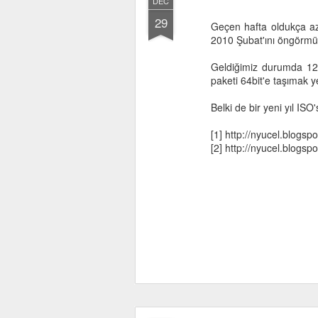
DEC
29
Geçen hafta oldukça az 
2010 Şubat'ını öngörmüş
Geldiğimiz durumda 120
paketi 64bit'e taşımak y
Belki de bir yeni yıl ISO'su
[1] http://nyucel.blogs
[2] http://nyucel.blogs