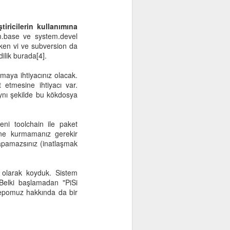
tiricilerin kullanımına
m.base ve system.devel
eken vi ve subversion da
ilik burada[4].
maya ihtiyacınız olacak.
t etmesine ihtiyacı var.
 aynı şekilde bu kökdosya
ni toolchain ile paket
ine kurmamanız gerekir
yapamazsınız (inatlaşmak
4 olarak koyduk. Sistem
 Belki başlamadan "PiSi
n depomuz hakkında da bir