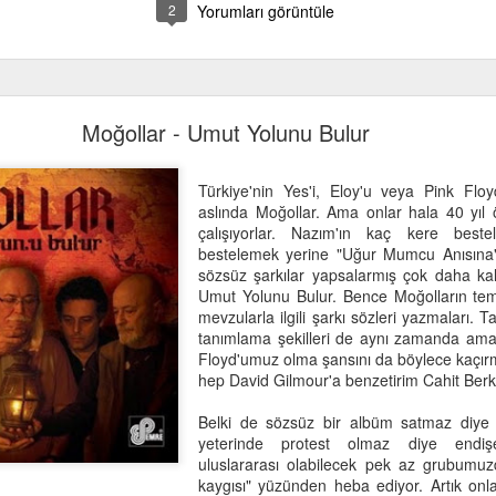
2
Yorumları görüntüle
Moğollar - Umut Yolunu Bulur
Türkiye'nin Yes'i, Eloy'u veya Pink Floy
aslında Moğollar. Ama onlar hala 40 yıl 
çalışıyorlar. Nazım'ın kaç kere bestele
bestelemek yerine "Uğur Mumcu Anısına" 
sözsüz şarkılar yapsalarmış çok daha kalı
Umut Yolunu Bulur. Bence Moğolların tem
mevzularla ilgili şarkı sözleri yazmaları. T
tanımlama şekilleri de aynı zamanda ama
Floyd'umuz olma şansını da böylece kaçır
hep David Gilmour'a benzetirim Cahit Berka
Belki de sözsüz bir albüm satmaz diye 
yeterinde protest olmaz diye endişe
uluslararası olabilecek pek az grubumuz
kaygısı" yüzünden heba ediyor. Artık on