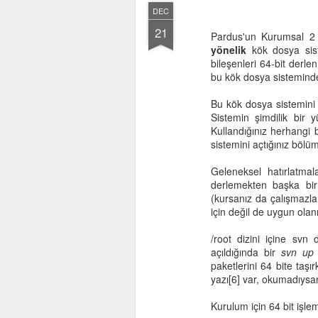
DEC
21
Pardus'un Kurumsal 2 
yönelik
kök dosya sist
bileşenleri 64-bit derl
bu kök dosya sisteminde 
Bu kök dosya sistemini 
Sistemin şimdilik bir y
Kullandığınız herhangi b
sistemini açtığınız bölü
Geleneksel hatırlatma
derlemekten başka bir
(kursanız da çalışmazla
için değil de uygun olan
/root dizini içine svn
açıldığında bir
svn up
paketlerini 64 bite taşı
yazı[6] var, okumadıysanı
Kurulum için 64 bit işlem