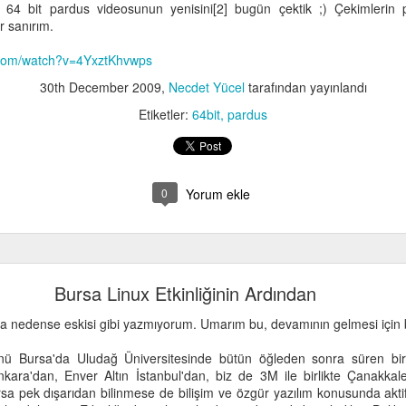
n 64 bit pardus videosunun yenisini[2] bugün çektik ;) Çekimlerin
 sanırım.
.com/watch?v=4YxztKhvwps
30th December 2009
,
Necdet Yücel
tarafından yayınlandı
Etiketler:
64bit
pardus
0
Yorum ekle
Bursa Linux Etkinliğinin Ardından
nda nedense eskisi gibi yazmıyorum. Umarım bu, devamının gelmesi için b
 Bursa'da Uludağ Üniversitesinde bütün öğleden sonra süren bir Li
ara'dan, Enver Altın İstanbul'dan, biz de 3M ile birlikte Çanakka
ursa pek dışarıdan bilinmese de bilişim ve özgür yazılım konusunda aktif