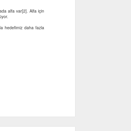
a alfa var[2]. Alfa için
üyor.
da hedefimiz daha fazla