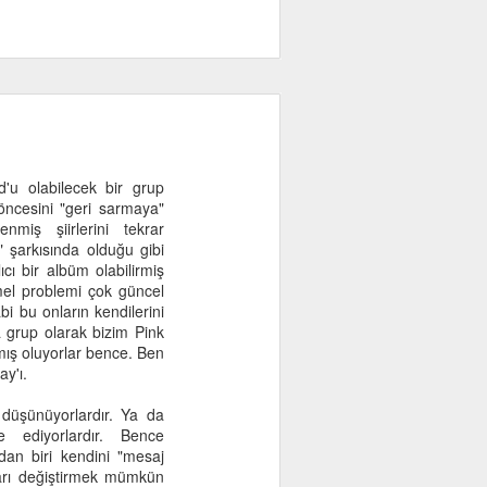
d'u olabilecek bir grup
öncesini "geri sarmaya"
nmiş şiirlerini tekrar
şarkısında olduğu gibi
cı bir albüm olabilirmiş
el problemi çok güncel
abi bu onların kendilerini
 grup olarak bizim Pink
mış oluyorlar bence. Ben
y'ı.
düşünüyorlardır. Ya da
 ediyorlardır. Bence
dan biri kendini "mesaj
ları değiştirmek mümkün