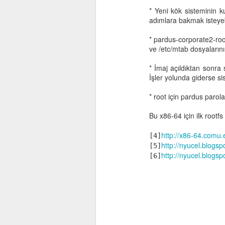
* Yeni kök sisteminin 
adımlara bakmak isteyebi
* pardus-corporate2-root
ve /etc/mtab dosyalarını
* İmaj açıldıktan sonra 
İşler yolunda giderse sis
* root için pardus parola
Bu x86-64 için ilk root
http://x86-64.comu.
[4]
http://nyucel.blogsp
[5]
http://nyucel.blog
[6]