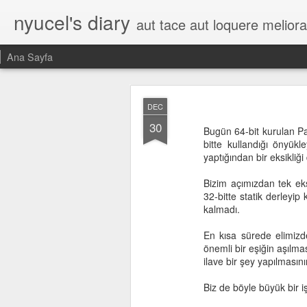
nyucel's diary
aut tace aut loquere meliora 
Ana Sayfa
DEC
30
Bugün 64-bit kurulan Pa
bitte kullandığı önyükl
yaptığından bir eksikliği
Bizim açımızdan tek eks
32-bitte statik derleyip
kalmadı.
En kısa sürede elimizde
önemli bir eşiğin aşılma
ilave bir şey yapılmasın
Biz de böyle büyük bir iş