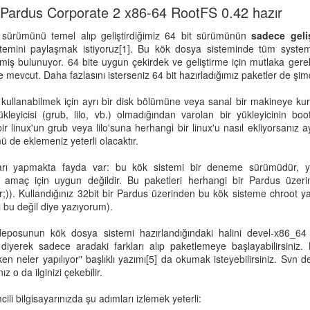
Pardus Corporate 2 x86-64 RootFS 0.42 hazır
sürümünü temel alıp geliştirdiğimiz 64 bit sürümünün
sadece geliş
emini paylaşmak istiyoruz[1]. Bu kök dosya sisteminde tüm syste
enmiş bulunuyor. 64 bite uygun çekirdek ve geliştirme için mutlaka ger
mevcut. Daha fazlasını isterseniz 64 bit hazırladığımız paketler de şimd
kullanabilmek için ayrı bir disk bölümüne veya sanal bir makineye kur
ükleyicisi (grub, lilo, vb.) olmadığından varolan bir yükleyicinin boo
ir linux'un grub veya lilo'suna herhangi bir linux'u nasıl ekliyorsanız
mü de eklemeniz yeterli olacaktır.
ları yapmakta fayda var: bu kök sistemi bir deneme sürümüdür, ye
 amaç için uygun değildir. Bu paketleri herhangi bir Pardus üzer
r;)). Kullandığınız 32bit bir Pardus üzerinden bu kök sisteme chroot 
ı bu değil diye yazıyorum).
 deposunun kök dosya sistemi hazırlandığındaki halini devel-x86_6
diyerek sadece aradaki farkları alıp paketlemeye başlayabilirsiniz.
rken neler yapılıyor" başlıklı yazımı[5] da okumak isteyebilirsiniz. Sv
z o da ilginizi çekebilir.
cili bilgisayarınızda şu adımları izlemek yeterli: