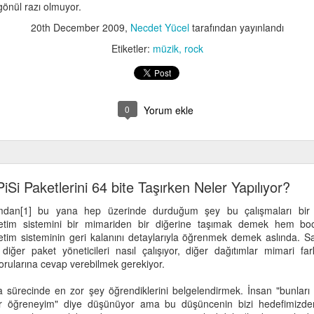
önül razı olmuyor.
20th December 2009
,
Necdet Yücel
tarafından yayınlandı
Etiketler:
müzik
rock
0
Yorum ekle
PiSi Paketlerini 64 bite Taşırken Neler Yapılıyor?
yazımdan[1] bu yana hep üzerinde durduğum şey bu çalışmaları bir
etim sistemini bir mimariden bir diğerine taşımak demek hem bo
letim sisteminin geri kalanını detaylarıyla öğrenmek demek aslında. Sa
iğer paket yöneticileri nasıl çalışıyor, diğer dağıtımlar mimari far
sorularına cevap verebilmek gerekiyor.
sürecinde en zor şey öğrendiklerini belgelendirmek. İnsan "bunlar
er öğreneyim" diye düşünüyor ama bu düşüncenin bizi hedefimizden