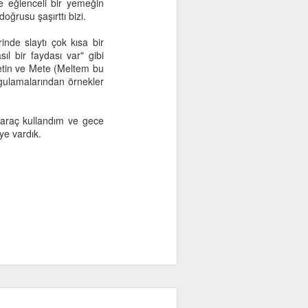
kte eğlenceli bir yemeğin
ğrusu şaşırttı bizi.
nde slaytı çok kısa bir
l bir faydası var" gibi
etin ve Mete (Meltem bu
gulamalarından örnekler
 araç kullandım ve gece
ye vardık.