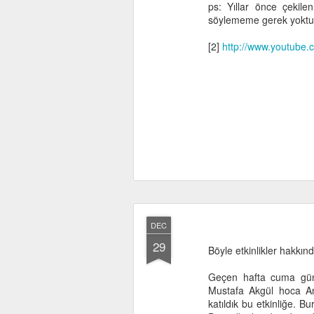
ps: Yıllar önce çekile
söylememe gerek yoktur
[2]
http://www.youtube
DEC
29
Böyle etkinlikler hakkı
Geçen hafta cuma günü
Mustafa Akgül hoca Ank
katıldık bu etkinliğe. B