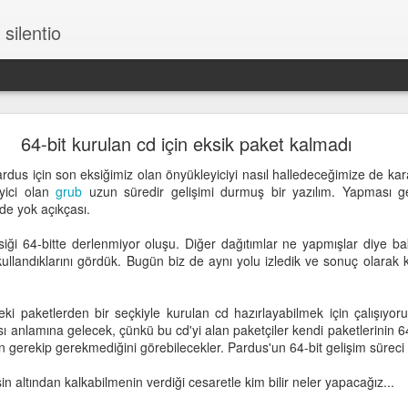
silentio
64-bit kurulan cd için eksik paket kalmadı
rdus için son eksiğimiz olan önyükleyiciyi nasıl halledeceğimize de kar
eyici olan
grub
uzun süredir gelişimi durmuş bir yazılım. Yapması ge
 de yok açıkçası.
iği 64-bitte derlenmiyor oluşu. Diğer dağıtımlar ne yapmışlar diye bak
 kullandıklarını gördük. Bugün biz de aynı yolu izledik ve sonuç olarak 
ki paketlerden bir seçkiyle kurulan cd hazırlayabilmek için çalışıyor
sı anlamına gelecek, çünkü bu cd'yi alan paketçiler kendi paketlerinin 64-
ın gerekip gerekmediğini görebilecekler. Pardus'un 64-bit gelişim süreci
in altından kalkabilmenin verdiği cesaretle kim bilir neler yapacağız...