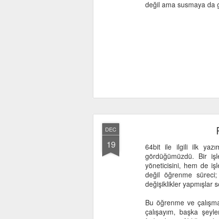
değil ama susmaya da g
DEC
19
64bit ile ilgili ilk 
gördüğümüzdü. Bir işl
yöneticisini, hem de iş
değil öğrenme süreci; d
değişiklikler yapmışlar 
Bu öğrenme ve çalışma 
çalışayım, başka şeyl