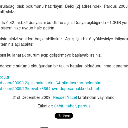
kurulacağı disk bölümünü hazırlayın. Belki [2] adresindeki Pardus 20
lirsiniz.
fs-0.42.tar.bz2 dosyasını bu dizine açın. Dosya açıldığında ~1.3GB yer 
 sisteminize uygun hale getirin.
sisteminizi yeniden başlatabilirsiniz. Açılış için bir önyükleyiciye ihtiya
teminiz açılacaktır.
sını kullanarak oturum açıp geliştirmeye başlayabilirsiniz.
fs deneme sürümü olduğundan bir takım hataları olduğunu ihmal etmemel
edu.tr
ot.com/2009/12/pisi-paketlerini-64-bite-tasrken-neler.html
spot.com/2009/12/devel-x8664-svn-deposu-hakknda.html
21st December 2009
,
Necdet Yücel
tarafından yayınlandı
Etiketler:
64bit
haber
pardus