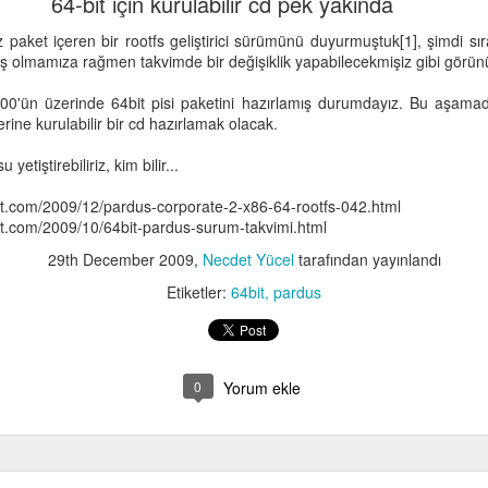
64-bit için kurulabilir cd pek yakında
paket içeren bir rootfs geliştirici sürümünü duyurmuştuk[1], şimdi sırad
 olmamıza rağmen takvimde bir değişiklik yapabilecekmişiz gibi görün
0'ün üzerinde 64bit pisi paketini hazırlamış durumdayız. Bu aşama
erine kurulabilir bir cd hazırlamak olacak.
 yetiştirebiliriz, kim bilir...
pot.com/2009/12/pardus-corporate-2-x86-64-rootfs-042.html
pot.com/2009/10/64bit-pardus-surum-takvimi.html
29th December 2009
,
Necdet Yücel
tarafından yayınlandı
Etiketler:
64bit
pardus
0
Yorum ekle