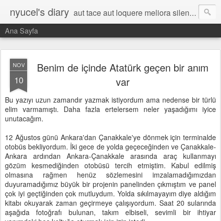
nyucel's diary
aut tace aut loquere meliora silentio
Ana Sayfa
Benim de içinde Atatürk geçen bir anım
NOV
10
var
Bu yazıyı uzun zamandır yazmak istiyordum ama nedense bir türlü
elim varmamıştı. Daha fazla ertelersem neler yaşadığımı iyice
unutacağım.
12 Ağustos günü Ankara'dan Çanakkale'ye dönmek için terminalde
otobüs bekliyordum. İki gece de yolda geçeceğinden ve Çanakkale-
Ankara ardından Ankara-Çanakkale arasında araç kullanmayı
gözüm kesmediğinden otobüsü tercih etmiştim. Kabul edilmiş
olmasına rağmen henüz sözlemesini imzalamadığımızdan
duyuramadığımız büyük bir projenin panelinden çıkmıştım ve panel
çok iyi geçtiğinden çok mutluydum. Yolda sıkılmayayım diye aldığım
kitabı okuyarak zaman geçirmeye çalışıyordum. Saat 20 sularında
aşağıda fotoğrafı bulunan, takım elbiseli, sevimli bir ihtiyar