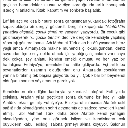
geçince bana doktor musunuz diye sorduğunda artık konuşmak
istediğini anladım. Kitabı kapattım ve sohbete başladık.
Laf lafı açtı ve kısa bir süre sonra çantasından yukarıdaki fotoğrafın
kapak olduğu bir dergiyi gösterdi. Derginin kapağında "
Atatürk'ün
yanağını okşadığı çocuk şimdi ne yapıyor
" yazıyordu. Bir çocuk gibi
gülümseyerek "
O çocuk benim
" dedi ve dergide kendisiyle yapılmış
röportajı gösterdi bana. Adı Mehmet Türk olan bu 80 yaşından biraz
yaşlı amca Almanya'da makine mühendisliği okuduğundan, deniz
suyundan içme suyu elde etmek için yaptığı çalışmalara varıncaya
dek çokça şey anlattı. Kendisi emekli olmuştu ve her yaz bir
haftalığına Fethiye'ye, memleketine tatile gidiyordu. Eşi artık bu
seyahatlerden usanmış olduğundan onu Ankara'da çocuklarının
yanına bırakmış tek başına gidiyordu bu yıl. Çok kibar bir beyefendi
olduğunu sanırım söylememe gerek yok.
Kendisinden dinlediğim kadarıyla yukarıdaki fotoğraf Fethiye'de
çekilmiş. Aradan yıllar geçtikten sonra ölümüne bir kaç yıl kala
Atatürk tekrar gelmiş Fethiye'ye. Bu ziyaret sırasında Atatürk eski
sağlığında olmadığından şehri gezmemiş de sadece heyetleri kabul
etmiş. Tabi Mehmet Türk, daha önce Atatürk kendi yanağını
okşadığından, yine onu görmek istiyor ve kendisinden çok
büyüklerin kabul edildiği salona girmeyi aklına koyuyor. Salonun