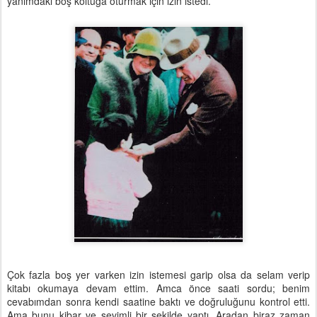
yanımdaki boş koltuğa oturmak için izin istedi.
Çok fazla boş yer varken izin istemesi garip olsa da selam verip
kitabı okumaya devam ettim. Amca önce saati sordu; benim
cevabımdan sonra kendi saatine baktı ve doğruluğunu kontrol etti.
Ama bunu kibar ve sevimli bir şekilde yaptı. Aradan biraz zaman