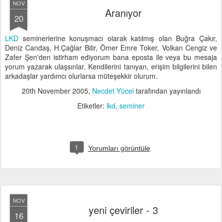
NOV
Aranıyor
20
LKD
seminerlerine konuşmacı olarak katılmış olan Buğra Çakır,
Deniz Candaş, H.Çağlar Bilir, Ömer Emre Toker, Volkan Cengiz ve
Zafer Şen'den istirham ediyorum bana eposta ile veya bu mesaja
yorum yazarak ulaşsınlar. Kendilerini tanıyan, erişim bilgilerini bilen
arkadaşlar yardımcı olurlarsa müteşekkir olurum.
20th November 2005
,
Necdet Yücel
tarafından yayınlandı
Etiketler:
lkd
seminer
1
Yorumları görüntüle
NOV
yeni çeviriler - 3
16