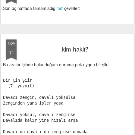
Son üç haftada tamamladığı
mız
çeviriler:
NOV
kim haklı?
11
Bu aralar içinde bulunduğum duruma pek uygun bir şiir:
Bir Çin Şiir
  (7. yüzyıl)
Davacı zengin, davalı yoksulsa
Zenginden yana işler yasa
Davacı yoksul, davalı zenginse
Davalıda kalır yine nizalı arsa
Davacı da davalı da zenginse davada